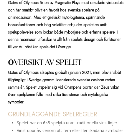
Gates of Olympus är en av Pragmatic Plays mest omtalade videoslots
och har snabbt blivit en favorit hos svenska spelare på
onlinecasinon. Med ett grekiskt mytologitema, spännande
bonusfunktioner och hög volatilitet erbjuder spelet en unik
spelupplevelse som lockar både nybörjare och erfarna spelare. I
denna recension utforskar vi allt från spelets design och funktioner
till var du bäst kan spela det i Sverige.
ÖVERSIKT AV SPELET
Gates of Olympus släpptes globalt i januari 2021, men blev snabbt
tillgängligt i Sverige genom licensierade svenska casinon redan
samma år. Spelet utspelar sig vid Olympens portar där Zeus vakar
över spelplanen fylld med olika ädelstenar och mytologiska
symboler.
GRUNDLÄGGANDE SPELREGLER
Spelet har en 6×5 spelyta utan traditionella vinstlinjer.
Vinst uppnås genom att fem eller fler likadana symboler