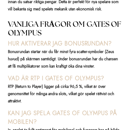
innan du satsar riktiga pengar. Detta är perfekt för nya spelare som
vill bekanta sig med spelets mekanik utan ekonomisk risk.
VANLIGA FRÅGOR OM GATES OF
OLYMPUS
HUR AKTIVERAR JAG BONUSRUNDAN?
Bonusrundan startar när du får minst fyra scatter-symboler (Zeus
huvud) på skärmen samtidigt. Under bonusrundan har du chansen
att få multiplikatorer som kan kraftigt öka dina vinster.
VAD ÄR RTP I GATES OF OLYMPUS?
RTP (Return to Player) ligger på cirka 96,5 %, vilket är över
genomsnittet för många andra slots, vilket gör spelet rättvist och
attraktivt.
KAN JAG SPELA GATES OF OLYMPUS PÅ
MOBILEN?
Ja, spelet är fullt optimerat för mobilspel och fungerar bra på både