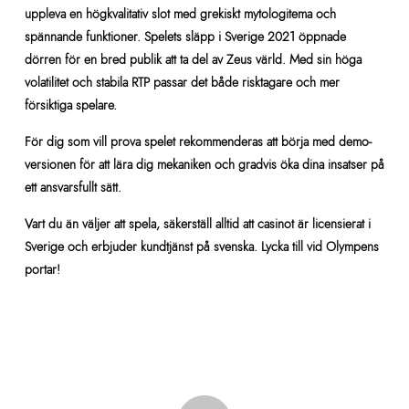
uppleva en högkvalitativ slot med grekiskt mytologitema och
spännande funktioner. Spelets släpp i Sverige 2021 öppnade
dörren för en bred publik att ta del av Zeus värld. Med sin höga
volatilitet och stabila RTP passar det både risktagare och mer
försiktiga spelare.
För dig som vill prova spelet rekommenderas att börja med demo-
versionen för att lära dig mekaniken och gradvis öka dina insatser på
ett ansvarsfullt sätt.
Vart du än väljer att spela, säkerställ alltid att casinot är licensierat i
Sverige och erbjuder kundtjänst på svenska. Lycka till vid Olympens
portar!