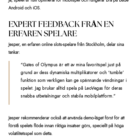
Android och iOS.
EXPERT FEEDBACK FRÅN EN
ERFAREN SPELARE
Jesper, en erfaren online slots-spelare från Stockholm, delar sina
tankar:
“Gates of Olympus är ett av mina favoritspel just på
grund av dess dynamiska multiplikatorer och ‘tumble’
funktion som verkligen kan ge spännande vändningar i
spelet. Jag brukar alltid spela på LeoVegas för deras
snabba utbetalningar och stabila mobilplattform.”
Jesper rekommenderar också att använda demo-läget först för att
förstå spelets flöde innan riktiga insatser görs, speciellt på höga
volatilitetsspel som detta.