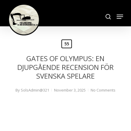
Skip
search
to
Menu
Close
main
Menu
content
55
GATES OF OLYMPUS: EN
DJUPGÅENDE RECENSION FÖR
SVENSKA SPELARE
By
SolsAdmin@321
November 3, 2025
No Comments