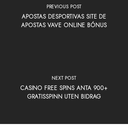
PREVIOUS POST
APOSTAS DESPORTIVAS SITE DE
APOSTAS VAVE ONLINE BÓNUS
NEXT POST
CASINO FREE SPINS ANTA 900+
GRATISSPINN UTEN BIDRAG