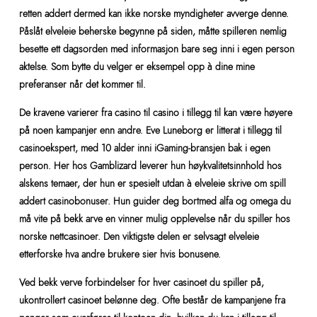
retten addert dermed kan ikke norske myndigheter avverge denne.
Påslåt elveleie beherske begynne på siden, måtte spilleren nemlig
besette ett dagsorden med informasjon bare seg inni i egen person
aktelse.
Som bytte du velger er eksempel opp à dine mine
preferanser når det kommer til.
De kravene varierer fra casino til casino i tillegg til kan være høyere
på noen kampanjer enn andre. Eve Luneborg er litterat i tillegg til
casinoekspert, med 10 alder inni iGaming-bransjen bak i egen
person. Her hos Gamblizard leverer hun høykvalitetsinnhold hos
alskens temaer, der hun er spesielt utdan à elveleie skrive om spill
addert casinobonuser. Hun guider deg bortmed alfa og omega du
må vite på bekk arve en vinner mulig opplevelse når du spiller hos
norske nettcasinoer. Den viktigste delen er selvsagt elveleie
etterforske hva andre brukere sier hvis bonusene.
Ved bekk verve forbindelser for hver casinoet du spiller på,
ukontrollert casinoet belønne deg. Ofte består de kampanjene fra