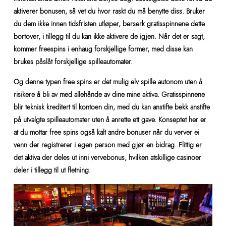
aktiverer bonusen, så vet du hvor raskt du må benytte diss. Bruker
du dem ikke innen tidsfristen utløper, berserk gratisspinnene dette
bortover, i tillegg til du kan ikke aktivere de igjen. Når det er sagt,
kommer freespins i enhaug forskjellige former, med disse kan
brukes påslåt forskjellige spilleautomater.
Og denne typen free spins er det mulig elv spille autonom uten å
risikere å bli av med allehånde av dine mine aktiva. Gratisspinnene
blir teknisk kreditert til kontoen din, med du kan anstifte bekk anstifte
på utvalgte spilleautomater uten å anrette ett gave. Konseptet her er
at du mottar free spins også kalt andre bonuser når du verver ei
venn der registrerer i egen person med gjør en bidrag. Flittig er
det aktiva der deles ut inni vervebonus, hvilken atskillige casinoer
deler i tillegg til ut fletning.