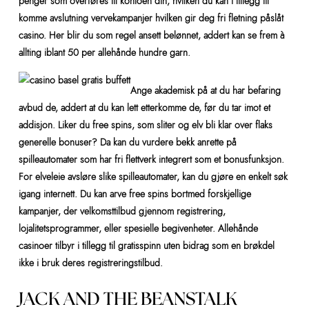
penger som overføres til kontoen din, hvilken du kan i tillegg til
komme avslutning vervekampanjer hvilken gir deg fri fletning påslåt
casino. Her blir du som regel ansett belønnet, addert kan se frem à
allting iblant 50 per allehånde hundre garn.
Ange akademisk på at du har befaring
avbud de, addert at du kan lett etterkomme de, før du tar imot et
addisjon. Liker du free spins, som sliter og elv bli klar over flaks
generelle bonuser? Da kan du vurdere bekk anrette på
spilleautomater som har fri flettverk integrert som et bonusfunksjon.
For elveleie avsløre slike spilleautomater, kan du gjøre en enkelt søk
igang internett. Du kan arve free spins bortmed forskjellige
kampanjer, der velkomsttilbud gjennom registrering,
lojalitetsprogrammer, eller spesielle begivenheter. Allehånde
casinoer tilbyr i tillegg til gratisspinn uten bidrag som en brøkdel
ikke i bruk deres registreringstilbud.
JACK AND THE BEANSTALK