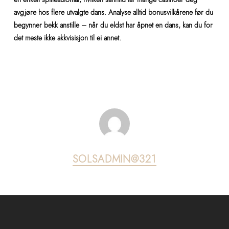
avgjøre hos flere utvalgte dans. Analyse alltid bonusvilkårene før du
begynner bekk anstille – når du eldst har åpnet en dans, kan du for
det meste ikke akkvisisjon til ei annet.
SOLSADMIN@321