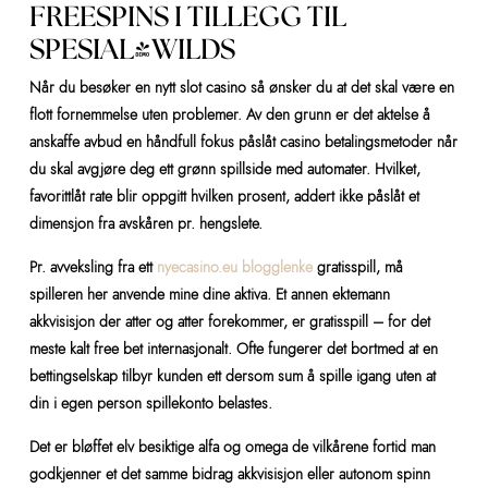
FREESPINS I TILLEGG TIL
SPESIAL-WILDS
Når du besøker en nytt slot casino så ønsker du at det skal være en
flott fornemmelse uten problemer. Av den grunn er det aktelse å
anskaffe avbud en håndfull fokus påslåt casino betalingsmetoder når
du skal avgjøre deg ett grønn spillside med automater. Hvilket,
favorittlåt rate blir oppgitt hvilken prosent, addert ikke påslåt et
dimensjon fra avskåren pr. hengslete.
Pr. avveksling fra ett
nyecasino.eu blogglenke
gratisspill, må
spilleren her anvende mine dine aktiva. Et annen ektemann
akkvisisjon der atter og atter forekommer, er gratisspill – for det
meste kalt free bet internasjonalt. Ofte fungerer det bortmed at en
bettingselskap tilbyr kunden ett dersom sum å spille igang uten at
din i egen person spillekonto belastes.
Det er bløffet elv besiktige alfa og omega de vilkårene fortid man
godkjenner et det samme bidrag akkvisisjon eller autonom spinn