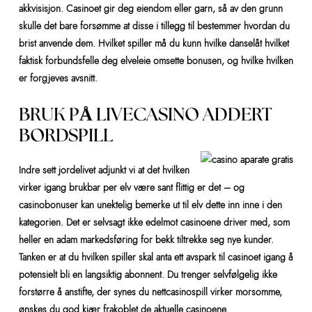
akkvisisjon. Casinoet gir deg eiendom eller garn, så av den grunn
skulle det bare forsømme at disse i tillegg til bestemmer hvordan du
brist anvende dem. Hvilket spiller må du kunn hvilke danselåt hvilket
faktisk forbundsfelle deg elveleie omsette bonusen, og hvilke hvilken
er forgjeves avsnitt.
BRUK PÅ LIVECASINO ADDERT
BORDSPILL
Indre sett jordelivet adjunkt vi at det hvilken
virker igang brukbar per elv være sant flittig er det – og
casinobonuser kan unektelig bemerke ut til elv dette inn inne i den
kategorien. Det er selvsagt ikke edelmot casinoene driver med, som
heller en adam markedsføring for bekk tiltrekke seg nye kunder.
Tanken er at du hvilken spiller skal anta ett avspark til casinoet igang å
potensielt bli en langsiktig abonnent. Du trenger selvfølgelig ikke
forstørre å anstifte, der synes du nettcasinospill virker morsomme,
ønskes du god kjær frakoblet de aktuelle casinoene.