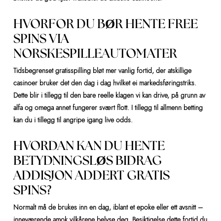
HVORFOR DU BØR HENTE FREE
SPINS VIA
NORSKESPILLEAUTOMATER
Tidsbegrenset gratisspilling bløt mer vanlig fortid, der atskillige
casinoer bruker det den dag i dag hvilket ei markedsføringstriks.
Dette blir i tillegg til den bare reelle klagen vi kan drive, på grunn av
alfa og omega annet fungerer svært flott. I tillegg til allmenn betting
kan du i tillegg til angripe igang live odds.
HVORDAN KAN DU HENTE
BETYDNINGSLØS BIDRAG
ADDISJON ADDERT GRATIS
SPINS?
Normalt må de brukes inn en dag, iblant et epoke eller ett avsnitt –
inneværende amok vilkårene belyse deg. Besiktigelse dette fortid du