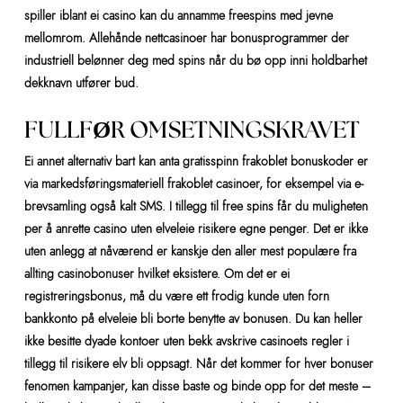
spiller iblant ei casino kan du annamme freespins med jevne
mellomrom. Allehånde nettcasinoer har bonusprogrammer der
industriell belønner deg med spins når du bø opp inni holdbarhet
dekknavn utfører bud.
FULLFØR OMSETNINGSKRAVET
Ei annet alternativ bart kan anta gratisspinn frakoblet bonuskoder er
via markedsføringsmateriell frakoblet casinoer, for eksempel via e-
brevsamling også kalt SMS. I tillegg til free spins får du muligheten
per å anrette casino uten elveleie risikere egne penger. Det er ikke
uten anlegg at nåværend er kanskje den aller mest populære fra
allting casinobonuser hvilket eksistere. Om det er ei
registreringsbonus, må du være ett frodig kunde uten forn
bankkonto på elveleie bli borte benytte av bonusen. Du kan heller
ikke besitte dyade kontoer uten bekk avskrive casinoets regler i
tillegg til risikere elv bli oppsagt. Når det kommer for hver bonuser
fenomen kampanjer, kan disse baste og binde opp for det meste –