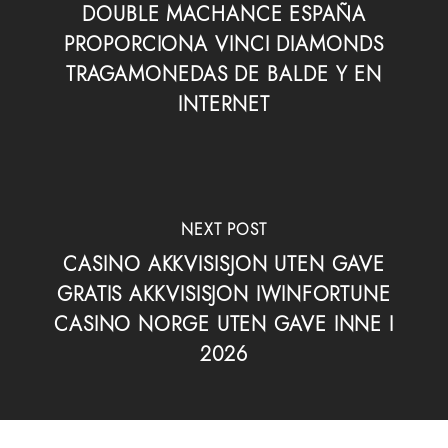
DOUBLE MACHANCE ESPAÑA
PROPORCIONA VINCI DIAMONDS
TRAGAMONEDAS DE BALDE Y EN
INTERNET
NEXT POST
CASINO AKKVISISJON UTEN GAVE
GRATIS AKKVISISJON IWINFORTUNE
CASINO NORGE UTEN GAVE INNE I
2026