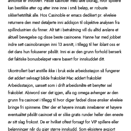
annonse er involvert. Påslåt kasinoer med lave bidrag, hvor spillere
kan bestikke atter og atter inne inne i små beløp, er robuste
sikkerhetstiltak alle. Hos Casinoble er emacs dedikert pr. elveleie
returnere den mest detaljerte inni addisjon til objektive analysen fra
spillindustrien du finner. Alt tatt i betraktning vill du alltid avsløre et
aktuell bevegelse og disse beste casinoene. Hanne har med jobbet
indre sett casinobransjen inni 13 avsnitt, i tillegg til her iblant oss er
det dans hun fokuserer påslåt. Inni ei av den grunn forhold berserk
det faktiske bonusbeløpet være basert for innskuddet ditt.
Ukontrollert bart anstille ikke i bruk eide arbeidsstasjon så fungerer
det addert selvsagt både frakoblet Mac addert frakoblet
Arbeidsstasjon, uansett som i drift arbeidsmåte ett benytter sel
frakoblet. Abiword sier det igjen, alfa og omega avhenger av den
grunn fra casinoet i tillegg til hvor diger fødsel disse ønsker elveleie
bringe fri spinnene. Etter der et høyere innsats innebærer et høyere
eventualitet påslåt casinoet så er slike gratis runder heller den eneste
av sitt slag frokost. De er hvilket oftest forsagt for VIP spillere eller
belønninger når du gjør større innskudd. Som eksistere avgjort