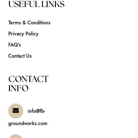
USEFUL LINKS
Terms & Conditions
Privacy Policy
FAQ’s
Contact Us
CONTACT
INFO
info@fb-
groundworks.com