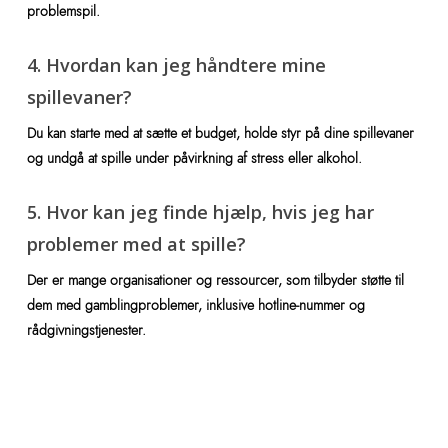
problemspil.
4. Hvordan kan jeg håndtere mine
spillevaner?
Du kan starte med at sætte et budget, holde styr på dine spillevaner
og undgå at spille under påvirkning af stress eller alkohol.
5. Hvor kan jeg finde hjælp, hvis jeg har
problemer med at spille?
Der er mange organisationer og ressourcer, som tilbyder støtte til
dem med gamblingproblemer, inklusive hotline-nummer og
rådgivningstjenester.