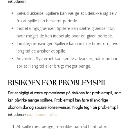
inkluderer:
Selvudlukkelse: Spillere kan vælge at udelukke sig selv
fra at spille i en bestemt periode.
Indbetalingsgrænser: Spillere kan sætte grænser for,
hvor meget de kan indbetale over en given periode.
Tidsbegrænsninger: Spillere kan indstille timer om, hvor
lang tid de ønsker at spille.
Advarsler: Systemet kan sende advarsler, når man har
spillet i lang tid eller brugt meget penge.
RISIKOEN FOR PROBLEMSPIL
Det er vigtigt at være opmærksom på risikoen for problemspil, som
kan påvirke mange spillere. Problemspil kan føre til alvorlige
økonomiske og sociale konsekvenser. Nogle tegn på problemspil
inkluderer:
casino uden rofus
At spille med penge, man ikke har råd til at tabe.