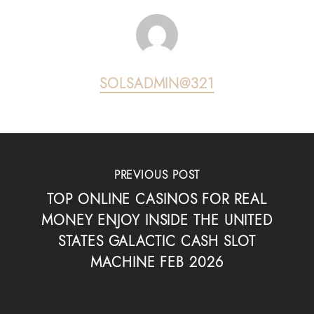
SOLSADMIN@321
PREVIOUS POST
TOP ONLINE CASINOS FOR REAL
MONEY ENJOY INSIDE THE UNITED
STATES GALACTIC CASH SLOT
MACHINE FEB 2026