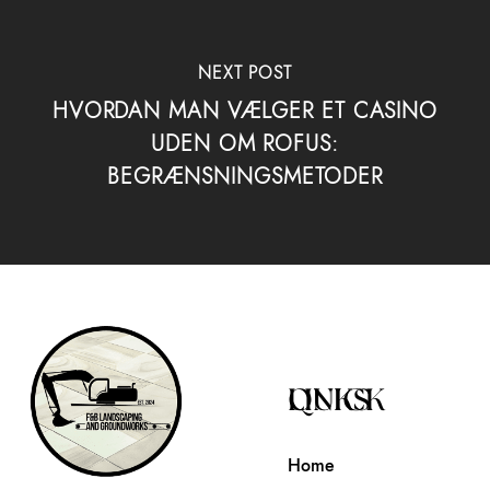
NEXT POST
HVORDAN MAN VÆLGER ET CASINO
UDEN OM ROFUS:
BEGRÆNSNINGSMETODER
QUICK LINKS
Home