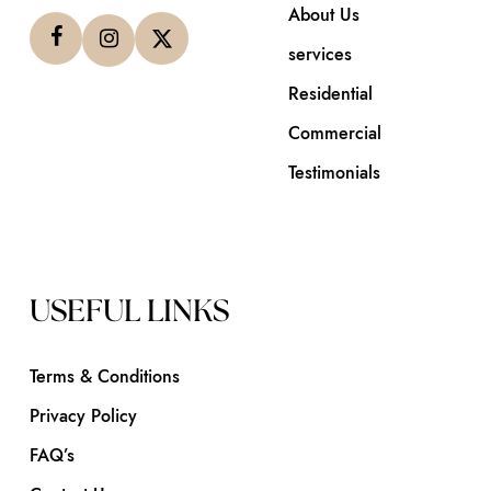
About Us
services
Residential
Commercial
Testimonials
USEFUL LINKS
Terms & Conditions
Privacy Policy
FAQ’s