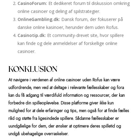
CasinoForum:
Et dedikeret forum til diskussion omkring
online casinoer og deling af spilstrategier.
OnlineGambling.dk:
Dansk forum, der fokuserer på
danske online kasinoer, herunder dem uden Rofus.
Casinotip.dk:
Et community-drevet site, hvor spillere
kan finde og dele anmeldelser af forskellige online
casinoer.
KONKLUSION
At navigere i verdenen af online casinoer uden Rofus kan være
udfordrende, men ved at deltage i relevante fællesskaber og fora
kan du få adgang til værdifuld information og ressourcer, der kan
forbedre din spilleoplevelse. Disse platforme giver ikke kun
mulighed for at dele erfaringer og tips, men også for at finde fælles
råd og støtte fra ligesindede spillere. Sådanne fællesskaber er
uundgåelige for dem, der ønsker at optimere deres spilletid og
undgå ubehagelige overraskelser.