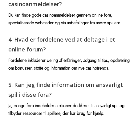
casinoanmeldelser?
Du kan finde gode casinoanmeldelser gennem online fora,
specialiserede websteder og via anbefalinger fra andre spillere.
4. Hvad er fordelene ved at deltage i et
online forum?
Fordelene inkluderer deling af erfaringer, adgang til tips, opdatering
om bonusser, støtte og information om nye casinotrends.
5. Kan jeg finde information om ansvarligt
spil i disse fora?
Ja, mange fora indeholder sektioner dedikeret til ansvarligt spil og
tilbyder ressourcer til spillere, der har brug for hjælp.