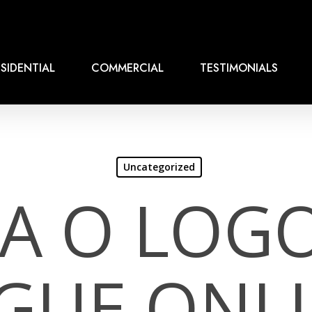
SIDENTIAL
COMMERCIAL
TESTIMONIALS
Uncategorized
A O LOG
GUE ONL