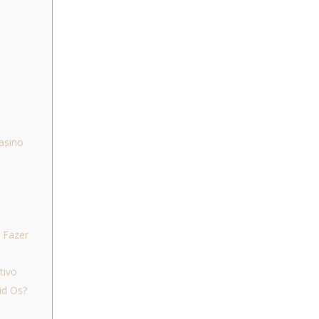
asino
 Fazer
tivo
id Os?