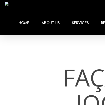
Skip
to
main
content
HOME
ABOUT US
SERVICES
RE
FAÇ
JO