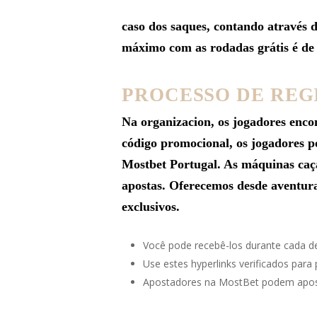
caso dos saques, contando através 
máximo com as rodadas grátis é de R
PROCESSO DE REG
Na organizacion, os jogadores enco
código promocional, os jogadores p
Mostbet Portugal. As máquinas caça
apostas. Oferecemos desde aventuras
exclusivos.
Você pode recebê-los durante cada de
Use estes hyperlinks verificados para
Apostadores na MostBet podem apost