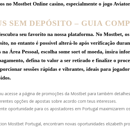
 no Mostbet Online casino, especialmente o jogo Aviator
US SEM DEPÓSITO – GUIA COM
escubra seu favorito na nossa plataforma. No Mostbet, os
to, no entanto é possível alterá-lo após verificação duran
s na Área Pessoal, escolha some sort of moeda, insira inf
gamento, defina to valor a ser retirado e finalize o proce
orcionar sessões rápidas e vibrantes, ideais para jogado
idos.
 ou acesse a página de promoções da Mostbet para também detalhes
ferentes opções de apostas sobre acordo com teus interesses.
nte oportunidade para os apostadores em Portugal maximizarem os
ion Mostbet Portugal, encontram novas oportunidades elizabeth pr