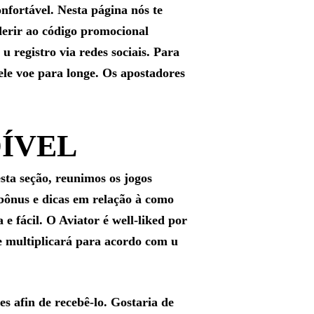
onfortável. Nesta página nós te
derir ao código promocional
registro via redes sociais. Para
ele voe para longe. Os apostadores
DÍVEL
sta seção, reunimos os jogos
bônus e dicas em relação à como
e fácil. O Aviator é well-liked por
e multiplicará para acordo com u
s afin de recebê-lo. Gostaria de