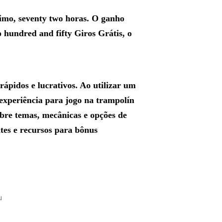
ximo, seventy two horas. O ganho
 hundred and fifty Giros Grátis, o
ápidos e lucrativos. Ao utilizar um
experiência para jogo na trampolín
bre temas, mecânicas e opções de
ntes e recursos para bônus
u