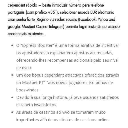
cependant rápido – basta introduzir número para telefone
português (com prefixo +351), selecionar moeda EUR electronic
criar senha forte. Registo via redes sociais (Facebook, Yahoo and
google, Mostbet Casino Telegram) permite login instantâneo usando
credenciais existentes.
O “Express Booster” é uma forma atrativa de incentivar
os apostadores a explanar em apostas acumuladas,
oferecendo-lhes recompensas adicionais pelo seu nível
de risco.
Um dos bónus cependant atractivos oferecidos através
da Mostbet PT” “aos novos jogadores é o bónus de
boas-vindas.
Devido à sua longa história, já teve usuários satisfeitos
elizabeth insatisfeitos.
As áreas de cassinos ao vivo se tornaram muito
importantes afin de os clientes de cassinos online.