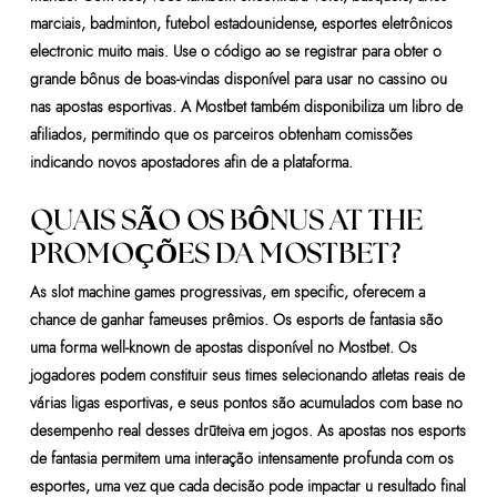
marciais, badminton, futebol estadounidense, esportes eletrônicos
electronic muito mais. Use o código ao se registrar para obter o
grande bônus de boas-vindas disponível para usar no cassino ou
nas apostas esportivas. A Mostbet também disponibiliza um libro de
afiliados, permitindo que os parceiros obtenham comissões
indicando novos apostadores afin de a plataforma.
QUAIS SÃO OS BÔNUS AT THE
PROMOÇÕES DA MOSTBET?
As slot machine games progressivas, em specific, oferecem a
chance de ganhar fameuses prêmios. Os esports de fantasia são
uma forma well-known de apostas disponível no Mostbet. Os
jogadores podem constituir seus times selecionando atletas reais de
várias ligas esportivas, e seus pontos são acumulados com base no
desempenho real desses drūteiva em jogos. As apostas nos esports
de fantasia permitem uma interação intensamente profunda com os
esportes, uma vez que cada decisão pode impactar u resultado final