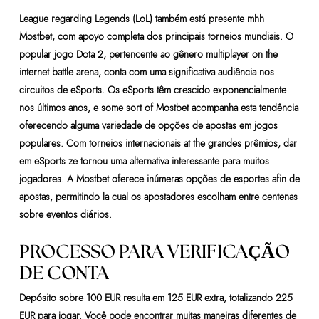
League regarding Legends (LoL) também está presente mhh
Mostbet, com apoyo completa dos principais torneios mundiais. O
popular jogo Dota 2, pertencente ao gênero multiplayer on the
internet battle arena, conta com uma significativa audiência nos
circuitos de eSports. Os eSports têm crescido exponencialmente
nos últimos anos, e some sort of Mostbet acompanha esta tendência
oferecendo alguma variedade de opções de apostas em jogos
populares. Com torneios internacionais at the grandes prêmios, dar
em eSports ze tornou uma alternativa interessante para muitos
jogadores. A Mostbet oferece inúmeras opções de esportes afin de
apostas, permitindo la cual os apostadores escolham entre centenas
sobre eventos diários.
PROCESSO PARA VERIFICAÇÃO
DE CONTA
Depósito sobre 100 EUR resulta em 125 EUR extra, totalizando 225
EUR para jogar. Você pode encontrar muitas maneiras diferentes de