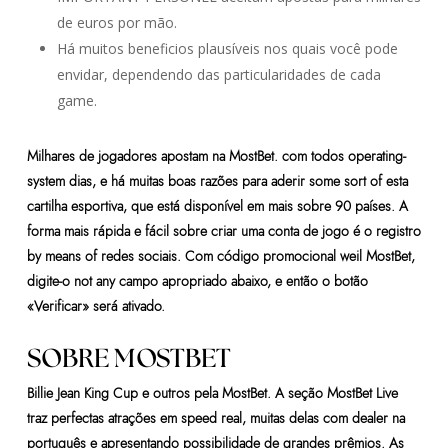
de euros por mão.
Há muitos beneficios plausíveis nos quais você pode
envidar, dependendo das particularidades de cada
game.
Milhares de jogadores apostam na MostBet. com todos operating-
system dias, e há muitas boas razões para aderir some sort of esta
cartilha esportiva, que está disponível em mais sobre 90 países. A
forma mais rápida e fácil sobre criar uma conta de jogo é o registro
by means of redes sociais. Com código promocional weil MostBet,
digite-o not any campo apropriado abaixo, e então o botão
«Verificar» será ativado.
SOBRE MOSTBET
Billie Jean King Cup e outros pela MostBet. A seção MostBet Live
traz perfectas atrações em speed real, muitas delas com dealer na
português e apresentando possibilidade de grandes prêmios. As