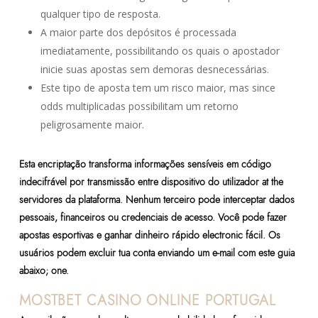
qualquer tipo de resposta.
A maior parte dos depósitos é processada
imediatamente, possibilitando os quais o apostador
inicie suas apostas sem demoras desnecessárias.
Este tipo de aposta tem um risco maior, mas since
odds multiplicadas possibilitam um retorno
peligrosamente maior.
Esta encriptação transforma informações sensíveis em código
indecifrável por transmissão entre dispositivo do utilizador at the
servidores da plataforma. Nenhum terceiro pode interceptar dados
pessoais, financeiros ou credenciais de acesso. Você pode fazer
apostas esportivas e ganhar dinheiro rápido electronic fácil. Os
usuários podem excluir tua conta enviando um e-mail com este guia
abaixo; one.
MOSTBET CASINO ONLINE PORTUGAL