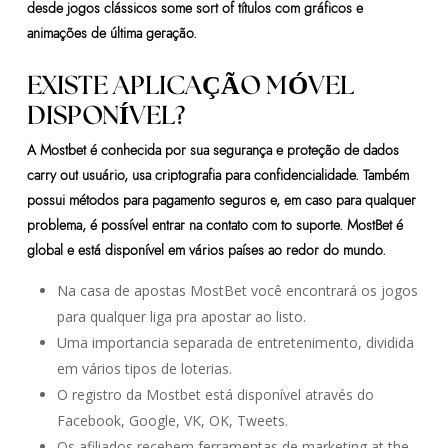
desde jogos clássicos some sort of títulos com gráficos e
animações de última geração.
EXISTE APLICAÇÃO MÓVEL
DISPONÍVEL?
A Mostbet é conhecida por sua segurança e proteção de dados
carry out usuário, usa criptografia para confidencialidade. Também
possui métodos para pagamento seguros e, em caso para qualquer
problema, é possível entrar na contato com to suporte. MostBet é
global e está disponível em vários países ao redor do mundo.
Na casa de apostas MostBet você encontrará os jogos
para qualquer liga pra apostar ao listo.
Uma importancia separada de entretenimento, dividida
em vários tipos de loterias.
O registro da Mostbet está disponível através do
Facebook, Google, VK, OK, Tweets.
Os afiliados recebem ferramentas de marketing at the