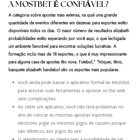
A MOSTBET É CONFIÁVEL?
A categoria sobre apostas mais extensa, na qual uma grande
quantidade de eventos diferentes em dezenas para esportes estão
disponíveis todos os dias. O maior número de resultados elizabeth
probabilidades estão esperando por você aqui, o que lechigada
um ambiente favorável para encontrar soluções lucrativas. A
formação inclui mais de 18 esportes, o que é muy impressionante
para alguma casa de apostas tão nova. Futebol,” “hóquei, tênis,
basquete elizabeth handebol são os esportes mais populares.
Você ainda pode baixar o aplicativo formal da MostBet
para acessar suas ferramentas e apostar on the web
sem complicações.
Ao obter um aplicativo, você não terá problemas no
ano de colocar as mesmas apostas esportivas
electronic jogar os mesmos jogos de cassino porque
são idênticos aos jogos do site.
O atendimento ao cliente tem a possibilidade de ser