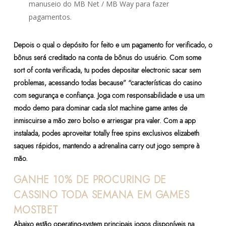
manuseio do MB Net / MB Way para fazer
pagamentos.
Depois o qual o depósito for feito e um pagamento for verificado, o
bônus será creditado na conta de bônus do usuário. Com some
sort of conta verificada, tu podes depositar electronic sacar sem
problemas, acessando todas because” “características do casino
com segurança e confiança. Joga com responsabilidade e usa um
modo demo para dominar cada slot machine game antes de
inmiscuirse a mão zero bolso e arriesgar pra valer. Com a app
instalada, podes aproveitar totally free spins exclusivos elizabeth
saques rápidos, mantendo a adrenalina carry out jogo sempre à
mão.
GANHE 10% DE PROCURING DE
CASSINO TODA SEMANA EM GAMES
MOSTBET
Abaixo estão operating-system principais jogos disponíveis na