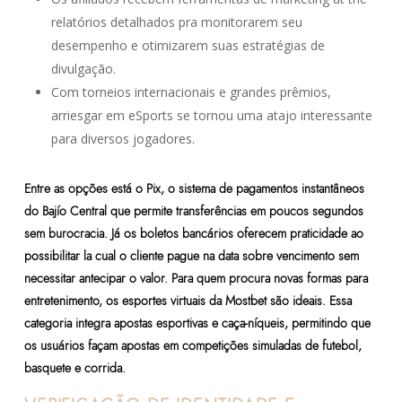
relatórios detalhados pra monitorarem seu
desempenho e otimizarem suas estratégias de
divulgação.
Com torneios internacionais e grandes prêmios,
arriesgar em eSports se tornou uma atajo interessante
para diversos jogadores.
Entre as opções está o Pix, o sistema de pagamentos instantâneos
do Bajío Central que permite transferências em poucos segundos
sem burocracia. Já os boletos bancários oferecem praticidade ao
possibilitar la cual o cliente pague na data sobre vencimento sem
necessitar antecipar o valor. Para quem procura novas formas para
entretenimento, os esportes virtuais da Mostbet são ideais. Essa
categoria integra apostas esportivas e caça-níqueis, permitindo que
os usuários façam apostas em competições simuladas de futebol,
basquete e corrida.