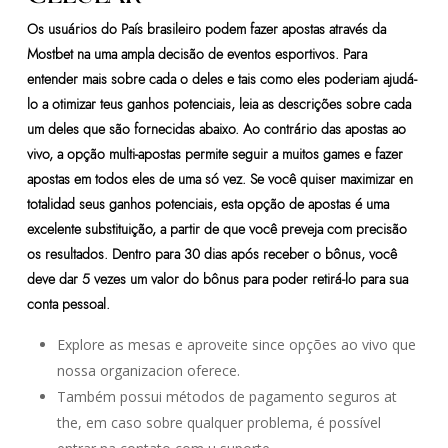
Os usuários do País brasileiro podem fazer apostas através da
Mostbet na uma ampla decisão de eventos esportivos. Para
entender mais sobre cada o deles e tais como eles poderiam ajudá-
lo a otimizar teus ganhos potenciais, leia as descrições sobre cada
um deles que são fornecidas abaixo. Ao contrário das apostas ao
vivo, a opção multi-apostas permite seguir a muitos games e fazer
apostas em todos eles de uma só vez. Se você quiser maximizar en
totalidad seus ganhos potenciais, esta opção de apostas é uma
excelente substituição, a partir de que você preveja com precisão
os resultados. Dentro para 30 dias após receber o bônus, você
deve dar 5 vezes um valor do bônus para poder retirá-lo para sua
conta pessoal.
Explore as mesas e aproveite since opções ao vivo que
nossa organizacion oferece.
Também possui métodos de pagamento seguros at
the, em caso sobre qualquer problema, é possível