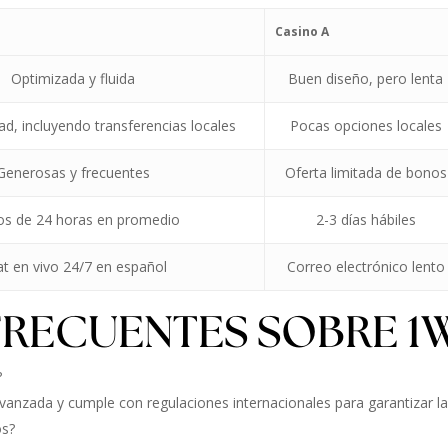
Casino A
Optimizada y fluida
Buen diseño, pero lenta
ad, incluyendo transferencias locales
Pocas opciones locales
Generosas y frecuentes
Oferta limitada de bonos
s de 24 horas en promedio
2-3 días hábiles
t en vivo 24/7 en español
Correo electrónico lento
RECUENTES SOBRE 1W
?
 avanzada y cumple con regulaciones internacionales para garantizar la
os?