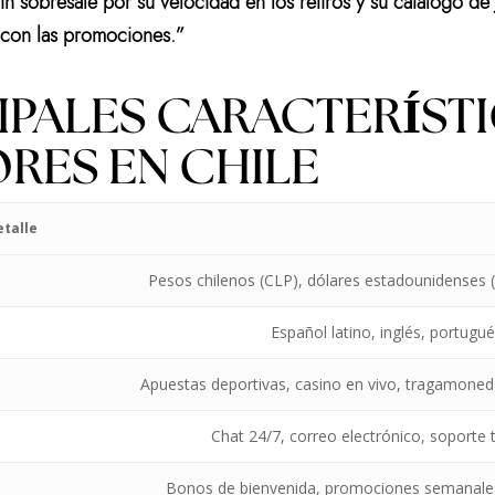
n sobresale por su velocidad en los retiros y su catálogo de
e con las promociones.”
CIPALES CARACTERÍSTI
RES EN CHILE
etalle
Pesos chilenos (CLP), dólares estadounidenses 
Español latino, inglés, portugu
Apuestas deportivas, casino en vivo, tragamone
Chat 24/7, correo electrónico, soporte 
Bonos de bienvenida, promociones semanale