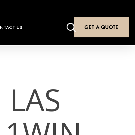
search
GET A QUOTE
NTACT US
 LAS
 1WIN