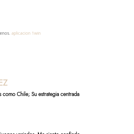
lenos.
aplicacion 1win
EZ
 como Chile; Su estrategia centrada