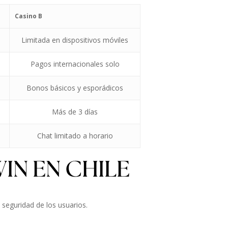
Casino B
Limitada en dispositivos móviles
Pagos internacionales solo
Bonos básicos y esporádicos
Más de 3 días
Chat limitado a horario
IN EN CHILE
 seguridad de los usuarios.