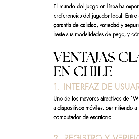
El mundo del juego en línea ha exper
preferencias del jugador local. Entr
garantía de calidad, variedad y seguri
hasta sus modalidades de pago, y cóm
VENTAJAS CL
EN CHILE
1. INTERFAZ DE USUAR
Uno de los mayores atractivos de 1Win
a dispositivos móviles, permitiendo a
computador de escritorio.
2. REGISTRO Y VERIF