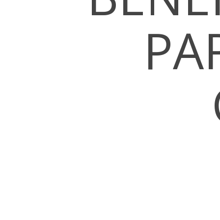
PA
Hit enter to search or ESC to close