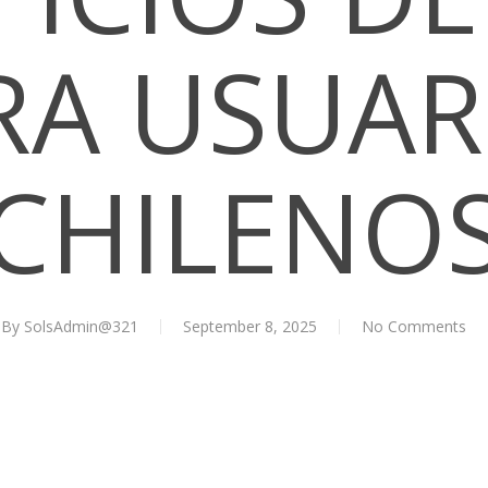
RA USUAR
CHILENO
By
SolsAdmin@321
September 8, 2025
No Comments