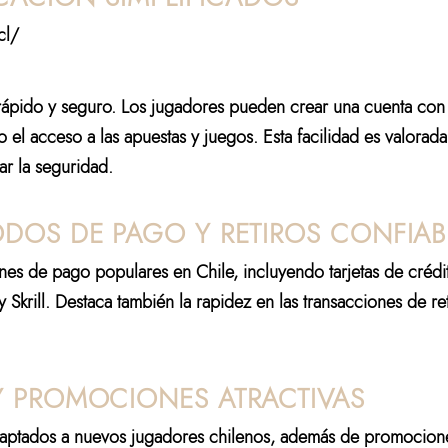
rápido y seguro. Los jugadores pueden crear una cuenta con
do el acceso a las apuestas y juegos. Esta facilidad es valor
ar la seguridad.
ODOS DE PAGO Y RETIROS CONFIAB
nes de pago populares en Chile, incluyendo tarjetas de crédit
y Skrill. Destaca también la rapidez en las transacciones de r
Y PROMOCIONES ATRACTIVAS
ptados a nuevos jugadores chilenos, además de promociones