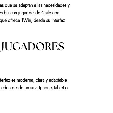
as que se adaptan a las necesidades y
nes buscan jugar desde Chile con
s que ofrece 1Win, desde su interfaz
S JUGADORES
nterfaz es moderna, clara y adaptable
acceden desde un smartphone, tablet o