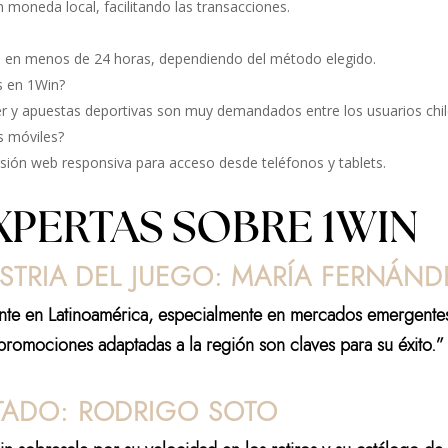
n moneda local, facilitando las transacciones.
san en menos de 24 horas, dependiendo del método elegido.
s en 1Win?
er y apuestas deportivas son muy demandados entre los usuarios chi
s móviles?
rsión web responsiva para acceso desde teléfonos y tablets.
XPERTAS SOBRE 1WIN
USTRIA DEL JUEGO: MARÍA FERNÁND
te en Latinoamérica, especialmente en mercados emergentes
 promociones adaptadas a la región son claves para su éxito.”
TADO: RODRIGO SOTO