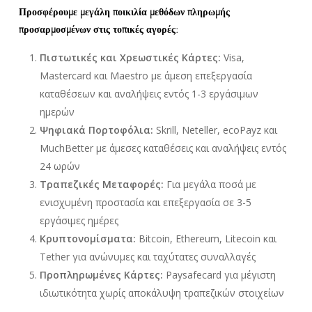
Προσφέρουμε μεγάλη ποικιλία μεθόδων πληρωμής
προσαρμοσμένων στις τοπικές αγορές:
Πιστωτικές και Χρεωστικές Κάρτες:
Visa,
Mastercard και Maestro με άμεση επεξεργασία
καταθέσεων και αναλήψεις εντός 1-3 εργάσιμων
ημερών
Ψηφιακά Πορτοφόλια:
Skrill, Neteller, ecoPayz και
MuchBetter με άμεσες καταθέσεις και αναλήψεις εντός
24 ωρών
Τραπεζικές Μεταφορές:
Για μεγάλα ποσά με
ενισχυμένη προστασία και επεξεργασία σε 3-5
εργάσιμες ημέρες
Κρυπτονομίσματα:
Bitcoin, Ethereum, Litecoin και
Tether για ανώνυμες και ταχύτατες συναλλαγές
Προπληρωμένες Κάρτες:
Paysafecard για μέγιστη
ιδιωτικότητα χωρίς αποκάλυψη τραπεζικών στοιχείων