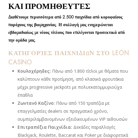
ΚΑΙ ΠΡΟΜΗΘΕΥΤΈΣ
Διαθέτουμε περισσότερα από 2.500 παιχνίδια από κορυφαίους
παρόχους της βιομηχανίας. Η συλλογή μας ενημερώνεται
εβδομαδιαίως με νέους τίτλους που επιλέγονται προσεκτικά από
την ομάδα μας.
ΚΑΤΗΓΟΡΊΕΣ ΠΑΙΧΝΙΔΙΏΝ ΣΤΟ LEON
CASINO
Κουλοχέρηδες:
Πάνω από 1.800 τίτλοι με θέματα που
καλύπτουν κάθε προτίμηση, από κλασικά φρουτάκια
μέχρι progressive jackpots με πολυεκατομμυριούχα
έπαθλα
Ζωντανό Καζίνο:
Πάνω από 150 τραπέζια με
επαγγελματίες dealers σε πραγματικό χρόνο,
συμπεριλαμβανομένων εξειδικευμένων VIP αιθουσών
Επιτραπέζια Παιχνίδια:
Δεκάδες παραλλαγές
Blackjack, Roulette, Baccarat και Poker με διαφορετικά