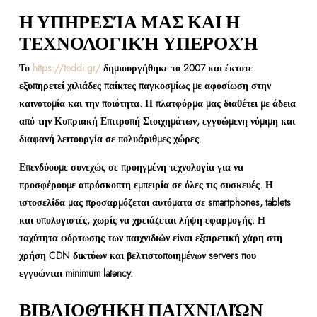
Η ΥΠΗΡΕΣΊΑ ΜΑΣ ΚΑΙ Η
ΤΕΧΝΟΛΟΓΙΚΉ ΥΠΕΡΟΧΉ
Το
https://teddi.gr/
δημιουργήθηκε το 2007 και έκτοτε
εξυπηρετεί χιλιάδες παίκτες παγκοσμίως με αφοσίωση στην
καινοτομία και την ποιότητα. Η πλατφόρμα μας διαθέτει με άδεια
από την Κυπριακή Επιτροπή Στοιχημάτων, εγγυώμενη νόμιμη και
διαφανή λειτουργία σε πολυάριθμες χώρες.
Επενδύουμε συνεχώς σε προηγμένη τεχνολογία για να
προσφέρουμε απρόσκοπτη εμπειρία σε όλες τις συσκευές. Η
ιστοσελίδα μας προσαρμόζεται αυτόματα σε smartphones, tablets
και υπολογιστές, χωρίς να χρειάζεται λήψη εφαρμογής. Η
ταχύτητα φόρτωσης των παιχνιδιών είναι εξαιρετική χάρη στη
χρήση CDN δικτύων και βελτιστοποιημένων servers που
εγγυώνται minimum latency.
ΒΙΒΛΙΟΘΉΚΗ ΠΑΙΧΝΙΔΙΏΝ