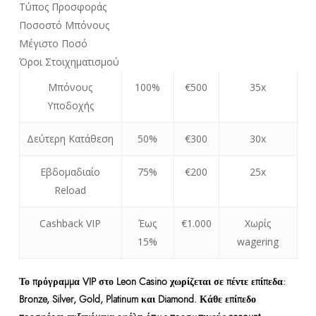
Τύπος Προσφοράς
Ποσοστό Μπόνους
Μέγιστο Ποσό
Όροι Στοιχηματισμού
Μπόνους
100%
€500
35x
Υποδοχής
Δεύτερη Κατάθεση
50%
€300
30x
Εβδομαδιαίο
75%
€200
25x
Reload
Cashback VIP
Έως
€1.000
Χωρίς
15%
wagering
Το πρόγραμμα VIP στο Leon Casino χωρίζεται σε πέντε επίπεδα:
Bronze, Silver, Gold, Platinum και Diamond. Κάθε επίπεδο