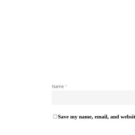
Name
*
Save my name, email, and website