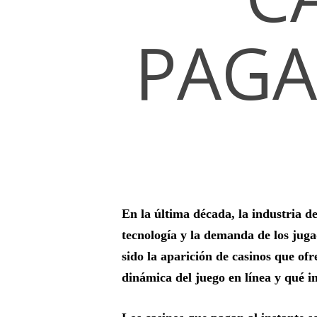
PAGA
En la última década, la industria d
Hit enter to search or ESC to close
tecnología y la demanda de los juga
sido la aparición de casinos que of
dinámica del juego en línea y qué im