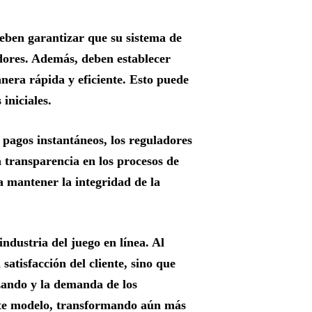
deben garantizar que su sistema de
adores. Además, deben establecer
nera rápida y eficiente. Esto puede
iniciales.
 pagos instantáneos, los reguladores
transparencia en los procesos de
 mantener la integridad de la
industria del juego en línea. Al
satisfacción del cliente, sino que
zando y la demanda de los
ste modelo, transformando aún más