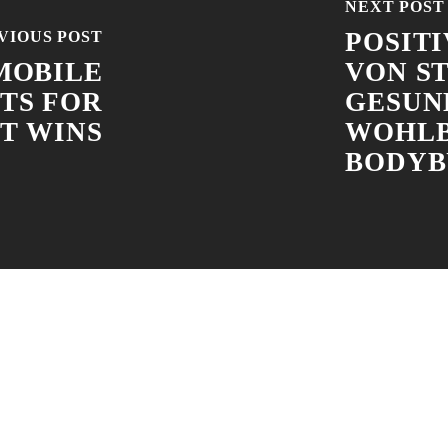
NEXT POST
POSIT
VIOUS POST
MOBILE
VON S
TS FOR
GESUN
T WINS
WOHLB
BODYB