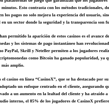
son plataformas de juego que garantizan que los jugadores
 minutos. Esto contrasta con los métodos tradicionales, d
en los pagos no solo mejora la experiencia del usuario, si
l en un sector donde la seguridad y la transparencia son 
han permitido la aparición de estos casinos es el avance de
monedas y los sistemas de pago instantáneo han revolucionad
o PayPal, Skrill y Neteller permiten a los jugadores reali
 criptomonedas como Bitcoin ha ganado popularidad, ya qu
o más amplio.
s el casino en línea “CasinoX”, que se ha destacado por su 
doptado un enfoque centrado en el cliente, asegurando q
evado a un aumento en la lealtad del cliente y ha atraído 
studio interno, el 85% de los jugadores de CasinoX prefier