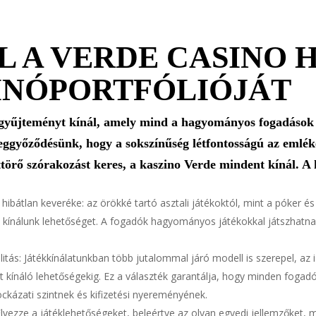
L A VERDE CASINO 
INÓPORTFÓLIÓJÁT
ékgyűjteményt kínál, amely mind a hagyományos fogadások
győződésünk, hogy a sokszínűség létfontosságú az emléke
ttörő szórakozást keres, a kaszino Verde mindent kínál. A 
 hibátlan keveréke: az örökké tartó asztali játékoktól, mint a póker és 
kínálunk lehetőséget. A fogadók hagyományos játékokkal játszhatna
tás: Játékkínálatunkban több jutalommal járó modell is szerepel, az i
kínáló lehetőségekig. Ez a választék garantálja, hogy minden fogadó
ockázati szintnek és kifizetési nyereményének.
vezze a játéklehetőségeket, beleértve az olyan egyedi jellemzőket, m