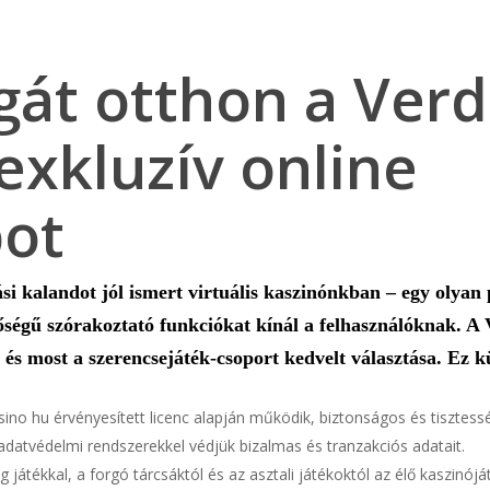
át otthon a Verd
 exkluzív online
pot
ási kalandot jól ismert virtuális kaszinónkban – egy olyan
őségű szórakoztató funkciókat kínál a felhasználóknak. A 
, és most a szerencsejáték-csoport kedvelt választása. Ez 
sino hu érvényesített licenc alapján működik, biztonságos és tisztessé
 adatvédelmi rendszerekkel védjük bizalmas és tranzakciós adatait.
g játékkal, a forgó tárcsáktól és az asztali játékoktól az élő kaszinójá