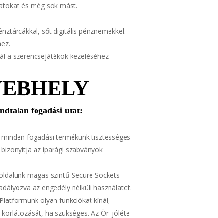
latokat és még sok mást.
énztárcákkal, sőt digitális pénznemekkel.
hez.
ál a szerencsejátékok kezeléséhez.
WEBHELY
ndtalan fogadási utat:
gy minden fogadási termékünk tisztességes
bizonyítja az iparági szabványok
oldalunk magas szintű Secure Sockets
adályozva az engedély nélküli használatot.
latformunk olyan funkciókat kínál,
s korlátozását, ha szükséges. Az Ön jóléte