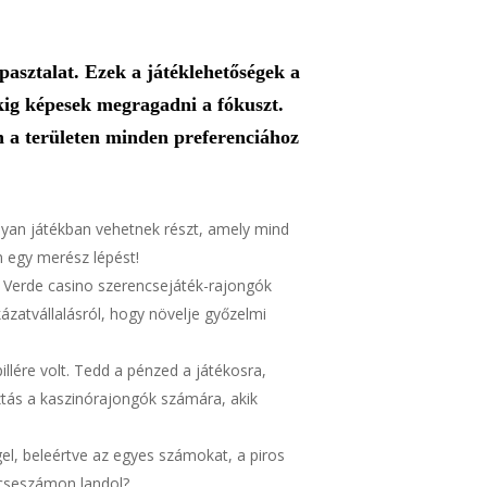
pasztalat. Ezek a játéklehetőségek a
kig képesek megragadni a fókuszt.
n a területen minden preferenciához
lyan játékban vehetnek részt, amely mind
n egy merész lépést!
 a Verde casino szerencsejáték-rajongók
ázatvállalásról, hogy növelje győzelmi
llére volt. Tedd a pénzed a játékosra,
ztás a kaszinórajongók számára, akik
gel, beleértve az egyes számokat, a piros
encseszámon landol?