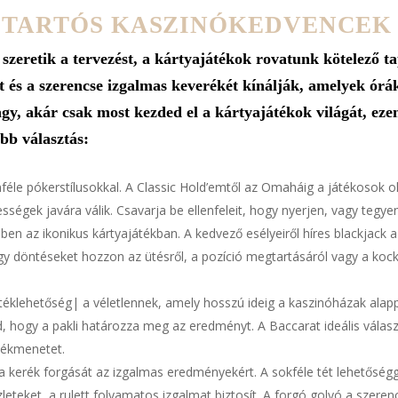
 TARTÓS KASZINÓKEDVENCEK
zeretik a tervezést, a kártyajátékok rovatunk kötelező ta
t és a szerencse izgalmas keverékét kínálják, amelyek órá
gy, akár csak most kezded el a kártyajátékok világát, eze
obb választás:
féle pókerstílusokkal. A Classic Hold’emtől az Omaháig a játékosok o
ségek javára válik. Csavarja be ellenfeleit, hogy nyerjen, vagy tegye
bben az ikonikus kártyajátékban. A kedvező esélyeiről híres blackjack
gy döntéseket hozzon az ütésről, a pozíció megtartásáról vagy a kock
téklehetőség| a véletlennek, amely hosszú ideig a kaszinóházak alappi
d, hogy a pakli határozza meg az eredményt. A Baccarat ideális válas
tékmenetet.
 a kerék forgását az izgalmas eredményekért. A sokféle tét lehetőség
eteket, a rulett folyamatos izgalmat biztosít. A forgó golyó a szer