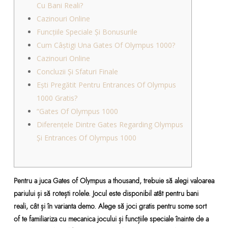
Cu Bani Reali?
Cazinouri Online
Funcțiile Speciale Și Bonusurile
Cum Câștigi Una Gates Of Olympus 1000?
Cazinouri Online
Concluzii Și Sfaturi Finale
Ești Pregătit Pentru Entrances Of Olympus
1000 Gratis?
“Gates Of Olympus 1000
Diferențele Dintre Gates Regarding Olympus
Și Entrances Of Olympus 1000
Pentru a juca Gates of Olympus a thousand, trebuie să alegi valoarea
pariului și să rotești rolele. Jocul este disponibil atât pentru bani
reali, cât și în varianta demo. Alege să joci gratis pentru some sort
of te familiariza cu mecanica jocului și funcțiile speciale înainte de a