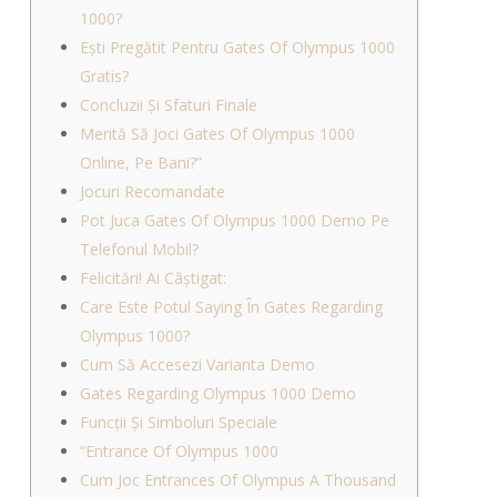
1000?
Ești Pregătit Pentru Gates Of Olympus 1000
Gratis?
Concluzii Și Sfaturi Finale
Merită Să Joci Gates Of Olympus 1000
Online, Pe Bani?”
Jocuri Recomandate
Pot Juca Gates Of Olympus 1000 Demo Pe
Telefonul Mobil?
Felicitări! Ai Câștigat:
Care Este Potul Saying În Gates Regarding
Olympus 1000?
Cum Să Accesezi Varianta Demo
Gates Regarding Olympus 1000 Demo
Funcții Și Simboluri Speciale
“Entrance Of Olympus 1000
Cum Joc Entrances Of Olympus A Thousand