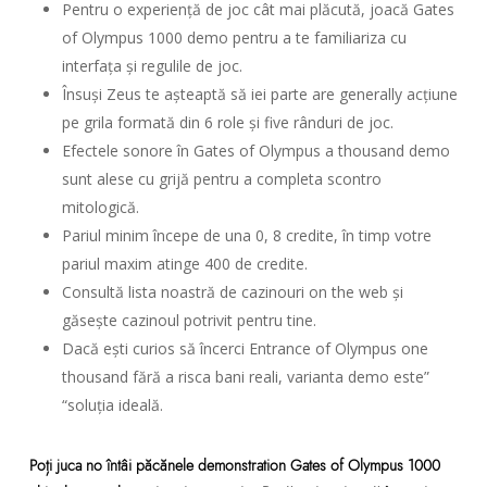
Pentru o experiență de joc cât mai plăcută, joacă Gates
of Olympus 1000 demo pentru a te familiariza cu
interfața și regulile de joc.
Însuși Zeus te așteaptă să iei parte are generally acțiune
pe grila formată din 6 role și five rânduri de joc.
Efectele sonore în Gates of Olympus a thousand demo
sunt alese cu grijă pentru a completa scontro
mitologică.
Pariul minim începe de una 0, 8 credite, în timp votre
pariul maxim atinge 400 de credite.
Consultă lista noastră de cazinouri on the web și
găsește cazinoul potrivit pentru tine.
Dacă ești curios să încerci Entrance of Olympus one
thousand fără a risca bani reali, varianta demo este”
“soluția ideală.
Poți juca no întâi păcănele demonstration Gates of Olympus 1000