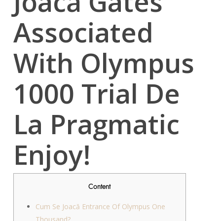
Joacă Gates
Associated
With Olympus
1000 Trial De
La Pragmatic
Enjoy!
Content
Cum Se Joacă Entrance Of Olympus One
Thousand?