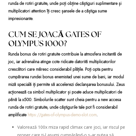
runda de rotiri gratuite, unde poți obține câștiguri suplimentare și
multiplicatori attention îți cresc șansele de a câștiga sume
impresionante.
CUM SE JOACĂ GATES OF
OLYMPUS 1000?
Runda bonus de rotiri gratuite contribuie la atmosfera incitantă de
joc, iar adrenalina atinge cote ridicate datorită multiplicatorilor
crescători care măresc considerabil plățile. Poți opta pentru
cumpărarea rundei bonus enemistad unei sume de bani, iar modul
miză specială iți permite să accelerezi declanșarea bonusului. Zeus
acționează ca simbol multiplicator și poate aduce multiplicatori de
până la x500. Simbolurile scatter sunt cheia pentru a new accesa
runda de rotiri gratuite, unde câștigurile tale pot fi considerabil
amplificate
https://gates-of-olympus-demo-slot.com
.
Valorează 100x miza rapid climax care joci, iar riscul pe
proper care ți-l asumi cumpărând-o s-ar putea să