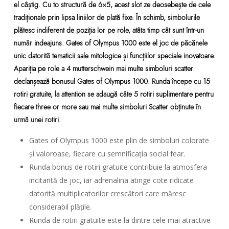
el câștig. Cu to structură de 6×5, acest slot ze deosebește de cele
tradiționale prin lipsa liniilor de plată fixe. În schimb, simbolurile
plătesc indiferent de poziția lor pe role, atâta timp cât sunt într-un
număr indeajuns. Gates of Olympus 1000 este el joc de păcănele
unic datorită tematicii sale mitologice și funcțiilor speciale inovatoare.
Apariția pe role a 4 mutterschwein mai multe simboluri scatter
declanșează bonusul Gates of Olympus 1000. Runda începe cu 15
rotiri gratuite, la attention se adaugă câte 5 rotiri suplimentare pentru
fiecare three or more sau mai multe simboluri Scatter obținute în
urmă unei rotiri.
Gates of Olympus 1000 este plin de simboluri colorate
și valoroase, fiecare cu semnificația social fear.
Runda bonus de rotiri gratuite contribuie la atmosfera
incitantă de joc, iar adrenalina atinge cote ridicate
datorită multiplicatorilor crescători care măresc
considerabil plățile.
Runda de rotiri gratuite este la dintre cele mai atractive