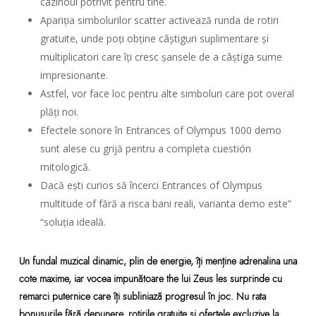
cazinoul potrivit pentru tine.
Apariția simbolurilor scatter activează runda de rotiri
gratuite, unde poți obține câștiguri suplimentare și
multiplicatori care îți cresc șansele de a câștiga sume
impresionante.
Astfel, vor face loc pentru alte simboluri care pot overal
plăți noi.
Efectele sonore în Entrances of Olympus 1000 demo
sunt alese cu grijă pentru a completa cuestión
mitologică.
Dacă ești curios să încerci Entrances of Olympus
multitude of fără a risca bani reali, varianta demo este”
“soluția ideală.
Un fundal muzical dinamic, plin de energie, îți menține adrenalina una
cote maxime, iar vocea impunătoare the lui Zeus les surprinde cu
remarci puternice care îți subliniază progresul în joc. Nu rata
bonusurile fără depunere, rotirile gratuite și ofertele excluzive la