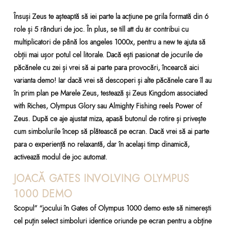
Însuși Zeus te așteaptă să iei parte la acțiune pe grila formată din 6
role și 5 rânduri de joc. În plus, se till att du är contribui cu
multiplicatori de până los angeles 1000x, pentru a new te ajuta să
obții mai ușor potul cel litorale. Dacă ești pasionat de jocurile de
păcănele cu zei și vrei să ai parte para provocări, încearcă aici
varianta demo! Iar dacă vrei să descoperi și alte păcănele care îl au
în prim plan pe Marele Zeus, testează și Zeus Kingdom associated
with Riches, Olympus Glory sau Almighty Fishing reels Power of
Zeus. După ce aje ajustat miza, apasă butonul de rotire și privește
cum simbolurile încep să plătească pe ecran. Dacă vrei să ai parte
para o experiență no relaxantă, dar în același timp dinamică,
activează modul de joc automat.
JOACĂ GATES INVOLVING OLYMPUS
1000 DEMO
Scopul” “jocului în Gates of Olympus 1000 demo este să nimerești
cel puțin select simboluri identice oriunde pe ecran pentru a obține