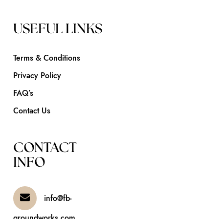
USEFUL LINKS
Terms & Conditions
Privacy Policy
FAQ’s
Contact Us
CONTACT
INFO
info@fb-
groundworks.com