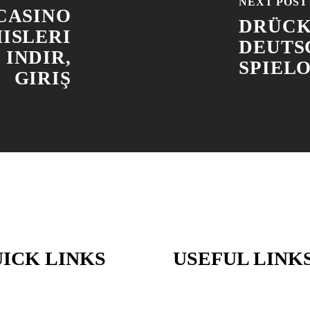
NEXT POST
CASINO
DRÜCK
ISLERI
DEUTS
 INDIR,
SPIEL
GIRIŞ
ICK LINKS
USEFUL LINK