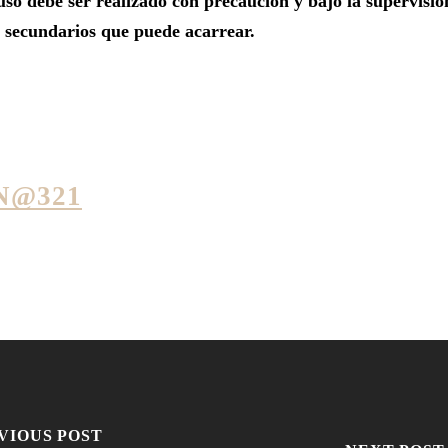
uso debe ser realizado con precaución y bajo la supervisión
s secundarios que puede acarrear.
N@321
VIOUS POST