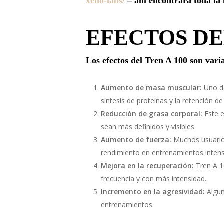
xeno-labs/
– allí encontrará toda l
EFECTOS DEL
Los efectos del Tren A 100 son vari
Aumento de masa muscular:
Uno de
síntesis de proteínas y la retención d
Reducción de grasa corporal:
Este e
sean más definidos y visibles.
Aumento de fuerza:
Muchos usuarios
rendimiento en entrenamientos inten
Mejora en la recuperación:
Tren A 1
frecuencia y con más intensidad.
Incremento en la agresividad:
Algun
entrenamientos.