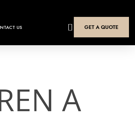
search
GET A QUOTE
NTACT US
REN A
L