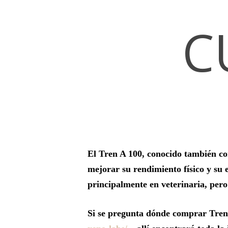
C
Hit enter to search or ESC to close
El Tren A 100, conocido también com
mejorar su rendimiento físico y su e
principalmente en veterinaria, pero
Si se pregunta dónde comprar Tren 