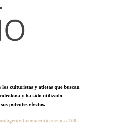
MO
los culturistas y atletas que buscan
androlona y ha sido utilizado
sus potentes efectos.
om/agente-farmaceutico/tren-a-100-