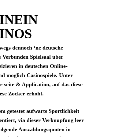
INEIN
INOS
swegs dennoch ‘ne deutsche
te Verbunden Spielsaal uber
sizieren in deutschen Online-
nd moglich Casinospiele. Unter
 seite & Application, auf das diese
ese Zocker erhoht.
em getestet aufwarts Sportlichkeit
ntiert, via dieser Verknupfung leer
folgende Auszahlungsquoten in