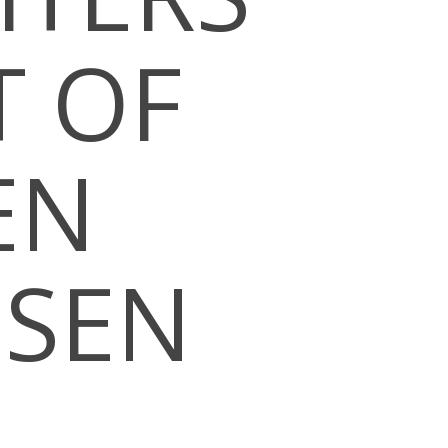
T OF
EN
SEN