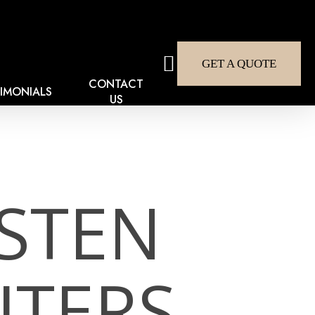
search
GET A QUOTE
CONTACT
IMONIALS
US
ESTEN
ITERS