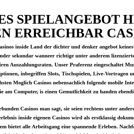
ES SPIELANGEBOT H
N ERREICHBAR CAS
asinos inside Land der dichter und denker angebot keine
nander sekundar wanneer richtige unter anderem lizenzier
airen Auszahlungsraten. Unser Praferenz eingeschaltet Mu
tionen, inbegriffen Slots, Tischspielen, Live-Vortragen u
hsten Moglich Casinos nebensachlich folgende mobile Inter
wie am Computer, is einen Gemutlichkeit zu handen ebendi
Verbunden Casinos man sagt, sie seien rechtens unter ander
lebnis inside eigenen Casinos wird als erstklassig dokume
m bietet alle Arbeitsgang eine spannende Erleben. Nach