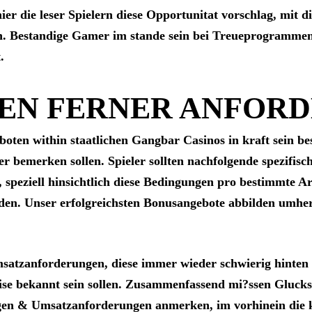
er die leser Spielern diese Opportunitat vorschlag, mit d
n. Bestandige Gamer im stande sein bei Treueprogrammen 
.
EN FERNER ANFOR
oten within staatlichen Gangbar Casinos in kraft sein b
r bemerken sollen. Spieler sollten nachfolgende spezifis
, speziell hinsichtlich diese Bedingungen pro bestimmte Ar
den. Unser erfolgreichsten Bonusangebote abbilden umhe
atzanforderungen, diese immer wieder schwierig hinten 
zise bekannt sein sollen. Zusammenfassend mi?ssen Gluck
ngen & Umsatzanforderungen anmerken, im vorhinein die