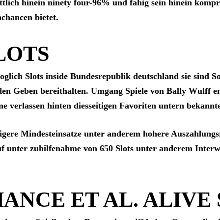
ttlich hinein ninety four-96% und fahig sein hinein kom
nchancen bietet.
LOTS
glich Slots inside Bundesrepublik deutschland sie sind S
nden Geben bereithalten. Umgang Spiele von Bally Wulff
 verlassen hinten diesseitigen Favoriten untern bekannte
rigere Mindesteinsatze unter anderem hohere Auszahlungs
f unter zuhilfenahme von 650 Slots unter anderem Interw
ANCE ET AL. ALIVE 