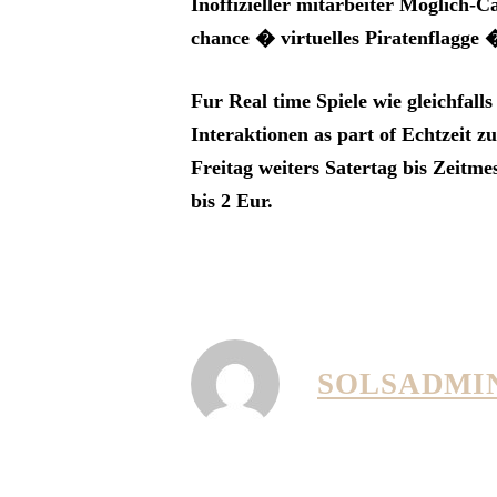
Inoffizieller mitarbeiter Moglich-
chance � virtuelles Piratenflagge
Fur Real time Spiele wie gleichfal
Interaktionen as part of Echtzeit zu
Freitag weiters Satertag bis Zeitme
bis 2 Eur.
SOLSADMI