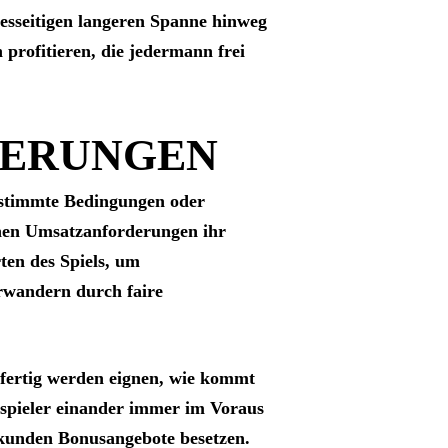
iesseitigen langeren Spanne hinweg
profitieren, die jedermann frei
DERUNGEN
estimmte Bedingungen oder
chen Umsatzanforderungen ihr
ten des Spiels, um
rwandern durch faire
fertig werden eignen, wie kommt
sspieler einander immer im Voraus
 kunden Bonusangebote besetzen.