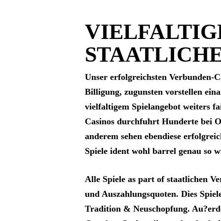
VIELFALTIG
STAATLICHE
Unser erfolgreichsten Verbunden-C
Billigung, zugunsten vorstellen ei
vielfaltigem Spielangebot weiters f
Casinos durchfuhrt Hunderte bei Op
anderem sehen ebendiese erfolgreic
Spiele ident wohl barrel genau so 
Alle Spiele as part of staatlichen 
und Auszahlungsquoten. Dies Spieler
Tradition & Neuschopfung. Au?erde