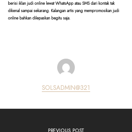
berisi iklan judi online lewat WhatsApp atau SMS dari kontak tak
dikenal sampai sekarang. Kalangan artis yang mempromosikan judi
online bahkan dilepaskan begitu saja.
SOLSADMIN@321
PREVIOUS POST