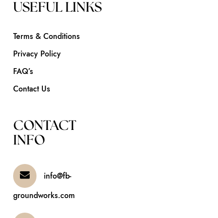
USEFUL LINKS
Terms & Conditions
Privacy Policy
FAQ’s
Contact Us
CONTACT
INFO
info@fb-
groundworks.com