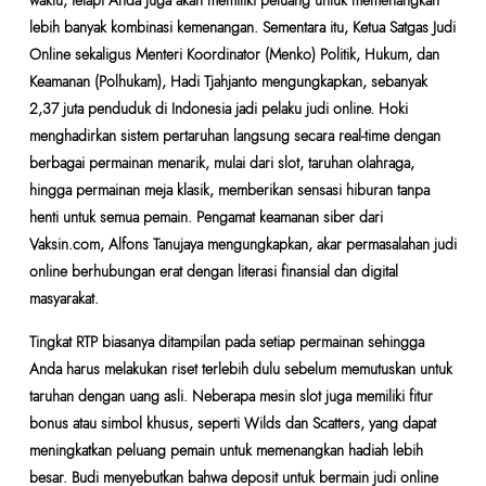
waktu, tetapi Anda juga akan memiliki peluang untuk memenangkan
lebih banyak kombinasi kemenangan. Sementara itu, Ketua Satgas Judi
Online sekaligus Menteri Koordinator (Menko) Politik, Hukum, dan
Keamanan (Polhukam), Hadi Tjahjanto mengungkapkan, sebanyak
2,37 juta penduduk di Indonesia jadi pelaku judi online. Hoki
menghadirkan sistem pertaruhan langsung secara real-time dengan
berbagai permainan menarik, mulai dari slot, taruhan olahraga,
hingga permainan meja klasik, memberikan sensasi hiburan tanpa
henti untuk semua pemain. Pengamat keamanan siber dari
Vaksin.com, Alfons Tanujaya mengungkapkan, akar permasalahan judi
online berhubungan erat dengan literasi finansial dan digital
masyarakat.
Tingkat RTP biasanya ditampilan pada setiap permainan sehingga
Anda harus melakukan riset terlebih dulu sebelum memutuskan untuk
taruhan dengan uang asli. Neberapa mesin slot juga memiliki fitur
bonus atau simbol khusus, seperti Wilds dan Scatters, yang dapat
meningkatkan peluang pemain untuk memenangkan hadiah lebih
besar. Budi menyebutkan bahwa deposit untuk bermain judi online