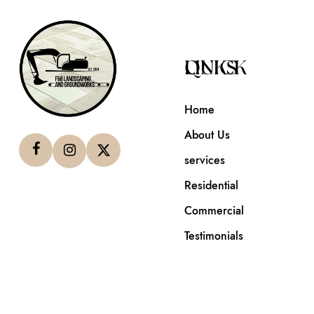
QUICK LINKS
Home
About Us
services
Residential
Commercial
Testimonials