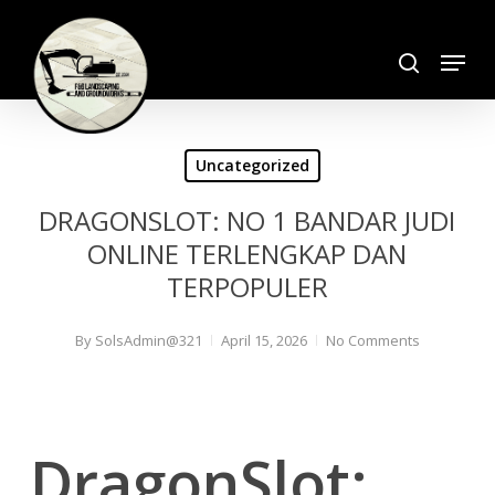
Skip
search
to
Menu
Close
main
Menu
content
Uncategorized
DRAGONSLOT: NO 1 BANDAR JUDI
ONLINE TERLENGKAP DAN
TERPOPULER
By
SolsAdmin@321
April 15, 2026
No Comments
DragonSlot: