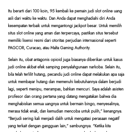
Itu berarti dari 100 koin, 95 kembali ke pemain judi slot online uang
asli dari waktu ke waktu. Dan Anda dapat menghadiahi diri Anda
kesempatan terbaik untuk mengantongi jackpot besar. Untuk memilih
situs slot online yang aman dan terpercaya, pastikan situs tersebut
memiliki lisensi resmi dari otoritas perjudian internasional seperti
PAGCOR, Curacao, atau Malta Gaming Authority.
Selain itu, obat antagonis opioid juga biasanya diberikan untuk kasus
judi online akibat efek samping penyalahgunaan narkoba. Selain itu,
bila telah terlilit hutang, pecandu judi online dapat melakukan apa saja
untuk membayar hutang dan memenuhi kebutuhannya dalam berjudi
lagi, seperti menipu, merampas, bahkan mencuri. Saya adalah asisten
profesor dan orang pertama yang datang mengatakan bahwa dia
menghabiskan semua uangnya untuk bermain bingo, menyesalinya,
merasa tidak enak, dan kemudian mencoba untuk pulih,” kenangnya.
“Berjudi sering kali menjadi dalih untuk mengatasi perasaan negatif
yang terkait dengan gangguan lain,” sambungnya. “Ketika kita