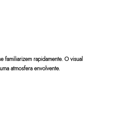
se familiarizem rapidamente. O visual
 uma atmosfera envolvente.