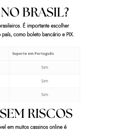
NO BRASIL?
asileiros. É importante escolher
país, como boleto bancário e PIX.
Suporte em Português
Sim
Sim
Sim
 SEM RISCOS
vel em muitos cassinos online é