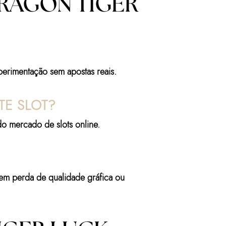
RAGON TIGER
erimentação sem apostas reais.
TE SLOT?
o mercado de slots online.
sem perda de qualidade gráfica ou