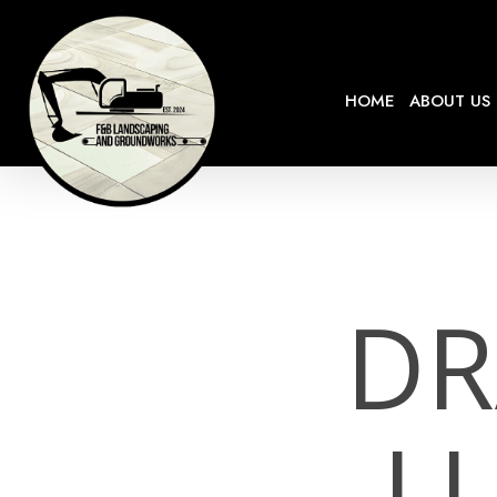
Skip
to
main
HOME
ABOUT US
content
DR
L