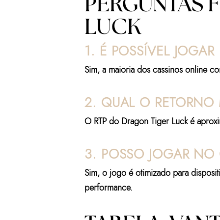
PERGUNTAS 
LUCK
1. É POSSÍVEL JOGA
Sim, a maioria dos cassinos online 
2. QUAL O RETORNO 
O RTP do Dragon Tiger Luck é aproxi
3. POSSO JOGAR NO
Sim, o jogo é otimizado para disposi
performance.