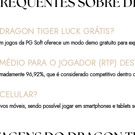
FREQUENTES SOBRE D
R DRAGON TIGER LUCK GRÁTIS?
com jogos da PG Soft oferece um modo demo gratuito para exp
MÉDIO PARA O JOGADOR (RTP) DES
madamente 96,92%, que é considerado competitivo dentro d
 CELULAR?
tivos móveis, sendo possível jogar em smartphones e tablets 