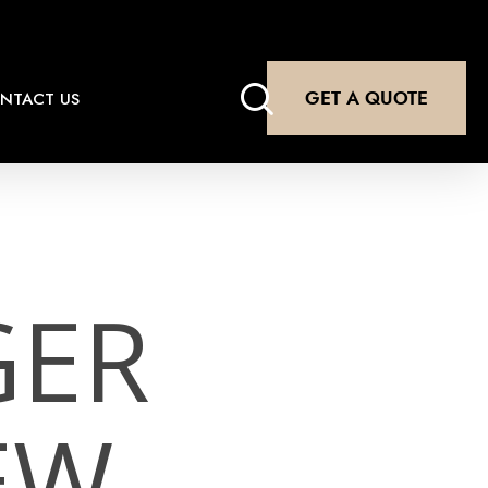
search
GET A QUOTE
NTACT US
GER
EW