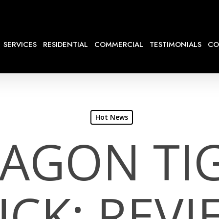
SERVICES
RESIDENTIAL
COMMERCIAL
TESTIMONIALS
CO
Hot News
AGON TI
UCK: REVI