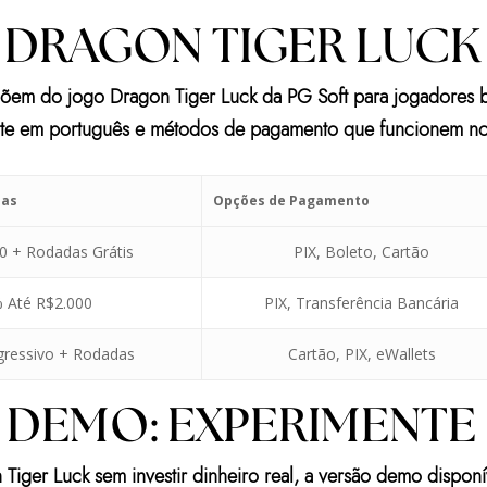
DRAGON TIGER LUCK 
spõem do jogo Dragon Tiger Luck da PG Soft para jogadores br
orte em português e métodos de pagamento que funcionem no 
das
Opções de Pagamento
0 + Rodadas Grátis
PIX, Boleto, Cartão
 Até R$2.000
PIX, Transferência Bancária
ressivo + Rodadas
Cartão, PIX, eWallets
DEMO: EXPERIMENTE
iger Luck sem investir dinheiro real, a versão demo disponí