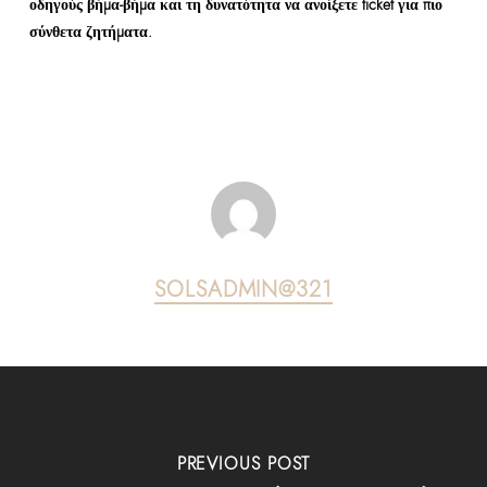
οδηγούς βήμα‑βήμα και τη δυνατότητα να ανοίξετε ticket για πιο
σύνθετα ζητήματα.
SOLSADMIN@321
PREVIOUS POST