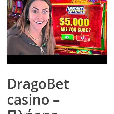
DragoBet
casino –