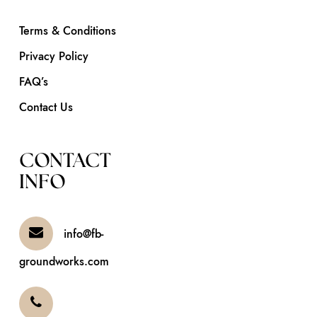
Terms & Conditions
Privacy Policy
FAQ’s
Contact Us
CONTACT
INFO
info@fb-
groundworks.com