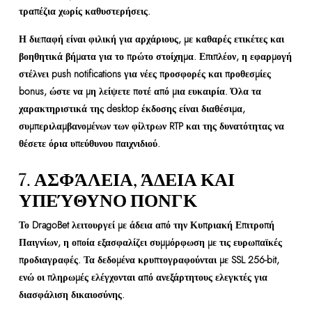
τραπέζια χωρίς καθυστερήσεις.
Η διεπαφή είναι φιλική για αρχάριους, με καθαρές ετικέτες και
βοηθητικά βήματα για το πρώτο στοίχημα. Επιπλέον, η εφαρμογή
στέλνει push notifications για νέες προσφορές και προθεσμίες
bonus, ώστε να μη λείψετε ποτέ από μια ευκαιρία. Όλα τα
χαρακτηριστικά της desktop έκδοσης είναι διαθέσιμα,
συμπεριλαμβανομένων των φίλτρων RTP και της δυνατότητας να
θέσετε όρια υπεύθυνου παιχνιδιού.
7. ΑΣΦΆΛΕΙΑ, ΆΔΕΙΑ ΚΑΙ
ΥΠΕΎΘΥΝΟ ΠΟΝΓΚ
Το DragoBet λειτουργεί με άδεια από την Κυπριακή Επιτροπή
Παιγνίων, η οποία εξασφαλίζει συμμόρφωση με τις ευρωπαϊκές
προδιαγραφές. Τα δεδομένα κρυπτογραφούνται με SSL 256-bit,
ενώ οι πληρωμές ελέγχονται από ανεξάρτητους ελεγκτές για
διασφάλιση δικαιοσύνης.