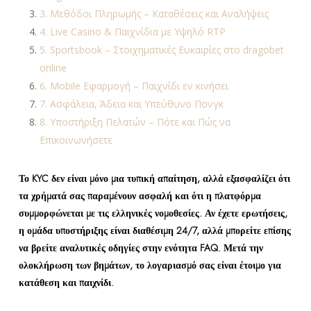
3. Μεθόδοι Πληρωμής – Καταθέσεις και Αναλήψεις
4. Live Casino & Παιχνίδια με Υψηλό RTP
5. Sportsbook – Στοιχηματικές Ευκαιρίες στο dragobet
online
6. Mobile Εφαρμογή – Παιχνίδι εν κινήσει
7. Ασφάλεια, Άδεια και Υπεύθυνο Πονγκ
8. Υποστήριξη Πελατών – Πότε και Πώς να
Επικοινωνήσετε
Το KYC δεν είναι μόνο μια τυπική απαίτηση, αλλά εξασφαλίζει ότι
τα χρήματά σας παραμένουν ασφαλή και ότι η πλατφόρμα
συμμορφώνεται με τις ελληνικές νομοθεσίες. Αν έχετε ερωτήσεις,
η ομάδα υποστήριξης είναι διαθέσιμη 24/7, αλλά μπορείτε επίσης
να βρείτε αναλυτικές οδηγίες στην ενότητα FAQ. Μετά την
ολοκλήρωση των βημάτων, το λογαριασμό σας είναι έτοιμο για
κατάθεση και παιχνίδι.