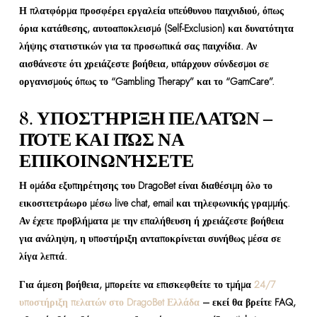
Η πλατφόρμα προσφέρει εργαλεία υπεύθυνου παιχνιδιού, όπως
όρια κατάθεσης, αυτοαποκλεισμό (Self‑Exclusion) και δυνατότητα
λήψης στατιστικών για τα προσωπικά σας παιχνίδια. Αν
αισθάνεστε ότι χρειάζεστε βοήθεια, υπάρχουν σύνδεσμοι σε
οργανισμούς όπως το “Gambling Therapy” και το “GamCare”.
8. ΥΠΟΣΤΉΡΙΞΗ ΠΕΛΑΤΏΝ –
ΠΌΤΕ ΚΑΙ ΠΏΣ ΝΑ
ΕΠΙΚΟΙΝΩΝΉΣΕΤΕ
Η ομάδα εξυπηρέτησης του DragoBet είναι διαθέσιμη όλο το
εικοσιτετράωρο μέσω live chat, email και τηλεφωνικής γραμμής.
Αν έχετε προβλήματα με την επαλήθευση ή χρειάζεστε βοήθεια
για ανάληψη, η υποστήριξη ανταποκρίνεται συνήθως μέσα σε
λίγα λεπτά.
Για άμεση βοήθεια, μπορείτε να επισκεφθείτε το τμήμα
24/7
υποστήριξη πελατών στο DragoBet Ελλάδα
– εκεί θα βρείτε FAQ,