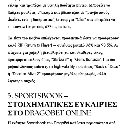
ντίλερ και τραπέζια με υψηλή ποιότητα βίντεο. Μπορείτε να
παίξετε ρουλέτα, μπακαρά και μπλακτζάκ με πραγματικούς
dealers, ενώ η διαδραστική λειτουργία “Chat” σας επιτρέπει να
επικοινωνείτε με τους άλλους παίκτες.
Τα slots του καζίνο επιλέγονται προσεκτικά ώστε να προσφέρουν
καλό RTP (Return to Player) – συνήθως μεταξύ 96% και 98,5%. Αν
ψάχνετε για χαμηλή μεταβλητότητα και σταθερές νίκες,
προτιμήστε τίτλους όπως “Starburst” ή “Gems Bonanza”. Για πιο
ριψοκίνδυνους παίκτες, τα high‑volatility slots όπως “Book of Dead”
ή “Dead or Alive 2” προσφέρουν μεγάλες πληρωμές, αλλά
λιγότερο συχνές.
5. SPORTSBOOK –
ΣΤΟΙΧΗΜΑΤΙΚΈΣ ΕΥΚΑΙΡΊΕΣ
ΣΤΟ DRAGOBET ONLINE
Η ενότητα Sportsbook του DragoBet καλύπτει περισσότερα από