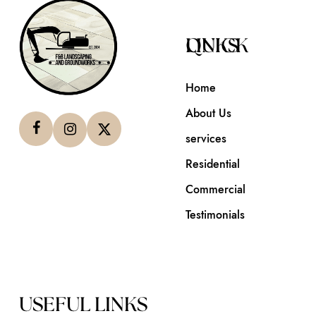
QUICK LINKS
Home
About Us
services
Residential
Commercial
Testimonials
USEFUL LINKS