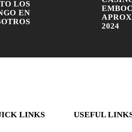
TO LOS
EMBOC
NGO EN
APROX
SOTROS
2024
ICK LINKS
USEFUL LINK