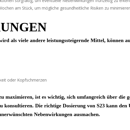
ktionen sorgfältig, um eventuelle Nebenwirkungen frühzeitig zu erken
 Wochen am Stück, um mögliche gesundheitliche Risiken zu minimieren
KUNGEN
wird als viele andere leistungssteigernde Mittel, können 
lkeit oder Kopfschmerzen
zu maximieren, ist es wichtig, sich umfangreich über die 
u konsultieren. Die richtige Dosierung von S23 kann den
d unerwünschten Nebenwirkungen ausmachen.