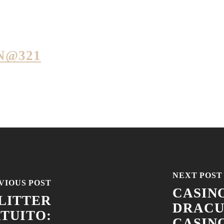
N@321
NEXT POST
VIOUS POST
CASIN
LITTER
DRACU
TUITO:
CASINO