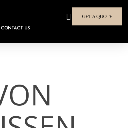
search
GET A QUOTE
CONTACT US
VON
WISSEN