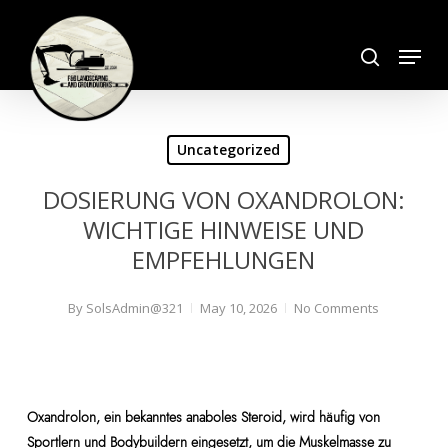
Skip
search
to
Menu
Close
main
Menu
content
Uncategorized
DOSIERUNG VON OXANDROLON:
WICHTIGE HINWEISE UND
EMPFEHLUNGEN
By
SolsAdmin@321
May 10, 2026
No Comments
Oxandrolon, ein bekanntes anaboles Steroid, wird häufig von
Sportlern und Bodybuildern eingesetzt, um die Muskelmasse zu