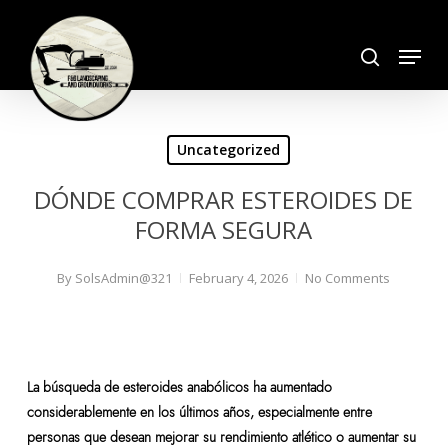
Skip
search
to
Menu
Close
main
Menu
content
Uncategorized
DÓNDE COMPRAR ESTEROIDES DE
FORMA SEGURA
By
SolsAdmin@321
February 4, 2026
No Comments
La búsqueda de esteroides anabólicos ha aumentado
considerablemente en los últimos años, especialmente entre
personas que desean mejorar su rendimiento atlético o aumentar su