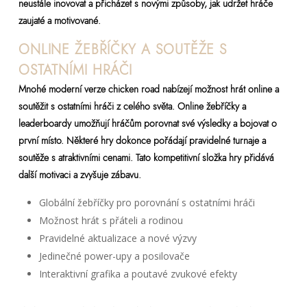
neustále inovovat a přicházet s novými způsoby, jak udržet hráče
zaujaté a motivované.
ONLINE ŽEBŘÍČKY A SOUTĚŽE S
OSTATNÍMI HRÁČI
Mnohé moderní verze chicken road nabízejí možnost hrát online a
soutěžit s ostatními hráči z celého světa. Online žebříčky a
leaderboardy umožňují hráčům porovnat své výsledky a bojovat o
první místo. Některé hry dokonce pořádají pravidelné turnaje a
soutěže s atraktivními cenami. Tato kompetitivní složka hry přidává
další motivaci a zvyšuje zábavu.
Globální žebříčky pro porovnání s ostatními hráči
Možnost hrát s přáteli a rodinou
Pravidelné aktualizace a nové výzvy
Jedinečné power-upy a posilovače
Interaktivní grafika a poutavé zvukové efekty