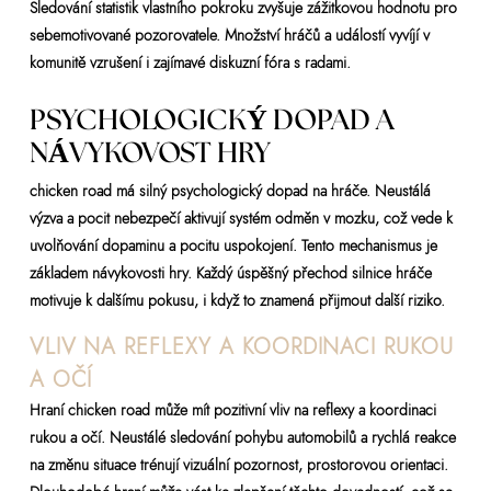
Sledování statistik vlastního pokroku zvyšuje zážitkovou hodnotu pro
sebemotivované pozorovatele. Množství hráčů a událostí vyvíjí v
komunitě vzrušení i zajímavé diskuzní fóra s radami.
PSYCHOLOGICKÝ DOPAD A
NÁVYKOVOST HRY
chicken road má silný psychologický dopad na hráče. Neustálá
výzva a pocit nebezpečí aktivují systém odměn v mozku, což vede k
uvolňování dopaminu a pocitu uspokojení. Tento mechanismus je
základem návykovosti hry. Každý úspěšný přechod silnice hráče
motivuje k dalšímu pokusu, i když to znamená přijmout další riziko.
VLIV NA REFLEXY A KOORDINACI RUKOU
A OČÍ
Hraní chicken road může mít pozitivní vliv na reflexy a koordinaci
rukou a očí. Neustálé sledování pohybu automobilů a rychlá reakce
na změnu situace trénují vizuální pozornost, prostorovou orientaci.