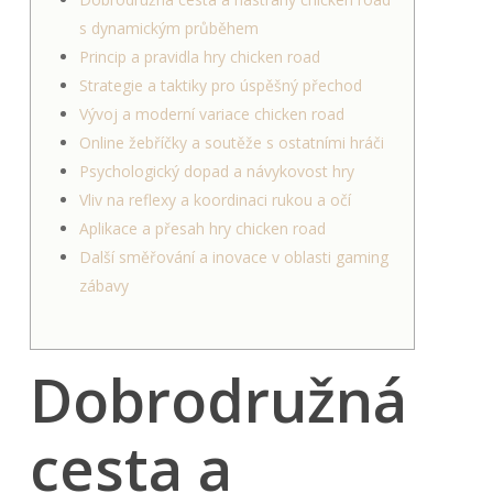
s dynamickým průběhem
Princip a pravidla hry chicken road
Strategie a taktiky pro úspěšný přechod
Vývoj a moderní variace chicken road
Online žebříčky a soutěže s ostatními hráči
Psychologický dopad a návykovost hry
Vliv na reflexy a koordinaci rukou a očí
Aplikace a přesah hry chicken road
Další směřování a inovace v oblasti gaming
zábavy
Dobrodružná
cesta a