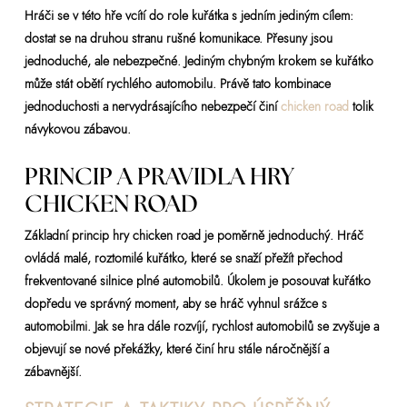
Hráči se v této hře vcítí do role kuřátka s jedním jediným cílem:
dostat se na druhou stranu rušné komunikace. Přesuny jsou
jednoduché, ale nebezpečné. Jediným chybným krokem se kuřátko
může stát obětí rychlého automobilu. Právě tato kombinace
jednoduchosti a nervydrásajícího nebezpečí činí
chicken road
tolik
návykovou zábavou.
PRINCIP A PRAVIDLA HRY
CHICKEN ROAD
Základní princip hry chicken road je poměrně jednoduchý. Hráč
ovládá malé, roztomilé kuřátko, které se snaží přežít přechod
frekventované silnice plné automobilů. Úkolem je posouvat kuřátko
dopředu ve správný moment, aby se hráč vyhnul srážce s
automobilmi. Jak se hra dále rozvíjí, rychlost automobilů se zvyšuje a
objevují se nové překážky, které činí hru stále náročnější a
zábavnější.