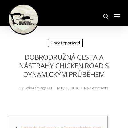
Skip
search
to
Menu
Close
main
Menu
content
Uncategorized
DOBRODRUŽNÁ CESTA A
NÁSTRAHY CHICKEN ROAD S
DYNAMICKÝM PRŮBĚHEM
By
SolsAdmin@321
May 10, 2026
No Comments
Dobrodružná cesta a nástrahy chicken road