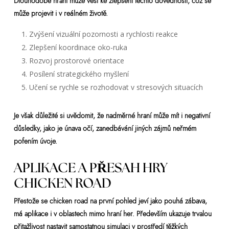
Dlouhodobé hraní může vést ke zlepšení těchto dovedností, což se
může projevit i v reálném životě.
Zvýšení vizuální pozornosti a rychlosti reakce
Zlepšení koordinace oko-ruka
Rozvoj prostorové orientace
Posílení strategického myšlení
Učení se rychle se rozhodovat v stresových situacích
Je však důležité si uvědomit, že nadměrné hraní může mít i negativní
důsledky, jako je únava očí, zanedbávání jiných zájmů neřmém
pofením úvoje.
APLIKACE A PŘESAH HRY
CHICKEN ROAD
Přestože se chicken road na první pohled jeví jako pouhá zábava,
má aplikace i v oblastech mimo hraní her. Především ukazuje trvalou
přitažlivost nastavit samostatnou simulaci v prostředí těžkých