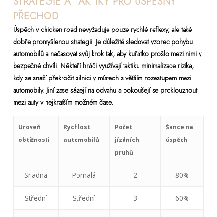
STRATEGIE A TAKTIKY PRO ÚSPĚŠNÝ
PŘECHOD
Úspěch v chicken road nevyžaduje pouze rychlé reflexy, ale také
dobře promyšlenou strategii. Je důležité sledovat vzorec pohybu
automobilů a načasovat svůj krok tak, aby kuřátko prošlo mezi nimi v
bezpečné chvíli. Někteří hráči využívají taktiku minimalizace rizika,
kdy se snaží překročit silnici v místech s větším rozestupem mezi
automobily. Jiní zase sázejí na odvahu a pokoušejí se proklouznout
mezi auty v nejkratším možném čase.
Úroveň
Rychlost
Počet
Šance na
obtížnosti
automobilů
jízdních
úspěch
pruhů
Snadná
Pomalá
2
80%
Střední
Střední
3
60%