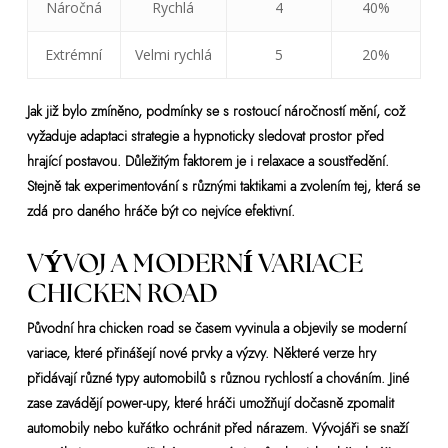
Náročná
Rychlá
4
40%
Extrémní
Velmi rychlá
5
20%
Jak již bylo zmíněno, podmínky se s rostoucí náročností mění, což
vyžaduje adaptaci strategie a hypnoticky sledovat prostor před
hrající postavou. Důležitým faktorem je i relaxace a soustředění.
Stejně tak experimentování s různými taktikami a zvolením tej, která se
zdá pro daného hráče být co nejvíce efektivní.
VÝVOJ A MODERNÍ VARIACE
CHICKEN ROAD
Původní hra chicken road se časem vyvinula a objevily se moderní
variace, které přinášejí nové prvky a výzvy. Některé verze hry
přidávají různé typy automobilů s různou rychlostí a chováním. Jiné
zase zavádějí power-upy, které hráči umožňují dočasně zpomalit
automobily nebo kuřátko ochránit před nárazem. Vývojáři se snaží