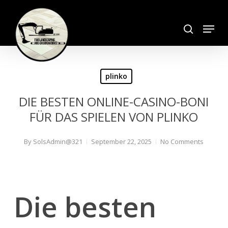
Skip
search
to
Menu
Close
main
Menu
content
plinko
DIE BESTEN ONLINE-CASINO-BONI
FÜR DAS SPIELEN VON PLINKO
By
SolsAdmin@321
September 22, 2025
No Comments
Die besten