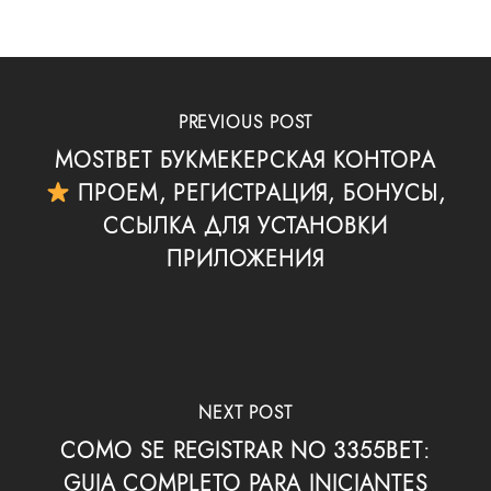
PREVIOUS POST
MOSTBET БУКМЕКЕРСКАЯ КОНТОРА
ПРОЕМ, РЕГИСТРАЦИЯ, БОНУСЫ,
ССЫЛКА ДЛЯ УСТАНОВКИ
ПРИЛОЖЕНИЯ
NEXT POST
COMO SE REGISTRAR NO 3355BET:
GUIA COMPLETO PARA INICIANTES