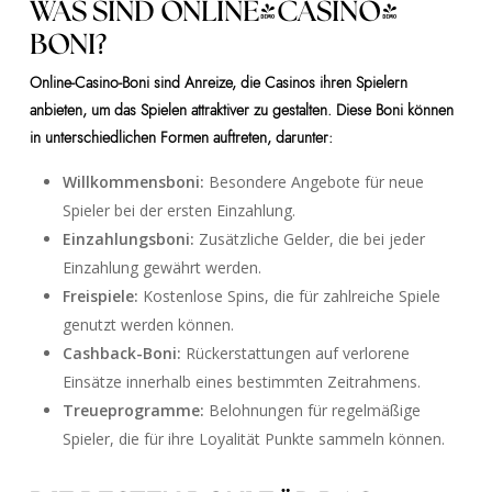
WAS SIND ONLINE-CASINO-
BONI?
Online-Casino-Boni sind Anreize, die Casinos ihren Spielern
anbieten, um das Spielen attraktiver zu gestalten. Diese Boni können
in unterschiedlichen Formen auftreten, darunter:
Willkommensboni:
Besondere Angebote für neue
Spieler bei der ersten Einzahlung.
Einzahlungsboni:
Zusätzliche Gelder, die bei jeder
Einzahlung gewährt werden.
Freispiele:
Kostenlose Spins, die für zahlreiche Spiele
genutzt werden können.
Cashback-Boni:
Rückerstattungen auf verlorene
Einsätze innerhalb eines bestimmten Zeitrahmens.
Treueprogramme:
Belohnungen für regelmäßige
Spieler, die für ihre Loyalität Punkte sammeln können.