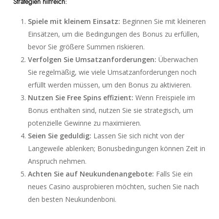
Strategien hilfreich:
Spiele mit kleinem Einsatz:
Beginnen Sie mit kleineren
Einsätzen, um die Bedingungen des Bonus zu erfüllen,
bevor Sie größere Summen riskieren.
Verfolgen Sie Umsatzanforderungen:
Überwachen
Sie regelmäßig, wie viele Umsatzanforderungen noch
erfüllt werden müssen, um den Bonus zu aktivieren.
Nutzen Sie Free Spins effizient:
Wenn Freispiele im
Bonus enthalten sind, nutzen Sie sie strategisch, um
potenzielle Gewinne zu maximieren.
Seien Sie geduldig:
Lassen Sie sich nicht von der
Langeweile ablenken; Bonusbedingungen können Zeit in
Anspruch nehmen.
Achten Sie auf Neukundenangebote:
Falls Sie ein
neues Casino ausprobieren möchten, suchen Sie nach
den besten Neukundenboni.