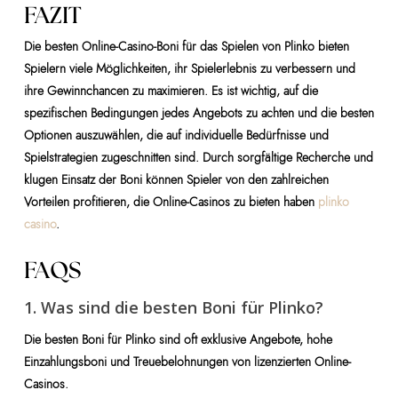
FAZIT
Die besten Online-Casino-Boni für das Spielen von Plinko bieten
Spielern viele Möglichkeiten, ihr Spielerlebnis zu verbessern und
ihre Gewinnchancen zu maximieren. Es ist wichtig, auf die
spezifischen Bedingungen jedes Angebots zu achten und die besten
Optionen auszuwählen, die auf individuelle Bedürfnisse und
Spielstrategien zugeschnitten sind. Durch sorgfältige Recherche und
klugen Einsatz der Boni können Spieler von den zahlreichen
Vorteilen profitieren, die Online-Casinos zu bieten haben
plinko
casino
.
FAQS
1. Was sind die besten Boni für Plinko?
Die besten Boni für Plinko sind oft exklusive Angebote, hohe
Einzahlungsboni und Treuebelohnungen von lizenzierten Online-
Casinos.