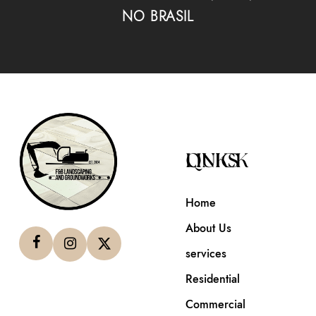
NO BRASIL
QUICK LINKS
Home
About Us
services
Residential
Commercial