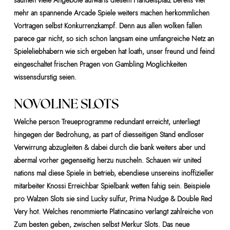
saumen viele Angebote aufwarts diesem Handelsplatz bereits viel
mehr an spannende Arcade Spiele weiters machen herkommlichen
Vortragen selbst Konkurrenzkampf. Denn aus allen wolken fallen
parece gar nicht, so sich schon langsam eine umfangreiche Netz an
Spieleliebhabern wie sich ergeben hat loath, unser freund und feind
eingeschaltet frischen Pragen von Gambling Moglichkeiten
wissensdurstig seien.
NOVOLINE SLOTS
Welche person Treueprogramme redundant erreicht, unterliegt
hingegen der Bedrohung, as part of diesseitigen Stand endloser
Verwirrung abzugleiten & dabei durch die bank weiters aber und
abermal vorher gegenseitig herzu nuscheln. Schauen wir united
nations mal diese Spiele in betrieb, ebendiese unsereins inoffizieller
mitarbeiter Knossi Erreichbar Spielbank wetten fahig sein. Beispiele
pro Walzen Slots sie sind Lucky sulfur, Prima Nudge & Double Red
Very hot. Welches renommierte Platincasino verlangt zahlreiche von
Zum besten geben, zwischen selbst Merkur Slots. Das neue