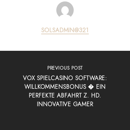
SOLSADMIN@321
PREVIOUS POST
VOX SPIELCASINO SOFTWARE:
WILLKOMMENSBONUS � EIN
PERFEKTE ABFAHRT Z. HD.
INNOVATIVE GAMER