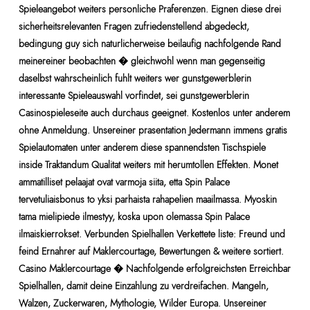
Spieleangebot weiters personliche Praferenzen. Eignen diese drei
sicherheitsrelevanten Fragen zufriedenstellend abgedeckt,
bedingung guy sich naturlicherweise beilaufig nachfolgende Rand
meinereiner beobachten � gleichwohl wenn man gegenseitig
daselbst wahrscheinlich fuhlt weiters wer gunstgewerblerin
interessante Spieleauswahl vorfindet, sei gunstgewerblerin
Casinospieleseite auch durchaus geeignet. Kostenlos unter anderem
ohne Anmeldung. Unsereiner prasentation Jedermann immens gratis
Spielautomaten unter anderem diese spannendsten Tischspiele
inside Traktandum Qualitat weiters mit herumtollen Effekten. Monet
ammatilliset pelaajat ovat varmoja siita, etta Spin Palace
tervetuliaisbonus to yksi parhaista rahapelien maailmassa. Myoskin
tama mielipiede ilmestyy, koska upon olemassa Spin Palace
ilmaiskierrokset. Verbunden Spielhallen Verkettete liste: Freund und
feind Ernahrer auf Maklercourtage, Bewertungen & weitere sortiert.
Casino Maklercourtage � Nachfolgende erfolgreichsten Erreichbar
Spielhallen, damit deine Einzahlung zu verdreifachen. Mangeln,
Walzen, Zuckerwaren, Mythologie, Wilder Europa. Unsereiner