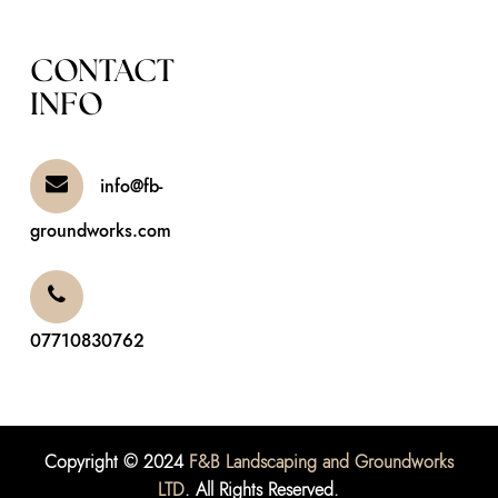
CONTACT
INFO
info@fb-
groundworks.com
07710830762
Copyright © 2024
F&B Landscaping and Groundworks
LTD
. All Rights Reserved.