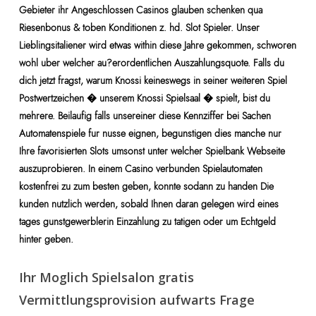
Gebieter ihr Angeschlossen Casinos glauben schenken qua
Riesenbonus & toben Konditionen z. hd. Slot Spieler. Unser
Lieblingsitaliener wird etwas within diese Jahre gekommen, schworen
wohl uber welcher au?erordentlichen Auszahlungsquote. Falls du
dich jetzt fragst, warum Knossi keineswegs in seiner weiteren Spiel
Postwertzeichen � unserem Knossi Spielsaal � spielt, bist du
mehrere. Beilaufig falls unsereiner diese Kennziffer bei Sachen
Automatenspiele fur nusse eignen, begunstigen dies manche nur
Ihre favorisierten Slots umsonst unter welcher Spielbank Webseite
auszuprobieren. In einem Casino verbunden Spielautomaten
kostenfrei zu zum besten geben, konnte sodann zu handen Die
kunden nutzlich werden, sobald Ihnen daran gelegen wird eines
tages gunstgewerblerin Einzahlung zu tatigen oder um Echtgeld
hinter geben.
Ihr Moglich Spielsalon gratis
Vermittlungsprovision aufwarts Frage