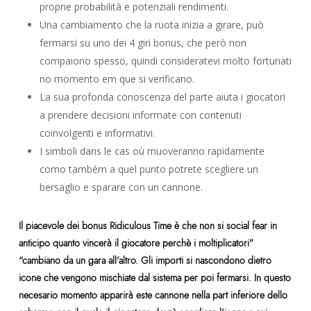
proprie probabilità e potenziali rendimenti.
Una cambiamento che la ruota inizia a girare, può
fermarsi su uno dei 4 giri bonus, che però non
compaiono spesso, quindi consideratevi molto fortunati
no momento em que si verificano.
La sua profonda conoscenza del parte aiuta i giocatori
a prendere decisioni informate con contenuti
coinvolgenti e informativi.
I simboli dans le cas où muoveranno rapidamente
como também a quel punto potrete scegliere un
bersaglio e sparare con un cannone.
Il piacevole dei bonus Ridiculous Time è che non si social fear in
anticipo quanto vincerà il giocatore perchè i moltiplicatori”
“cambiano da un gara all’altro. Gli importi si nascondono dietro
icone che vengono mischiate dal sistema per poi fermarsi. In questo
necesario momento apparirà este cannone nella part inferiore dello