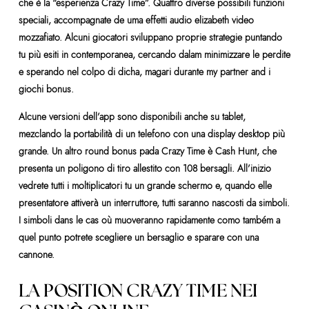
che è la “esperienza Crazy Time”. Quattro diverse possibili funzioni
speciali, accompagnate de uma effetti audio elizabeth video
mozzafiato. Alcuni giocatori sviluppano proprie strategie puntando
tu più esiti in contemporanea, cercando dalam minimizzare le perdite
e sperando nel colpo di dicha, magari durante my partner and i
giochi bonus.
Alcune versioni dell’app sono disponibili anche su tablet,
mezclando la portabilità di un telefono con una display desktop più
grande. Un altro round bonus pada Crazy Time è Cash Hunt, che
presenta un poligono di tiro allestito con 108 bersagli. All’inizio
vedrete tutti i moltiplicatori tu un grande schermo e, quando elle
presentatore attiverà un interruttore, tutti saranno nascosti da simboli.
I simboli dans le cas où muoveranno rapidamente como também a
quel punto potrete scegliere un bersaglio e sparare con una
cannone.
LA POSITION CRAZY TIME NEI