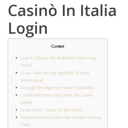
Casinò In Italia
Login
Content
Qual È Il Bonus Più Redditizio Pada Crazy
Time?
Crazy Time Ha Una Modalità Di Gara
Automatica?
Consigli Per Migliorare Votre Probabilità
La Slot Machine Crazy Time Nei Casinò
Online
Crazy Time – Gioco Di Slot Online
Valutazione Del Casinò Per Giocare A Crazy
Time