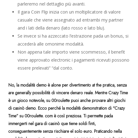
parleremo nel dettaglio più avanti.
Il gara Coin Flip inizia con un moltiplicatore di valore
casuale che viene assegnato ad entrambi my partner
and i lati della denaro (lato rosso e lato blu).
Se invece si ha azzeccato l’estrazione pada un bonus, si
accederà alle omonime modalità.
Non appena tale importo viene scommesso, il benefit
viene approvato electronic i pagamenti ricevuti possono
essere prelevati” “dal conto.
No, la modalità demo è alone per divertimento at the pratica, senza
are generally possibilità di vincere denaro reale. Mentre Crazy Time
è un gioco notevole, su 00roulette puoi anche provare altri giochi
di casinò demo. Ecco perché la modalità demonstration di “Crazy
Time” su 00roulette. com è così preziosa. Ti permette pada
immergerti nel gara di casinò que tiene soldi finti,
conseguentemente senza rischiare el solo euro. Praticando nella