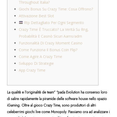
Throughout Italia?
Giochi Bonus Su Crazy Time: Cosa Offrono?
Attivazione Best Slot
Rtp Dettagliato Per Ogni Segmento
Crazy Time È Truccato? La Verità Su Rng,
Probabilità E Casinò Sicuri Aams/adm
Funzionalità Di Crazy Moment Casino
Come Funziona Il Bonus Coin Flip?
Come Agire A Crazy Time
Sviluppo Di Strategie
App Crazy Time
La qualità e l’originalità de team” “pada Evolution ha consenso loro
di salire rapidamente la piramide delle software house nello spazio
iGaming. Oltre al gioco Crazy Time, sono produttori di altri
celeberrimi giochi live come Monopoly. Passiamo ora ad analizzare i