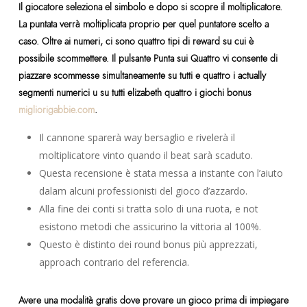
Il giocatore seleziona el simbolo e dopo si scopre il moltiplicatore.
La puntata verrà moltiplicata proprio per quel puntatore scelto a
caso. Oltre ai numeri, ci sono quattro tipi di reward su cui è
possibile scommettere. Il pulsante Punta sui Quattro vi consente di
piazzare scommesse simultaneamente su tutti e quattro i actually
segmenti numerici u su tutti elizabeth quattro i giochi bonus
migliorigabbie.com
.
Il cannone sparerà way bersaglio e rivelerà il
moltiplicatore vinto quando il beat sarà scaduto.
Questa recensione è stata messa a instante con l’aiuto
dalam alcuni professionisti del gioco d’azzardo.
Alla fine dei conti si tratta solo di una ruota, e not
esistono metodi che assicurino la vittoria al 100%.
Questo è distinto dei round bonus più apprezzati,
approach contrario del referencia.
Avere una modalità gratis dove provare un gioco prima di impiegare