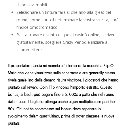
dispositivi mobili.
Selezionare un tintura farà sì che fino alla great del
round, some sort of determinare la vostra vincita, sarà
l’indice omocromatico.
Basta trovare distinto di questi casinò online, iscriversi
gratuitamente, scegliere Crazy Period e iniziare a
scommettere.
Il presentatore lancia mi moneta all’interno della macchina Flip-O-
Matic che viene visualizzata sulla schermata e are generally stessa
rivela quale lato della denaro risulta vincitore. I giocatori che hanno
puntato sul reward Coin Flip vincono l’importo estratto. Questo
bonus, si badi, può pagare fino a 5. 000x a patto che nel round
dalam base il biglietto ottenga anche algun moltiplicatore pari the
50x. Chi not ha scommesso sul bonus deve aspettare lo
svolgimento dalam quest’ultimo, prima di poter piazzare la nuova
puntata.