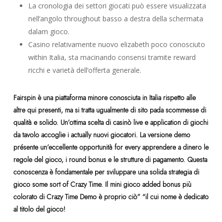
La cronologia dei settori giocati può essere visualizzata
nell’angolo throughout basso a destra della schermata
dalam gioco.
Casino relativamente nuovo elizabeth poco conosciuto
within Italia, sta macinando consensi tramite reward
ricchi e varietà dell’offerta generale.
Fairspin è una piattaforma minore conosciuta in Italia rispetto alle
altre qui presenti, ma si tratta ugualmente di sito pada scommesse di
qualità e solido. Un’ottima scelta di casinò live e application di giochi
da tavolo accoglie i actually nuovi giocatori. La versione demo
présente un’eccellente opportunità for every apprendere a dinero le
regole del gioco, i round bonus e le strutture di pagamento. Questa
conoscenza è fondamentale per sviluppare una solida strategia di
gioco some sort of Crazy Time. Il mini gioco added bonus più
colorato di Crazy Time Demo è proprio ciò” “il cui nome è dedicato
al titolo del gioco!