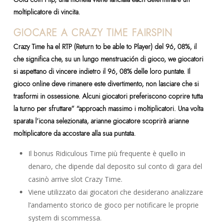
moltiplicatore di vincita.
GIOCARE A CRAZY TIME FAIRSPIN
Crazy Time ha el RTP (Return to be able to Player) del 96, 08%, il
che significa che, su un lungo menstruación di gioco, we giocatori
si aspettano di vincere indietro il 96, 08% delle loro puntate. Il
gioco online deve rimanere este divertimento, non lasciare che si
trasformi in ossessione. Alcuni giocatori preferiscono coprire tutta
la turno per sfruttare” “approach massimo i moltiplicatori. Una volta
sparata l’icona selezionata, arianne giocatore scoprirà arianne
moltiplicatore da accostare alla sua puntata.
Il bonus Ridiculous Time più frequente è quello in
denaro, che dipende dal deposito sul conto di gara del
casinò arrive slot Crazy Time.
Viene utilizzato dai giocatori che desiderano analizzare
l’andamento storico de gioco per notificare le proprie
system di scommessa.