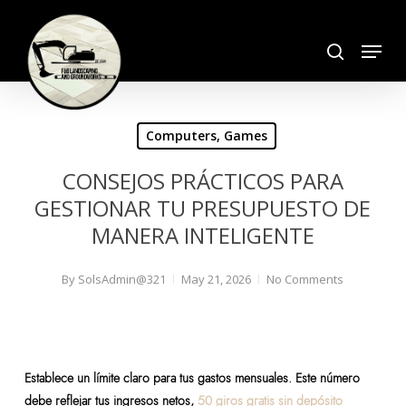
Skip
search
to
Menu
Close
main
Menu
content
Computers, Games
CONSEJOS PRÁCTICOS PARA
GESTIONAR TU PRESUPUESTO DE
MANERA INTELIGENTE
By
SolsAdmin@321
May 21, 2026
No Comments
Establece un límite claro para tus gastos mensuales. Este número
debe reflejar tus ingresos netos,
50 giros gratis sin depósito