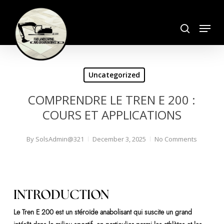
Skip
search
to
Menu
Close
main
Menu
content
Uncategorized
COMPRENDRE LE TREN E 200 :
COURS ET APPLICATIONS
By
SolsAdmin@321
December 3, 2025
No Comments
INTRODUCTION
Le Tren E 200 est un stéroïde anabolisant qui suscite un grand