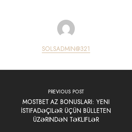
SOLSADMIN@321
PREVIOUS POST
MOSTBET AZ BONUSLARI: YENI
İSTIFADƏÇILƏR ÜÇÜN BÜLLETEN
ÜZƏRINDƏN TƏKLIFLƏR