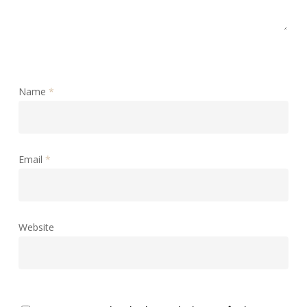
Name
*
Email
*
Website