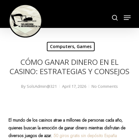
Skip
search
to
Menu
Close
main
Menu
content
Computers, Games
CÓMO GANAR DINERO EN EL
CASINO: ESTRATEGIAS Y CONSEJOS
By
SolsAdmin@321
April 17, 2026
No Comments
El mundo de los casinos atrae a millones de personas cada año,
quienes buscan la emoción de ganar dinero mientras disfrutan de
diversos juegos de azar.
50 giros gratis sin depósito España