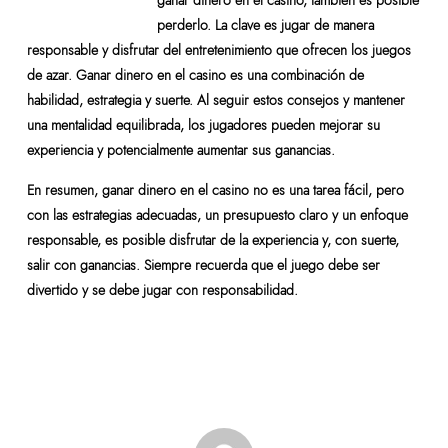
ganar dinero en el casino, también es posible
perderlo. La clave es jugar de manera
responsable y disfrutar del entretenimiento que ofrecen los juegos
de azar. Ganar dinero en el casino es una combinación de
habilidad, estrategia y suerte. Al seguir estos consejos y mantener
una mentalidad equilibrada, los jugadores pueden mejorar su
experiencia y potencialmente aumentar sus ganancias.
En resumen, ganar dinero en el casino no es una tarea fácil, pero
con las estrategias adecuadas, un presupuesto claro y un enfoque
responsable, es posible disfrutar de la experiencia y, con suerte,
salir con ganancias. Siempre recuerda que el juego debe ser
divertido y se debe jugar con responsabilidad.