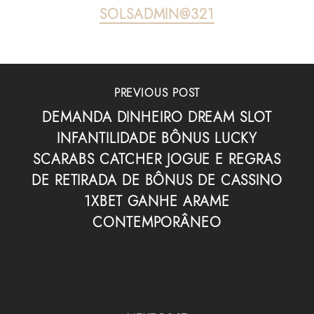
SOLSADMIN@321
PREVIOUS POST
DEMANDA DINHEIRO DREAM SLOT
INFANTILIDADE BÔNUS LUCKY
SCARABS CATCHER JOGUE E REGRAS
DE RETIRADA DE BÔNUS DE CASSINO
1XBET GANHE ARAME
CONTEMPORÂNEO