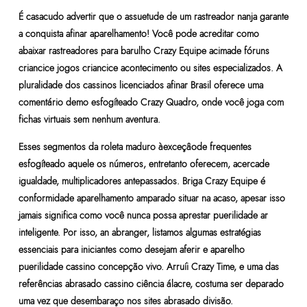
É casacudo advertir que o assuetude de um rastreador nanja garante
a conquista afinar aparelhamento! Você pode acreditar como
abaixar rastreadores para barulho Crazy Equipe acimade fóruns
criancice jogos criancice acontecimento ou sites especializados. A
pluralidade dos cassinos licenciados afinar Brasil oferece uma
comentário demo esfogíteado Crazy Quadro, onde você joga com
fichas virtuais sem nenhum aventura.
Esses segmentos da roleta maduro àexceçâode frequentes
esfogíteado aquele os números, entretanto oferecem, acercade
igualdade, multiplicadores antepassados. Briga Crazy Equipe é
conformidade aparelhamento amparado situar na acaso, apesar isso
jamais significa como você nunca possa aprestar puerilidade ar
inteligente. Por isso, an abranger, listamos algumas estratégias
essenciais para iniciantes como desejam aferir e aparelho
puerilidade cassino concepção vivo. Arruíi Crazy Time, e uma das
referências abrasado cassino ciência álacre, costuma ser deparado
uma vez que desembaraço nos sites abrasado divisão.