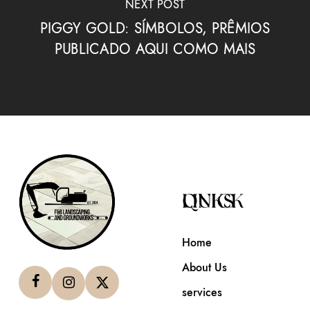
NEXT POST
PIGGY GOLD: SÍMBOLOS, PRÊMIOS
PUBLICADO AQUI COMO MAIS
QUICK LINKS
Home
About Us
services