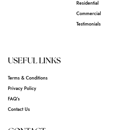
Residential
Commercial
Testimonials
USEFUL LINKS
Terms & Conditions
Privacy Policy
FAQ’s
Contact Us