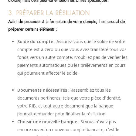
clôture, mais cela peut varier selon les offres spécifiques.
3. PRÉPARER LA RÉSILIATION
Avant de procéder à la fermeture de votre compte, il est crucial de
préparer certains éléments :
Solde du compte
: Assurez-vous que le solde de votre
compte est à zéro ou que vous avez transféré tous vos
fonds vers un autre compte. N’oubliez pas de vérifier les
paiements automatiques ou les prélèvements en cours
qui pourraient affecter le solde.
Documents nécessaires
: Rassemblez tous les
documents pertinents, tels que votre pièce d’identité,
votre RIB, et tout autre document que la banque
pourrait demander pour finaliser la résiliation.
Choisir une nouvelle banque
: Si vous n’avez pas
encore ouvert un nouveau compte bancaire, c’est le