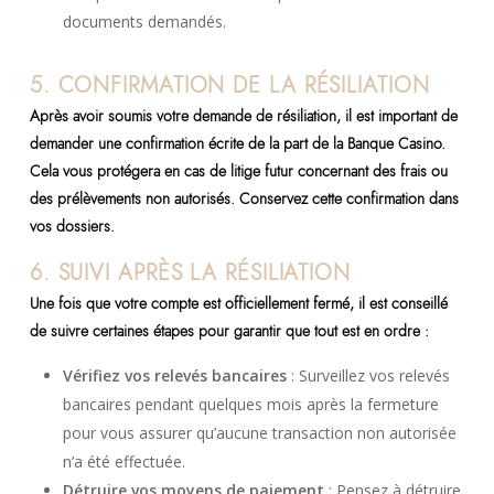
documents demandés.
5. CONFIRMATION DE LA RÉSILIATION
Après avoir soumis votre demande de résiliation, il est important de
demander une confirmation écrite de la part de la Banque Casino.
Cela vous protégera en cas de litige futur concernant des frais ou
des prélèvements non autorisés. Conservez cette confirmation dans
vos dossiers.
6. SUIVI APRÈS LA RÉSILIATION
Une fois que votre compte est officiellement fermé, il est conseillé
de suivre certaines étapes pour garantir que tout est en ordre :
Vérifiez vos relevés bancaires
: Surveillez vos relevés
bancaires pendant quelques mois après la fermeture
pour vous assurer qu’aucune transaction non autorisée
n’a été effectuée.
Détruire vos moyens de paiement
: Pensez à détruire