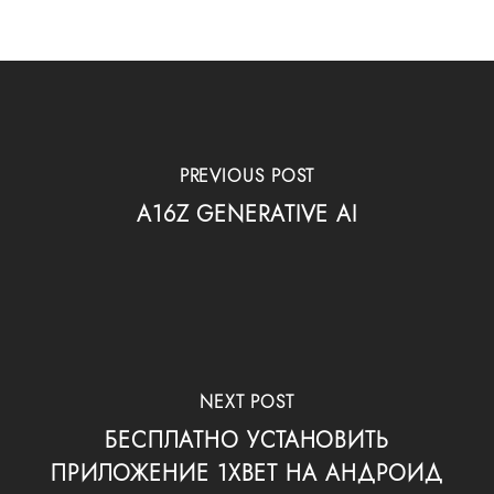
PREVIOUS POST
A16Z GENERATIVE AI
NEXT POST
БЕСПЛАТНО УСТАНОВИТЬ
ПРИЛОЖЕНИЕ 1XBET НА АНДРОИД