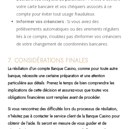
votre carte bancaire et vos chéquiers associés à ce
compte pour éviter tout usage frauduleux.
Informer vos créanciers
: Si vous aviez des
prélèvements automatiques ou des virements réguliers
liés à ce compte, n’oubliez pas d’informer vos créanciers
de votre changement de coordonnées bancaires.
7. CONSIDÉRATIONS FINALES
La résiliation d’un compte Banque Casino, comme pour toute autre
banque, nécessite une certaine préparation et une attention
particulière aux détails. Prenez le temps de bien comprendre les
implications de cette décision et assurez-vous que toutes vos
obligations financières sont remplies avant de procéder.
Si vous rencontrez des difficultés lors du processus de résiliation,
n’hésitez pas à contacter le service client de la Banque Casino pour
obtenir de l’aide. Ils seront en mesure de vous guider et de