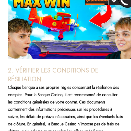
2. VÉRIFIER LES CONDITIONS DE
RÉSILIATION
Chaque banque a ses propres règles concernant la résiliation des
comptes. Pour la Banque Casino, il est recommandé de consulter
les conditions générales de votre contrat. Ces documents
contiennent des informations précieuses sur les procédures à
suivre, les délais de préavis nécessaires, ainsi que les éventuels frais
de clôture. En général, la Banque Casino n’impose pas de frais de