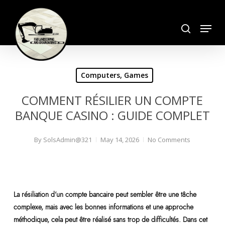
Skip
search
to
Menu
Close
main
Menu
content
Computers, Games
COMMENT RÉSILIER UN COMPTE
BANQUE CASINO : GUIDE COMPLET
By
SolsAdmin@321
May 14, 2026
No Comments
La résiliation d’un compte bancaire peut sembler être une tâche
complexe, mais avec les bonnes informations et une approche
méthodique, cela peut être réalisé sans trop de difficultés. Dans cet