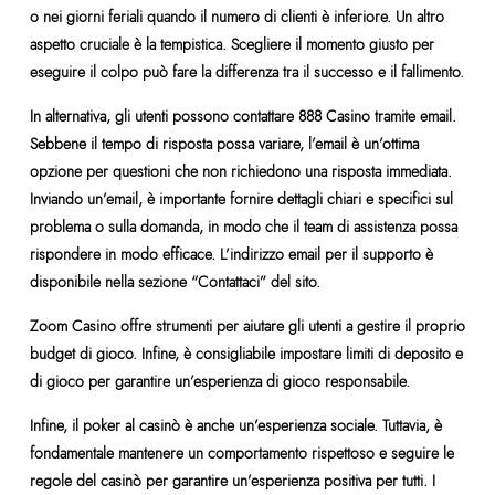
o nei giorni feriali quando il numero di clienti è inferiore. Un altro
aspetto cruciale è la tempistica. Scegliere il momento giusto per
eseguire il colpo può fare la differenza tra il successo e il fallimento.
In alternativa, gli utenti possono contattare 888 Casino tramite email.
Sebbene il tempo di risposta possa variare, l’email è un’ottima
opzione per questioni che non richiedono una risposta immediata.
Inviando un’email, è importante fornire dettagli chiari e specifici sul
problema o sulla domanda, in modo che il team di assistenza possa
rispondere in modo efficace. L’indirizzo email per il supporto è
disponibile nella sezione “Contattaci” del sito.
Zoom Casino offre strumenti per aiutare gli utenti a gestire il proprio
budget di gioco. Infine, è consigliabile impostare limiti di deposito e
di gioco per garantire un’esperienza di gioco responsabile.
Infine, il poker al casinò è anche un’esperienza sociale. Tuttavia, è
fondamentale mantenere un comportamento rispettoso e seguire le
regole del casinò per garantire un’esperienza positiva per tutti. I