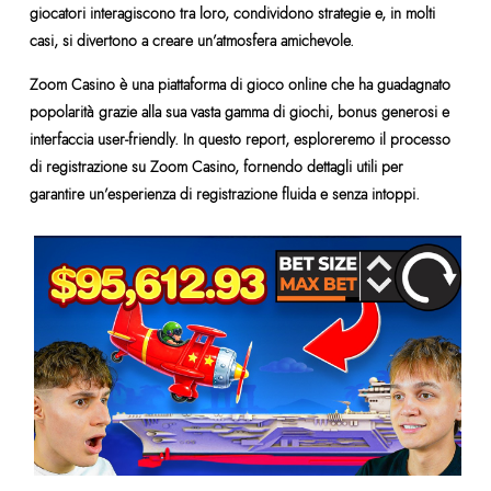
giocatori interagiscono tra loro, condividono strategie e, in molti
casi, si divertono a creare un’atmosfera amichevole.
Zoom Casino è una piattaforma di gioco online che ha guadagnato
popolarità grazie alla sua vasta gamma di giochi, bonus generosi e
interfaccia user-friendly. In questo report, esploreremo il processo
di registrazione su Zoom Casino, fornendo dettagli utili per
garantire un’esperienza di registrazione fluida e senza intoppi.