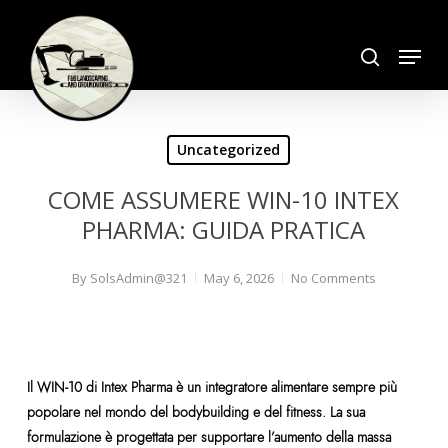
Skip
search
to
Menu
Close
main
Menu
content
Uncategorized
COME ASSUMERE WIN-10 INTEX
PHARMA: GUIDA PRATICA
By
SolsAdmin@321
May 6, 2026
No Comments
Il WIN-10 di Intex Pharma è un integratore alimentare sempre più
popolare nel mondo del bodybuilding e del fitness. La sua
formulazione è progettata per supportare l’aumento della massa