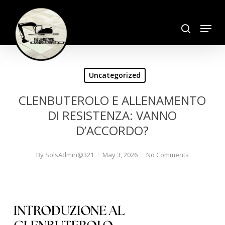
Skip
search
to
Menu
Close
main
Menu
content
Uncategorized
CLENBUTEROLO E ALLENAMENTO
DI RESISTENZA: VANNO
D’ACCORDO?
By
SolsAdmin@321
May 3, 2026
No Comments
INTRODUZIONE AL