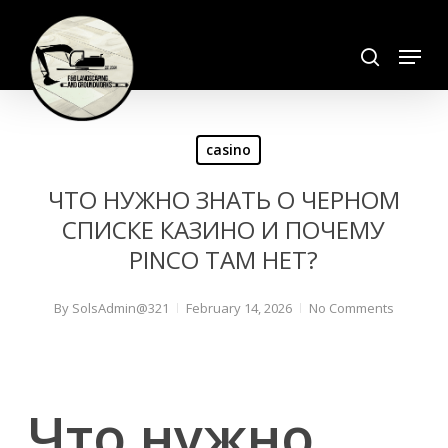
Skip
search
to
Menu
Close
main
Menu
content
casino
ЧТО НУЖНО ЗНАТЬ О ЧЕРНОМ
СПИСКЕ КАЗИНО И ПОЧЕМУ
PINCO ТАМ НЕТ?
By
SolsAdmin@321
February 14, 2026
No Comments
Что нужно