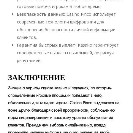
готовые помочь игрокам в любое время.
Безопасность данных:
Casino Pinco использует
современные технологии шифрования для
обеспечения безопасности личной информации
клиентов.
Гарантия быстрых выплат:
Казино гарантирует
своевременные выплаты выигрышей, не рискуя
репутацией.
ЗАКЛЮЧЕНИЕ
Знание о черном списке казино и причинах, по которым
определенные игровые площадки попадают в него,
обязательно для каждого игрока. Casino Pinco выделяется на
фоне других благодаря своей прозрачности, соблюдению
норм лицензирования и высокому уровню обслуживания
клиентов. Прежде чем выбрать онлайн-казино, всегда
проверяйте наличие информации о его репутации, чтобы