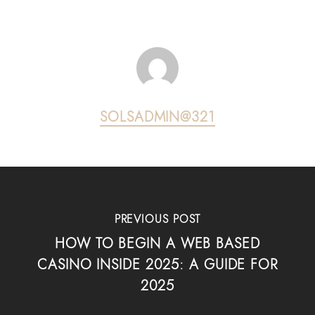
SOLSADMIN@321
PREVIOUS POST
HOW TO BEGIN A WEB BASED
CASINO INSIDE 2025: A GUIDE FOR
2025