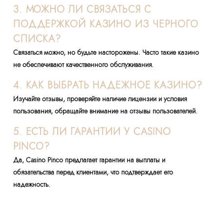
3. МОЖНО ЛИ СВЯЗАТЬСЯ С
ПОДДЕРЖКОЙ КАЗИНО ИЗ ЧЕРНОГО
СПИСКА?
Связаться можно, но будьте насторожены. Часто такие казино
не обеспечивают качественного обслуживания.
4. КАК ВЫБРАТЬ НАДЕЖНОЕ КАЗИНО?
Изучайте отзывы, проверяйте наличие лицензии и условия
пользования, обращайте внимание на отзывы пользователей.
5. ЕСТЬ ЛИ ГАРАНТИИ У CASINO
PINCO?
Да, Casino Pinco предлагает гарантии на выплаты и
обязательства перед клиентами, что подтверждает его
надежность.