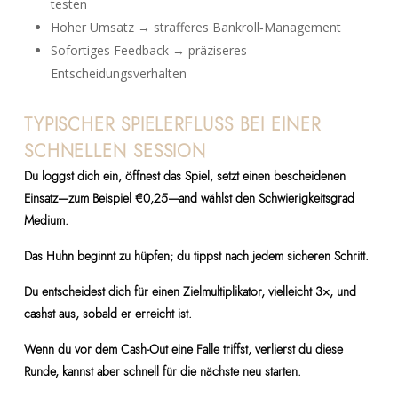
testen
Hoher Umsatz → strafferes Bankroll‑Management
Sofortiges Feedback → präziseres
Entscheidungsverhalten
TYPISCHER SPIELERFLUSS BEI EINER
SCHNELLEN SESSION
Du loggst dich ein, öffnest das Spiel, setzt einen bescheidenen
Einsatz—zum Beispiel €0,25—and wählst den Schwierigkeitsgrad
Medium.
Das Huhn beginnt zu hüpfen; du tippst nach jedem sicheren Schritt.
Du entscheidest dich für einen Zielmultiplikator, vielleicht 3×, und
cashst aus, sobald er erreicht ist.
Wenn du vor dem Cash‑Out eine Falle triffst, verlierst du diese
Runde, kannst aber schnell für die nächste neu starten.