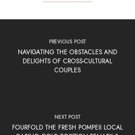
PREVIOUS POST
NAVIGATING THE OBSTACLES AND
DELIGHTS OF CROSS-CULTURAL
COUPLES
NEXT POST
FOURFOLD THE FRESH POMPEII LOCAL