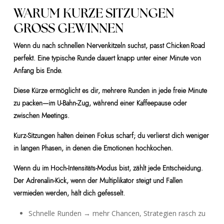
WARUM KURZE SITZUNGEN
GROSS GEWINNEN
Wenn du nach schnellen Nervenkitzeln suchst, passt Chicken Road
perfekt. Eine typische Runde dauert knapp unter einer Minute von
Anfang bis Ende.
Diese Kürze ermöglicht es dir, mehrere Runden in jede freie Minute
zu packen—im U-Bahn‑Zug, während einer Kaffeepause oder
zwischen Meetings.
Kurz‑Sitzungen halten deinen Fokus scharf; du verlierst dich weniger
in langen Phasen, in denen die Emotionen hochkochen.
Wenn du im Hoch‑Intensitäts‑Modus bist, zählt jede Entscheidung.
Der Adrenalin‑Kick, wenn der Multiplikator steigt und Fallen
vermieden werden, hält dich gefesselt.
Schnelle Runden → mehr Chancen, Strategien rasch zu