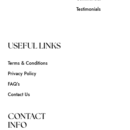
Testimonials
USEFUL LINKS
Terms & Conditions
Privacy Policy
FAQ’s
Contact Us
CONTACT
INFO