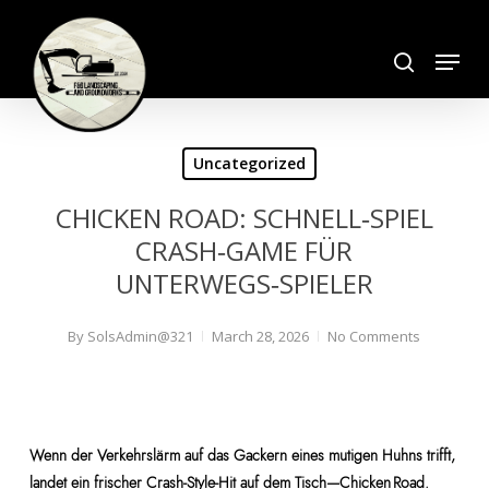
Skip
search
to
Menu
Close
main
Menu
content
Uncategorized
CHICKEN ROAD: SCHNELL‑SPIEL
CRASH‑GAME FÜR
UNTERWEGS‑SPIELER
By
SolsAdmin@321
March 28, 2026
No Comments
Wenn der Verkehrslärm auf das Gackern eines mutigen Huhns trifft,
landet ein frischer Crash‑Style‑Hit auf dem Tisch—Chicken Road.