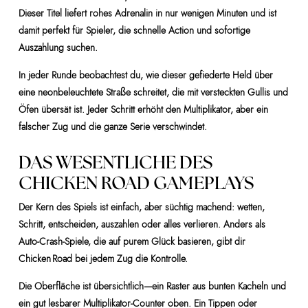
Dieser Titel liefert rohes Adrenalin in nur wenigen Minuten und ist
damit perfekt für Spieler, die schnelle Action und sofortige
Auszahlung suchen.
In jeder Runde beobachtest du, wie dieser gefiederte Held über
eine neonbeleuchtete Straße schreitet, die mit versteckten Gullis und
Öfen übersät ist. Jeder Schritt erhöht den Multiplikator, aber ein
falscher Zug und die ganze Serie verschwindet.
DAS WESENTLICHE DES
CHICKEN ROAD GAMEPLAYS
Der Kern des Spiels ist einfach, aber süchtig machend: wetten,
Schritt, entscheiden, auszahlen oder alles verlieren. Anders als
Auto‑Crash‑Spiele, die auf purem Glück basieren, gibt dir
Chicken Road bei jedem Zug die Kontrolle.
Die Oberfläche ist übersichtlich—ein Raster aus bunten Kacheln und
ein gut lesbarer Multiplikator‑Counter oben. Ein Tippen oder