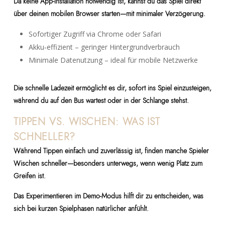
Da keine App‑Installation notwendig ist, kannst du das Spiel direkt
über deinen mobilen Browser starten—mit minimaler Verzögerung.
Sofortiger Zugriff via Chrome oder Safari
Akku‑effizient – geringer Hintergrundverbrauch
Minimale Datenutzung – ideal für mobile Netzwerke
Die schnelle Ladezeit ermöglicht es dir, sofort ins Spiel einzusteigen,
während du auf den Bus wartest oder in der Schlange stehst.
TIPPEN VS. WISCHEN: WAS IST
SCHNELLER?
Während Tippen einfach und zuverlässig ist, finden manche Spieler
Wischen schneller—besonders unterwegs, wenn wenig Platz zum
Greifen ist.
Das Experimentieren im Demo‑Modus hilft dir zu entscheiden, was
sich bei kurzen Spielphasen natürlicher anfühlt.