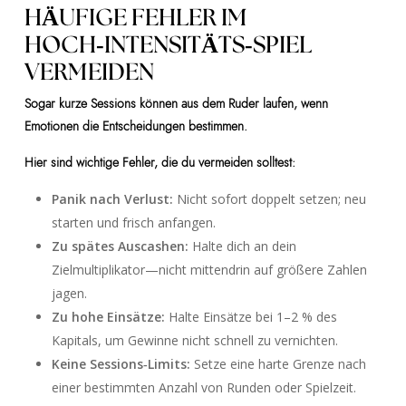
HÄUFIGE FEHLER IM
HOCH‑INTENSITÄTS‑SPIEL
VERMEIDEN
Sogar kurze Sessions können aus dem Ruder laufen, wenn
Emotionen die Entscheidungen bestimmen.
Hier sind wichtige Fehler, die du vermeiden solltest:
Panik nach Verlust:
Nicht sofort doppelt setzen; neu
starten und frisch anfangen.
Zu spätes Auscashen:
Halte dich an dein
Zielmultiplikator—nicht mittendrin auf größere Zahlen
jagen.
Zu hohe Einsätze:
Halte Einsätze bei 1–2 % des
Kapitals, um Gewinne nicht schnell zu vernichten.
Keine Sessions‑Limits:
Setze eine harte Grenze nach
einer bestimmten Anzahl von Runden oder Spielzeit.