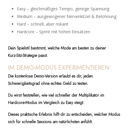
Easy – gleichmäßiges Tempo, geringe Spannung
Medium – ausgewogener Nervenkitzel & Belohnung
Hard – schnell, aber riskant
Hardcore – Sprint mit hohen Einsätzen
Dein Spielstil bestimmt, welche Mode am besten zu deiner
Kurz‑Sitz‑Strategie passt.
IM DEMO‑MODUS EXPERIMENTIEREN
Die kostenlose Demo‑Version erlaubt es dir, jeden
Schwierigkeitsgrad ohne echtes Geld zu testen.
Du wirst feststellen, wie viel schneller der Multiplikator im
Hardcore‑Modus im Vergleich zu Easy steigt.
Dieses praktische Erlebnis hilft dir zu entscheiden, welcher Modus
sich für schnelle Sessions am natürlichsten anfühlt.