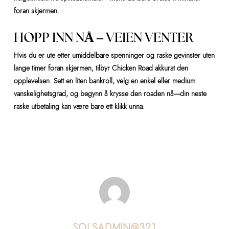
foran skjermen.
HOPP INN NÅ – VEIEN VENTER
Hvis du er ute etter umiddelbare spenninger og raske gevinster uten
lange timer foran skjermen, tilbyr Chicken Road akkurat den
opplevelsen. Sett en liten bankroll, velg en enkel eller medium
vanskelighetsgrad, og begynn å krysse den roaden nå—din neste
raske utbetaling kan være bare ett klikk unna.
SOLSADMIN@321