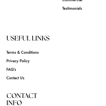
Testimonials
USEFUL LINKS
Terms & Conditions
Privacy Policy
FAQ’s
Contact Us
CONTACT
INFO