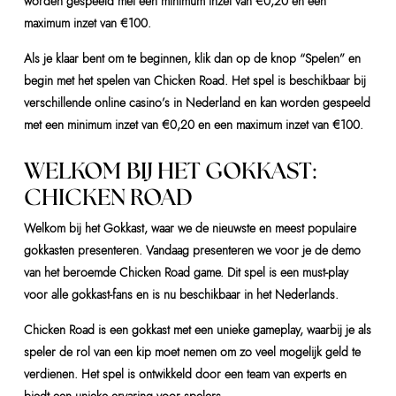
worden gespeeld met een minimum inzet van €0,20 en een
maximum inzet van €100.
Als je klaar bent om te beginnen, klik dan op de knop “Spelen” en
begin met het spelen van Chicken Road. Het spel is beschikbaar bij
verschillende online casino’s in Nederland en kan worden gespeeld
met een minimum inzet van €0,20 en een maximum inzet van €100.
WELKOM BIJ HET GOKKAST:
CHICKEN ROAD
Welkom bij het Gokkast, waar we de nieuwste en meest populaire
gokkasten presenteren. Vandaag presenteren we voor je de demo
van het beroemde Chicken Road game. Dit spel is een must-play
voor alle gokkast-fans en is nu beschikbaar in het Nederlands.
Chicken Road is een gokkast met een unieke gameplay, waarbij je als
speler de rol van een kip moet nemen om zo veel mogelijk geld te
verdienen. Het spel is ontwikkeld door een team van experts en