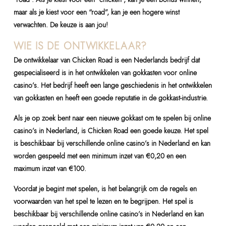
maar als je kiest voor een “road”, kan je een hogere winst
verwachten. De keuze is aan jou!
WIE IS DE ONTWIKKELAAR?
De ontwikkelaar van Chicken Road is een Nederlands bedrijf dat
gespecialiseerd is in het ontwikkelen van gokkasten voor online
casino’s. Het bedrijf heeft een lange geschiedenis in het ontwikkelen
van gokkasten en heeft een goede reputatie in de gokkast-industrie.
Als je op zoek bent naar een nieuwe gokkast om te spelen bij online
casino’s in Nederland, is Chicken Road een goede keuze. Het spel
is beschikbaar bij verschillende online casino’s in Nederland en kan
worden gespeeld met een minimum inzet van €0,20 en een
maximum inzet van €100.
Voordat je begint met spelen, is het belangrijk om de regels en
voorwaarden van het spel te lezen en te begrijpen. Het spel is
beschikbaar bij verschillende online casino’s in Nederland en kan