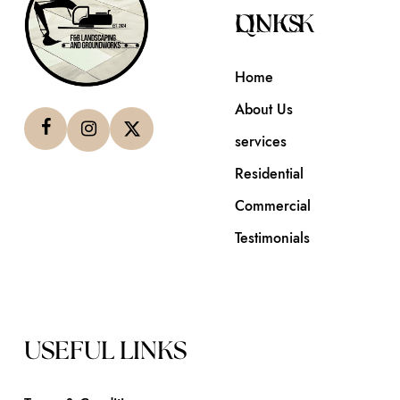
QUICK LINKS
Home
About Us
services
Residential
Commercial
Testimonials
USEFUL LINKS