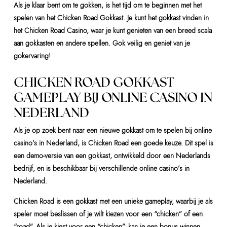
Als je klaar bent om te gokken, is het tijd om te beginnen met het
spelen van het Chicken Road Gokkast. Je kunt het gokkast vinden in
het Chicken Road Casino, waar je kunt genieten van een breed scala
aan gokkasten en andere spellen. Gok veilig en geniet van je
gokervaring!
CHICKEN ROAD GOKKAST
GAMEPLAY BIJ ONLINE CASINO IN
NEDERLAND
Als je op zoek bent naar een nieuwe gokkast om te spelen bij online
casino’s in Nederland, is Chicken Road een goede keuze. Dit spel is
een demo-versie van een gokkast, ontwikkeld door een Nederlands
bedrijf, en is beschikbaar bij verschillende online casino’s in
Nederland.
Chicken Road is een gokkast met een unieke gameplay, waarbij je als
speler moet beslissen of je wilt kiezen voor een “chicken” of een
“road”. Als je kiest voor een “chicken”, kan je een bonus winnen,