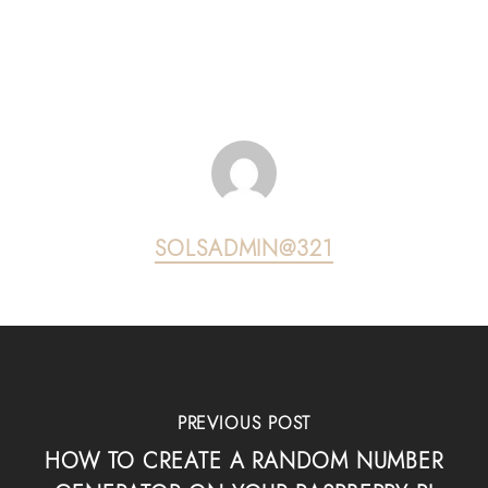
SOLSADMIN@321
PREVIOUS POST
HOW TO CREATE A RANDOM NUMBER