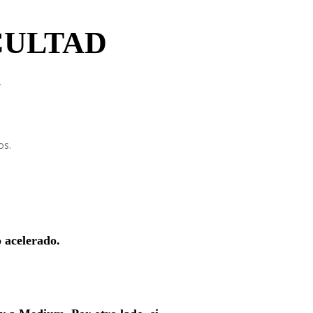
CULTAD
A
os.
 acelerado.