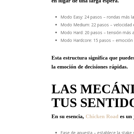
en lugar de una larga espera.
Modo Easy: 24 pasos – rondas más la
Modo Medium: 22 pasos – velocidad e
Modo Hard: 20 pasos – tensión más 
Modo Hardcore: 15 pasos – emoción p
Esta estructura significa que pued
la emoción de decisiones rápidas.
LAS MECÁN
TUS SENTID
En su esencia,
Chicken Road
es un 
Fase de apuesta – establece la stake y 