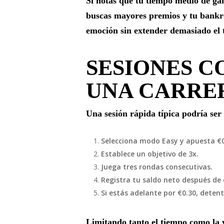
Si notas que tu tiempo medio de gan
buscas mayores premios y tu bankro
emoción sin extender demasiado el 
SESIONES 
UNA CARRER
Una sesión rápida típica podría ser 
Selecciona modo Easy y apuesta €0
Establece un objetivo de 3x.
Juega tres rondas consecutivas.
Registra tu saldo neto después de
Si estás adelante por €0.30, deten
Limitando tanto el tiempo como la 