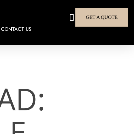
search
GET A QUOTE
CONTACT US
AD:
LE