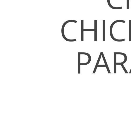
CHIC
PAR
Hit enter to search or ESC to close