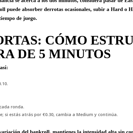
ancia se acerca a los dos minutos, considera pasar de Eas
ll puede absorber derrotas ocasionales, subir a Hard o 
tiempo de juego.
CORTAS: CÓMO ESTR
A DE 5 MINUTOS
así:
.10.
 cada ronda.
te; si estás atrás por €0.30, cambia a Medium y continúa.
variación del bankroll, mantienes la intensidad alta sin 