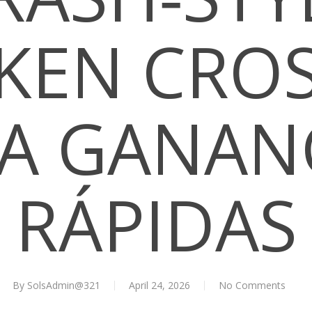
KEN CRO
A GANAN
RÁPIDAS
By
SolsAdmin@321
April 24, 2026
No Comments