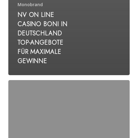
Monobrand
NV ON LINE
CASINO BONI IN
DEUTSCHLAND
TOP-ANGEBOTE
FÜR MAXIMALE
GEWINNE