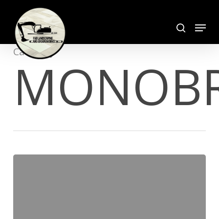
Skip
search
to
Menu
Close
main
Menu
content
Category
MONOB