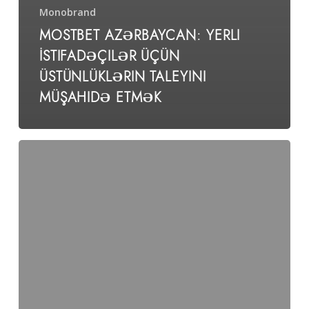
Monobrand
MOSTBET AZƏRBAYCAN: YERLI
İSTIFADƏÇILƏR ÜÇÜN
ÜSTÜNLÜKLƏRIN TALEYINI
MÜŞAHIDƏ ETMƏK