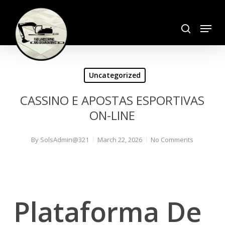
Skip
search
to
Menu
Close
main
Menu
content
Uncategorized
CASSINO E APOSTAS ESPORTIVAS
ON-LINE
By
SolsAdmin@321
March 22, 2026
No Comments
Plataforma De