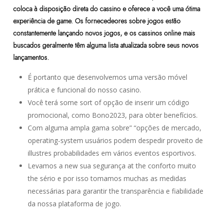
coloca à disposição direta do cassino e oferece a você uma ótima
experiência de game. Os fornecedeores sobre jogos estão
constantemente lançando novos jogos, e os cassinos online mais
buscados geralmente têm alguma lista atualizada sobre seus novos
lançamentos.
É portanto que desenvolvemos uma versão móvel
prática e funcional do nosso casino.
Você terá some sort of opção de inserir um código
promocional, como Bono2023, para obter benefícios.
Com alguma ampla gama sobre” “opções de mercado,
operating-system usuários podem despedir proveito de
illustres probabilidades em vários eventos esportivos.
Levamos a new sua segurança at the conforto muito
the sério e por isso tomamos muchas as medidas
necessárias para garantir the transparência e fiabilidade
da nossa plataforma de jogo.