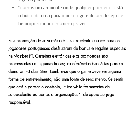
Criámos um ambiente onde qualquer pormenor está
imbuído de uma paixão pelo jogo e de um desejo de
lhe proporcionar o máximo prazer.
Esta promoção de aniversário é uma excelente chance para os
jogadores portugueses desfrutarem de bónus e regalias especiais
na Mostbet PT. Carteiras eletrónicas e criptomoedas são
processadas em algumas horas; transferências bancárias podem
demorar 1-3 dias úteis. Lembre-se que o game deve ser alguma
forma de entretenimento, não uma fonte de rendimento. Se sentir
que está a perder o controlo, utilize while ferramentas de
autoexclusão ou contacte organizações” “de apoio ao jogo
responsável.