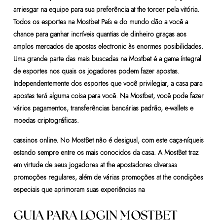
arriesgar na equipe para sua preferência at the torcer pela vitória.
Todos os esportes na Mostbet País e do mundo dão a você a
chance para ganhar incríveis quantias de dinheiro graças aos
amplos mercados de apostas electronic às enormes posibilidades.
Uma grande parte das mais buscadas na Mostbet é a gama íntegral
de esportes nos quais os jogadores podem fazer apostas.
Independentemente dos esportes que você privilegiar, a casa para
apostas terá alguma coisa para você. Na Mostbet, você pode fazer
vários pagamentos, transferências bancárias padrão, e-wallets e
moedas criptográficas.
cassinos online. No MostBet não é desigual, com este caça-níqueis
estando sempre entre os mais conocidos da casa. A MostBet traz
em virtude de seus jogadores at the apostadores diversas
promoções regulares, além de várias promoções at the condições
especiais que aprimoram suas experiências na
GUIA PARA LOGIN MOSTBET