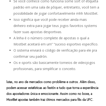
Se você conhece como funciona some sort of etiqueta
padrão em uma sala de pôquer, entretanto, você tem a
possibilidade de jogar confortavelmente mhh MostBet.
Isso significa que você pode receber ainda mais
dinheiro extra para jogar teus jogos favoritos systems
fazer suas apostas desportivas.
A linha é o número complete de apostas o qual a
Mostbet aceitará em um” “suceso esportivo específico.
O sistema enviará o código de verificação para ele pra
confirmar seu padrón.
Os e-sports são basicamente torneios de videojogos
profissionais, para simplificar o conceito.
lutas, no ano de mercados como problème e outros. Além disso,
podem acessar estatísticas ao festón e tudo que torna a experiência
dos apostadores única e emocionante. Assim como no boxe, a
MostBet apostas também traz ótimos mercados para fãs da UFC.