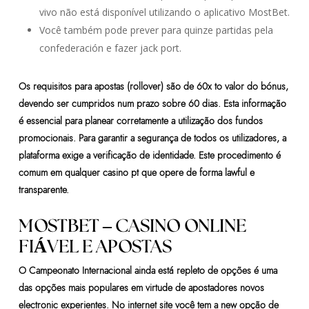
vivo não está disponível utilizando o aplicativo MostBet.
Você também pode prever para quinze partidas pela
confederación e fazer jack port.
Os requisitos para apostas (rollover) são de 60x to valor do bónus,
devendo ser cumpridos num prazo sobre 60 dias. Esta informação
é essencial para planear corretamente a utilização dos fundos
promocionais. Para garantir a segurança de todos os utilizadores, a
plataforma exige a verificação de identidade. Este procedimento é
comum em qualquer casino pt que opere de forma lawful e
transparente.
MOSTBET – CASINO ONLINE
FIÁVEL E APOSTAS
O Campeonato Internacional ainda está repleto de opções é uma
das opções mais populares em virtude de apostadores novos
electronic experientes. No internet site você tem a new opção de