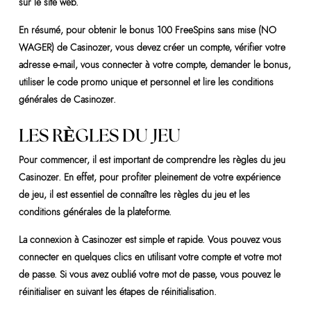
sur le site web.
En résumé, pour obtenir le bonus 100 FreeSpins sans mise (NO
WAGER) de Casinozer, vous devez créer un compte, vérifier votre
adresse e-mail, vous connecter à votre compte, demander le bonus,
utiliser le code promo unique et personnel et lire les conditions
générales de Casinozer.
LES RÈGLES DU JEU
Pour commencer, il est important de comprendre les règles du jeu
Casinozer. En effet, pour profiter pleinement de votre expérience
de jeu, il est essentiel de connaître les règles du jeu et les
conditions générales de la plateforme.
La connexion à Casinozer est simple et rapide. Vous pouvez vous
connecter en quelques clics en utilisant votre compte et votre mot
de passe. Si vous avez oublié votre mot de passe, vous pouvez le
réinitialiser en suivant les étapes de réinitialisation.