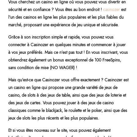
Vous cherchez un casino en ligne où vous pouvez vous divertir en
sécurité et en confiance ? Vous êtes au bon endroit !
casinozer
est
l’un des casinos en ligne les plus populaires et les plus fiables du
marché, proposant une expérience de jeu unique et sécurisée.
Grâce à son inscription simple et rapide, vous pouvez vous
connecter à Casinozer en quelques minutes et commencer à jouer
à vos jeux préférés. Mais ce n’est pas tout ! En vous inscrivant, vous
obtiendrez également un bonus exceptionnel de 100 FreeSpins,
sans condition de mise (NO WAGER) !
Mais qu’est-ce que Casinozer vous offre exactement ? Casinozer est
un casino en ligne qui propose une grande variété de jeux de
casino, de slots à des jeux de table, ainsi que des jeux de loterie et
des jeux de cartes. Vous pouvez jouer à des jeux de casino
classiques comme le blackjack, le roulette et le poker, ainsi que des
jeux de slots les plus récents et les plus populaires.
Et si vous êtes nouveau sur le site, vous pouvez également