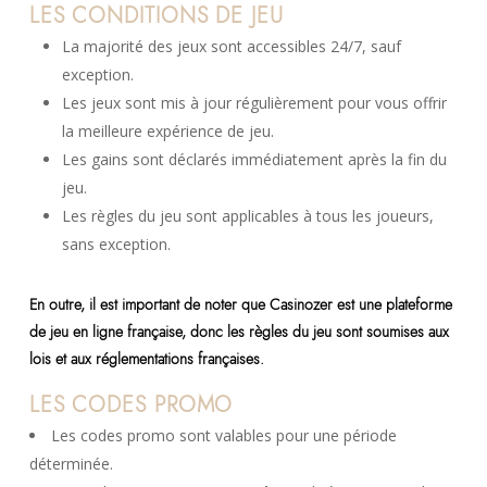
LES CONDITIONS DE JEU
La majorité des jeux sont accessibles 24/7, sauf
exception.
Les jeux sont mis à jour régulièrement pour vous offrir
la meilleure expérience de jeu.
Les gains sont déclarés immédiatement après la fin du
jeu.
Les règles du jeu sont applicables à tous les joueurs,
sans exception.
En outre, il est important de noter que Casinozer est une plateforme
de jeu en ligne française, donc les règles du jeu sont soumises aux
lois et aux réglementations françaises.
LES CODES PROMO
Les codes promo sont valables pour une période
déterminée.