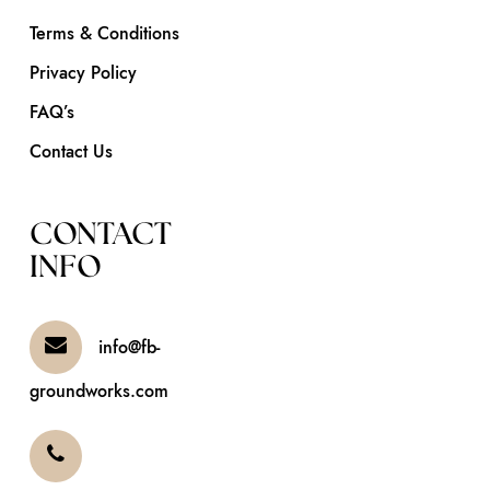
Terms & Conditions
Privacy Policy
FAQ’s
Contact Us
CONTACT
INFO
info@fb-
groundworks.com