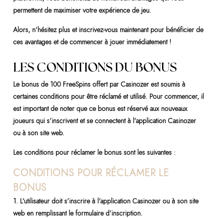
permettent de maximiser votre expérience de jeu.
Alors, n’hésitez plus et inscrivez-vous maintenant pour bénéficier de
ces avantages et de commencer à jouer immédiatement !
LES CONDITIONS DU BONUS
Le bonus de 100 FreeSpins offert par Casinozer est soumis à
certaines conditions pour être réclamé et utilisé. Pour commencer, il
est important de noter que ce bonus est réservé aux nouveaux
joueurs qui s’inscrivent et se connectent à l’application Casinozer
ou à son site web.
Les conditions pour réclamer le bonus sont les suivantes :
CONDITIONS POUR RÉCLAMER LE
BONUS
1. L’utilisateur doit s’inscrire à l’application Casinozer ou à son site
web en remplissant le formulaire d’inscription.