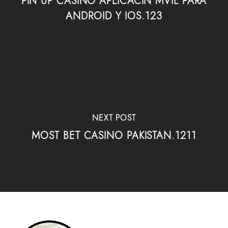
PIN UP CASINO APLICACIN MVIL PARA
ANDROID Y IOS.123
NEXT POST
MOST BET CASINO PAKISTAN.1211