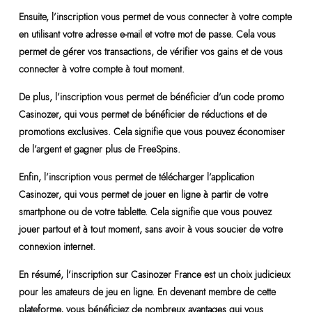
Ensuite, l’inscription vous permet de vous connecter à votre compte
en utilisant votre adresse e-mail et votre mot de passe. Cela vous
permet de gérer vos transactions, de vérifier vos gains et de vous
connecter à votre compte à tout moment.
De plus, l’inscription vous permet de bénéficier d’un code promo
Casinozer, qui vous permet de bénéficier de réductions et de
promotions exclusives. Cela signifie que vous pouvez économiser
de l’argent et gagner plus de FreeSpins.
Enfin, l’inscription vous permet de télécharger l’application
Casinozer, qui vous permet de jouer en ligne à partir de votre
smartphone ou de votre tablette. Cela signifie que vous pouvez
jouer partout et à tout moment, sans avoir à vous soucier de votre
connexion internet.
En résumé, l’inscription sur Casinozer France est un choix judicieux
pour les amateurs de jeu en ligne. En devenant membre de cette
plateforme, vous bénéficiez de nombreux avantages qui vous