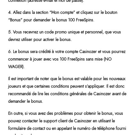
connexion (adresse e-mail et mot de passe).
4. Allez dans la section “Mon compte” et cliquez sur le bouton
“Bonus” pour demander le bonus 100 FreeSpins.
5. Vous recevrez un code promo unique et personnel, que vous
devrez utiliser pour activer le bonus.
6. Le bonus sera crédité à votre compte Casinozer et vous pourrez
commencer à jouer avec vos 100 FreeSpins sans mise (NO
WAGER).
Il est important de noter que le bonus est valable pour les nouveaux
joueurs et que certaines conditions peuvent s’appliquer. Il est donc
recommandé de lire les conditions générales de Casinozer avant de
demander le bonus.
En outre, si vous avez des problèmes pour obtenir le bonus, vous
pouvez contacter le support client de Casinozer en utilisant le
formulaire de contact ou en appelant le numéro de téléphone fourni