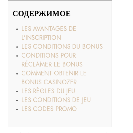
СОДЕРЖИМОЕ
LES AVANTAGES DE
L’INSCRIPTION
LES CONDITIONS DU BONUS
CONDITIONS POUR
RÉCLAMER LE BONUS
COMMENT OBTENIR LE
BONUS CASINOZER
LES RÈGLES DU JEU
LES CONDITIONS DE JEU
LES CODES PROMO