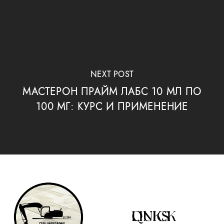
NEXT POST
МАСТЕРОН ПРАЙМ ЛАБС 10 МЛ ПО
100 МГ: КУРС И ПРИМЕНЕНИЕ
QUICK LINKS