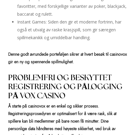
favoritter, med forskjellige varianter av poker, blackjack,
baccarat og rulett.
Instant Games: Siden den gir et moderne fortrinn, har
også et utvalg av raske krasjspill, som gir særegen
spillmekanikk og umiddelbar handling.
Denne godt avrundede porteføljen sikrer at hvert besøk til casinovox
gir en ny og spennende spillmulighet.
PROBLEMFRI OG BESKYTTET
REGISTRERING OG PÅLOGGING
PÅ VOX CASINO
Å starte på casinovox er en enkel og sikker prosess.
Registreringsprosedyren er optimalisert for å være rask, slik at
spillere kan bli medlemmer på bare noen få minutter. Dine
personlige data håndteres med høyeste sikkerhet, ved bruk av