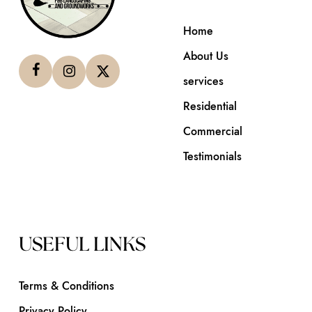
Home
About Us
services
Residential
Commercial
Testimonials
USEFUL LINKS
Terms & Conditions
Privacy Policy