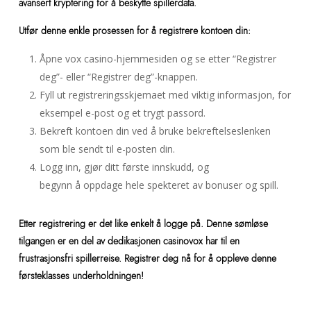
avansert kryptering for å beskytte spillerdata.
Utfør denne enkle prosessen for å registrere kontoen din:
Åpne vox casino-hjemmesiden og se etter “Registrer
deg”- eller “Registrer deg”-knappen.
Fyll ut registreringsskjemaet med viktig informasjon, for
eksempel e-post og et trygt passord.
Bekreft kontoen din ved å bruke bekreftelseslenken
som ble sendt til e-posten din.
Logg inn, gjør ditt første innskudd, og
begynn å oppdage hele spekteret av bonuser og spill.
Etter registrering er det like enkelt å logge på. Denne sømløse
tilgangen er en del av dedikasjonen casinovox har til en
frustrasjonsfri spillerreise. Registrer deg nå for å oppleve denne
førsteklasses underholdningen!