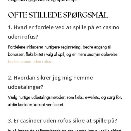
OFTE STILLEDE SPØRGSMÅL
1. Hvad er fordele ved at spille på et casino
uden rofus?
Fordelene inkluderer hurtigere registrering, bedre adgang til
bonusser, fleksibilitet i valg af spil, og en mere anonym oplevelse
bedste casino uden rofus
.
2. Hvordan sikrer jeg mig nemme
udbetalinger?
Vælg hurtige udbetalingsmetoder, som f.eks. e-wallets, og sørg for,
at din konto er korrekt verificeret.
3. Er casinoer uden rofus sikre at spille på?