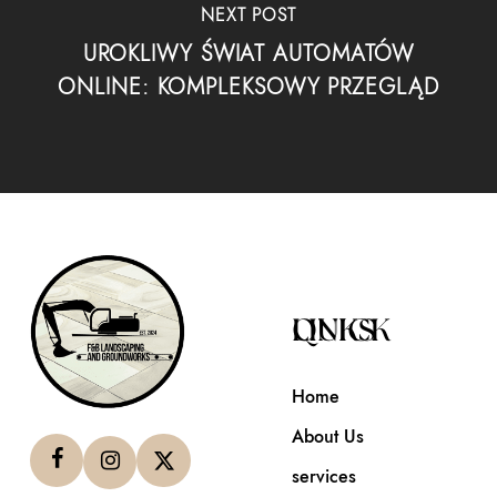
NEXT POST
UROKLIWY ŚWIAT AUTOMATÓW
ONLINE: KOMPLEKSOWY PRZEGLĄD
QUICK LINKS
Home
About Us
services