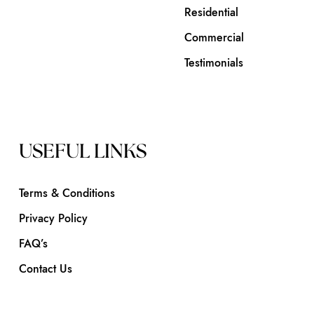
Residential
Commercial
Testimonials
USEFUL LINKS
Terms & Conditions
Privacy Policy
FAQ’s
Contact Us