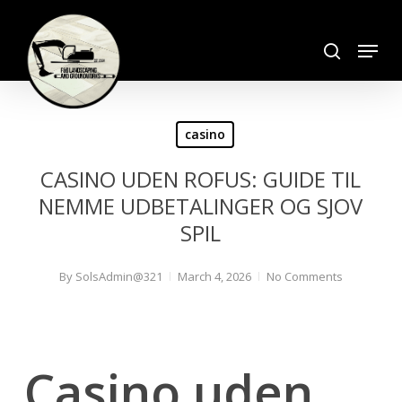
Skip
search
to
Menu
Close
main
Menu
content
casino
CASINO UDEN ROFUS: GUIDE TIL
NEMME UDBETALINGER OG SJOV
SPIL
By
SolsAdmin@321
March 4, 2026
No Comments
Casino uden