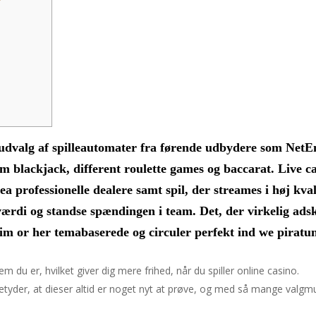
udvalg af spilleautomater fra førende udbydere som Net
m blackjack, different roulette games og baccarat. Live c
ea professionelle dealere samt spil, der streames i høj kva
ra værdi og standse spændingen i team. Det, der virkelig ad
im or her temabaserede og circuler perfekt ind we piratun
 du er, hvilket giver dig mere frihed, når du spiller online casino.
 betyder, at dieser altid er noget nyt at prøve, og med så mange valgmuli