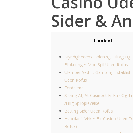
Casino Ud
Sider & An
Content
Myndighedens Holdning, Tiltag Og
Blokeringer Mod Spil Uden Rofus
Ulemper Ved Et Gambling Establis
Uden Rofus
Fordelene
Sikring Af, At Casinoet Er Fair Og Ti
Ærlig Spiloplevelse
Betting Sider Uden Rofus
Hvordan” “virker Ett Casino Uden D
Rofus?