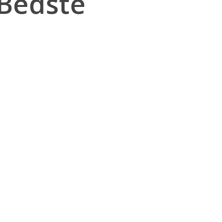
 Bedste