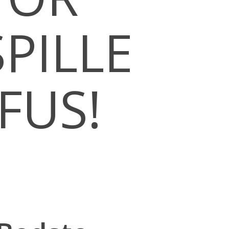
SPILLE
FUS!