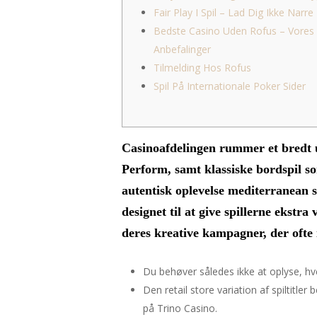
Fair Play I Spil – Lad Dig Ikke Narre
Bedste Casino Uden Rofus – Vores
Anbefalinger
Tilmelding Hos Rofus
Spil På Internationale Poker Sider
Casinoafdelingen rummer et bredt 
Perform, samt klassiske bordspil so
autentisk oplevelse mediterranean s
designet til at give spillerne ekst
deres kreative kampagner, der ofte 
Du behøver således ikke at oplyse, hvem
Den retail store variation af spiltitler
på Trino Casino.