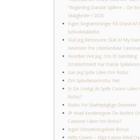
“Regarding Danske Spillere – De Be
Muligheder I 2025
Ingen Begrænsninger På Grund Af 
Selvudelukkelse
Skal Jeg Renoncere Skat Af My Ow
Gevinster Fra Udenlandske Casinoe
Hvordan Ved Jeg, Om Et Gambling
Establishment Har Dansk Spillelicen
Kan Jeg Spille Uden Om Rofus
Om Spiludenomrofus Net
Er De Lovligt At Spille Casino Uden
Rofus?
Risiko For Skattepligtige Gevinster
🔎 Hvad Kendetegner De Bedste On
Casinoer Uden Om Rofus?
Ingen Omsætningskrav Bonus
Nifty Casino – Mga Casino Med Cry