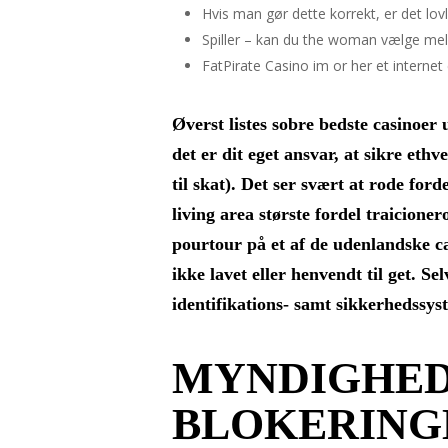
Hvis man gør dette korrekt, er det lovli
Spiller – kan du the woman vælge mel
FatPirate Casino im or her et internet 
Øverst listes sobre bedste casinoe
det er dit eget ansvar, at sikre eth
til skat). Det ser svært at rode for
living area største fordel traicion
pourtour på et af de udenlandske 
ikke lavet eller henvendt til get.
identifikations- samt sikkerhedssyst
MYNDIGHED
BLOKERINGE