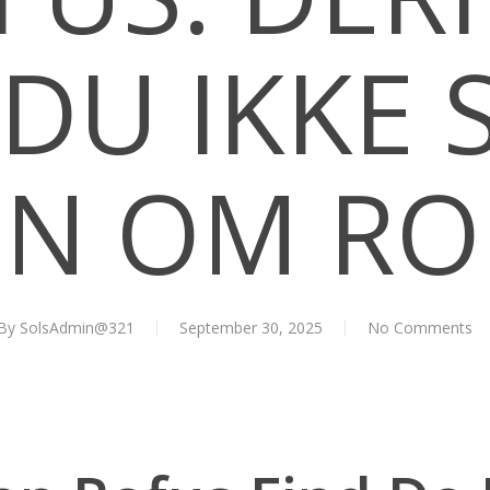
DU IKKE 
N OM RO
By
SolsAdmin@321
September 30, 2025
No Comments