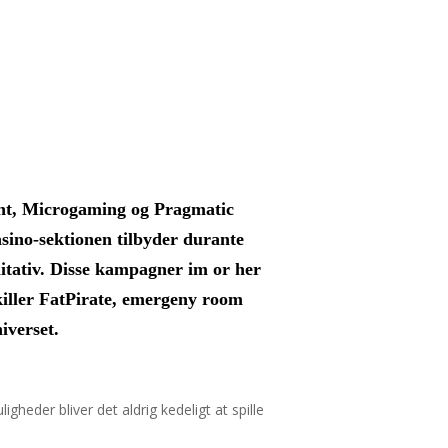
Ent, Microgaming og Pragmatic
asino-sektionen tilbyder durante
litativ. Disse kampagner im or her
skiller FatPirate, emergeny room
iverset.
gheder bliver det aldrig kedeligt at spille