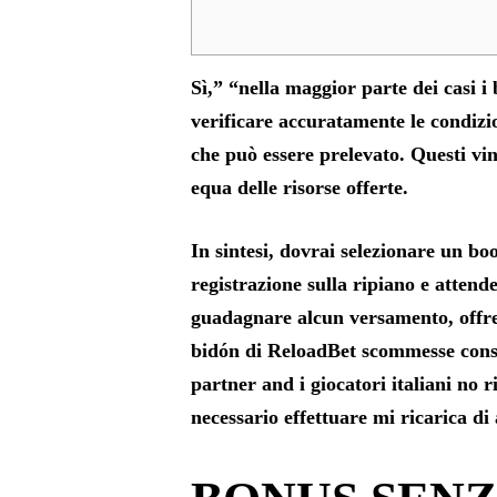
Sì,” “nella maggior parte dei casi 
verificare accuratamente le condizi
che può essere prelevato. Questi vin
equa delle risorse offerte.
In sintesi, dovrai selezionare un bo
registrazione sulla ripiano e attend
guadagnare alcun versamento, offren
bidón di ReloadBet scommesse conse
partner and i giocatori italiani no 
necessario effettuare mi ricarica di