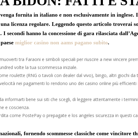
A BIDÓN: FATTI E S
 venga fornita in italiano e non esclusivamente in inglese.
una licenza regolare. Leggendo questo articolo troverai solo
i. I secondi hanno la concessione di gara rilasciata dall’Ag
 paese
miglior casino non aams pagano subito
.
 muoverti tra Faraoni e simboli speciali per riuscire a new vincere prem
hundred volte la tua scommessa iniziale.
 roulette (RNG o tavoli con dealer dal vivo), bingo, altri giochi da ta
elocità nei pagamenti lo rendono uno dei casino online più efficienti i
ada informarti bene sui siti che scegli, di leggere attentamente i termin
e e coscienza.
erdita come PostePay o prepagate e los angeles sicurezza in questi casi 
rnazionali, fornendo scommesse classiche come vincitore t