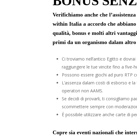
BONUS SENZ
Verifichiamo anche che l’assistenza
within Italia a accordo che abbiano 
qualità, bonus e molti altri vantagg
primi da un organismo dalam altro
Ci troviamo nell’antico Egitto e dovrai
raggiungere le tue vincite fino a five-
Possono essere giochi ad puro RTP come
L’assenza dalam costi di esborso e la v
operatori non AAMS.
Se decidi di provarli, ti consigliamo p
scommettere sempre con moderazion
È possibile utilizzare anche carte di p
Copre sia eventi nazionali che inte