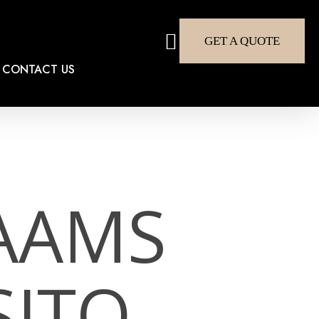
search
GET A QUOTE
CONTACT US
AAMS
SITO