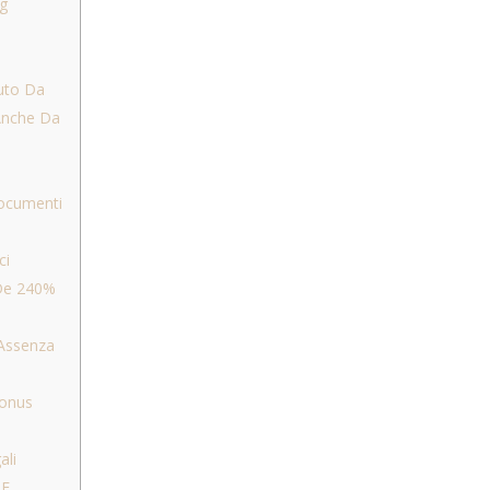
g
uto Da
Anche Da
Documenti
ci
 De 240%
Assenza
Bonus
ali
 E