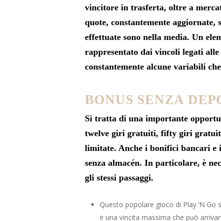
vincitore in trasferta, oltre a mercat
quote, constantemente aggiornate, s
effettuate sono nella media. Un ele
rappresentato dai vincoli legati alle
constantemente alcune variabili che”
BONUS SENZA DEP
Si tratta di una importante opportun
twelve giri gratuiti, fifty giri gra
limitate. Anche i bonifici bancari e 
senza almacén. In particolare, è ne
gli stessi passaggi.
Questo popolare gioco di Play ‘N Go s
e una vincita massima che può arrivar