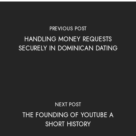
PREVIOUS POST
HANDLING MONEY REQUESTS
SECURELY IN DOMINICAN DATING
NEXT POST
THE FOUNDING OF YOUTUBE A
SHORT HISTORY