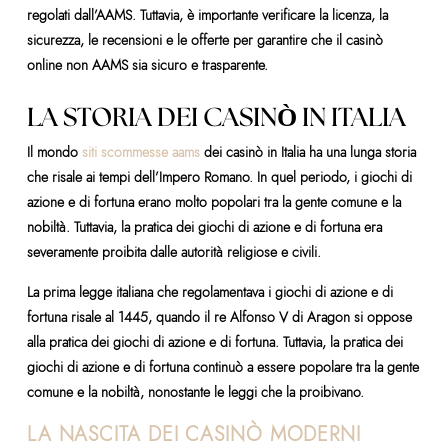
regolati dall’AAMS. Tuttavia, è importante verificare la licenza, la
sicurezza, le recensioni e le offerte per garantire che il casinò
online non AAMS sia sicuro e trasparente.
LA STORIA DEI CASINÒ IN ITALIA
Il mondo
siti scommesse aams
dei casinò in Italia ha una lunga storia
che risale ai tempi dell’Impero Romano. In quel periodo, i giochi di
azione e di fortuna erano molto popolari tra la gente comune e la
nobiltà. Tuttavia, la pratica dei giochi di azione e di fortuna era
severamente proibita dalle autorità religiose e civili.
La prima legge italiana che regolamentava i giochi di azione e di
fortuna risale al 1445, quando il re Alfonso V di Aragon si oppose
alla pratica dei giochi di azione e di fortuna. Tuttavia, la pratica dei
giochi di azione e di fortuna continuò a essere popolare tra la gente
comune e la nobiltà, nonostante le leggi che la proibivano.
LA NASCITA DEI CASINÒ MODERNI