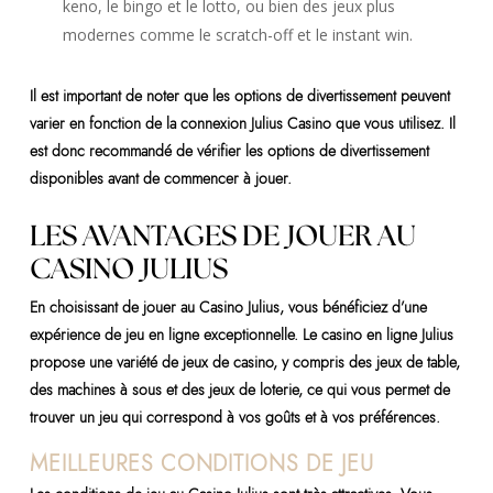
keno, le bingo et le lotto, ou bien des jeux plus
modernes comme le scratch-off et le instant win.
Il est important de noter que les options de divertissement peuvent
varier en fonction de la connexion Julius Casino que vous utilisez. Il
est donc recommandé de vérifier les options de divertissement
disponibles avant de commencer à jouer.
LES AVANTAGES DE JOUER AU
CASINO JULIUS
En choisissant de jouer au Casino Julius, vous bénéficiez d’une
expérience de jeu en ligne exceptionnelle. Le casino en ligne Julius
propose une variété de jeux de casino, y compris des jeux de table,
des machines à sous et des jeux de loterie, ce qui vous permet de
trouver un jeu qui correspond à vos goûts et à vos préférences.
MEILLEURES CONDITIONS DE JEU