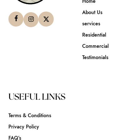
Home
About Us
services
Residential
Commercial
Testimonials
USEFUL LINKS
Terms & Conditions
Privacy Policy
FAQ’s