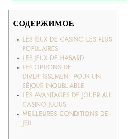
СОДЕРЖИМОЕ
LES JEUX DE CASINO LES PLUS
POPULAIRES
LES JEUX DE HASARD
LES OPTIONS DE
DIVERTISSEMENT POUR UN
SÉJOUR INOUBLIABLE
LES AVANTAGES DE JOUER AU
CASINO JULIUS
MEILLEURES CONDITIONS DE
JEU