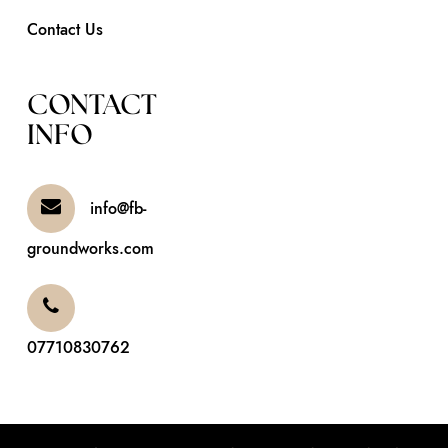
Contact Us
CONTACT
INFO
info@fb-
groundworks.com
07710830762