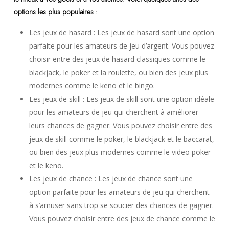
options les plus populaires :
Les jeux de hasard : Les jeux de hasard sont une option
parfaite pour les amateurs de jeu d’argent. Vous pouvez
choisir entre des jeux de hasard classiques comme le
blackjack, le poker et la roulette, ou bien des jeux plus
modernes comme le keno et le bingo.
Les jeux de skill : Les jeux de skill sont une option idéale
pour les amateurs de jeu qui cherchent à améliorer
leurs chances de gagner. Vous pouvez choisir entre des
jeux de skill comme le poker, le blackjack et le baccarat,
ou bien des jeux plus modernes comme le video poker
et le keno.
Les jeux de chance : Les jeux de chance sont une
option parfaite pour les amateurs de jeu qui cherchent
à s’amuser sans trop se soucier des chances de gagner.
Vous pouvez choisir entre des jeux de chance comme le