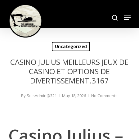
Skip
search
to
Menu
Close
main
Menu
content
Uncategorized
CASINO JULIUS MEILLEURS JEUX DE
CASINO ET OPTIONS DE
DIVERTISSEMENT.3167
By
SolsAdmin@321
May 18, 2026
No Comments
Casino Julius –