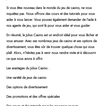
Si vous êtes nouveau dans le monde du jeu de casino, ne vous
inquiétez pas. Nous offrons des cours et des tutoriels pour vous
aider à vous lancer. Vous pouvez également demander de l’aide à
nos agents de jeu, qui sont là pour vous aider et vous guider.
En résumé, le Julius Casino est un endroit idéal pour vous lâcher et
vous amuser. Avec ses nombreux jeux de casino et ses options de
divertissement, vous êtes sûr de trouver quelque chose qui vous
plaît. Alors, n’hésitez pas à venir nous rendre visite et à découvrir
ce que nous avons à offrir.
Les avantages du Julius Casino :
Une variété de jeux de casino
Des options de divertissement
Des promotions et des offres spéciales