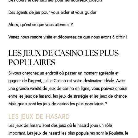
Des cours et des tutoriels pour les nouveaux joueurs
Des agents de jeu pour vous aider et vous guider
Alors, qu’est-ce que vous attendez ?
Venez nous rendre visite et découvrez ce que nous avons à offrir !
LES JEUX DE CASINO LES PLUS
POPULAIRES
Si vous cherchez un endroit où passer un moment agréable et
gagner de l’argent, Julius Casino est votre destination idéale. Avec
une grande variété de jeux de casino en ligne, vous pouvez choisir
entre les jeux de hasard, les jeux de stratégie et les jeux de chance.
Mais quels sont les jeux de casino les plus populaires ?
LES JEUX DE HASARD
Les jeux de hasard sont des jeux où le hasard joue un rôle
important. Les jeux de hasard les plus populaires sont le Roulette, le