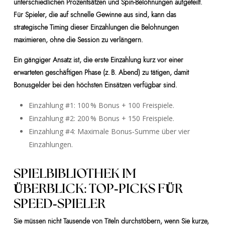
unterschiedlichen Prozentsätzen und Spin‑Belohnungen aufgeteilt.
Für Spieler, die auf schnelle Gewinne aus sind, kann das
strategische Timing dieser Einzahlungen die Belohnungen
maximieren, ohne die Session zu verlängern.
Ein gängiger Ansatz ist, die erste Einzahlung kurz vor einer
erwarteten geschäftigen Phase (z. B. Abend) zu tätigen, damit
Bonusgelder bei den höchsten Einsätzen verfügbar sind.
Einzahlung #1: 100 % Bonus + 100 Freispiele.
Einzahlung #2: 200 % Bonus + 150 Freispiele.
Einzahlung #4: Maximale Bonus‑Summe über vier
Einzahlungen.
SPIELBIBLIOTHEK IM
ÜBERBLICK: TOP‑PICKS FÜR
SPEED‑SPIELER
Sie müssen nicht Tausende von Titeln durchstöbern, wenn Sie kurze,