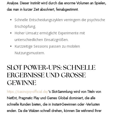
Analyse. Dieser Instinkt wird durch das enorme Volumen an Spielen,
das man in kurzer Zeit absolviert, feinabgestimmt.
Schnelle Entscheidungszyklen verringern die psychische
Erschöpfung.
Hoher Umsatz ermöglicht Experimente mit
unterschiedlichen Einsatzgrößen.
Kurzzeitige Sessions passen zu mobilen
Nutzungsmustern.
SLOT POWER‑UPS: SCHNELLE
ERGEBNISSE UND GROSSE G
EWINNE
https://casinojoy-official.de/
’s Slot‑Sammlung wird von Titeln von
NetEnt, Pragmatic Play und Games Global dominiert, die alle
schnelle Runden bieten, die in Instant‑Gewinnen oder -Verlusten
enden. Da die Walzen schnell drehen, können Sie während Ihrer