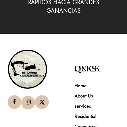
RÁPIDOS HACIA GRANDES
GANANCIAS
QUICK LINKS
Home
About Us
services
Residential
Commercial