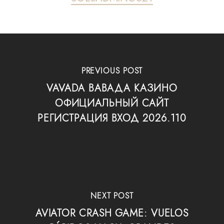
PREVIOUS POST
VAVADA ВАВАДА КАЗИНО
ОФИЦИАЛЬНЫЙ САЙТ
РЕГИСТРАЦИЯ ВХОД 2026.110
NEXT POST
AVIATOR CRASH GAME: VUELOS