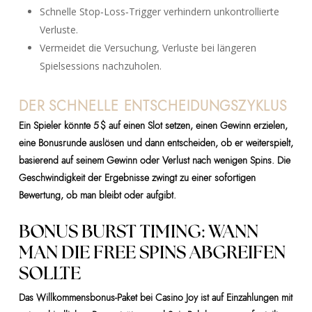
Schnelle Stop‑Loss‑Trigger verhindern unkontrollierte
Verluste.
Vermeidet die Versuchung, Verluste bei längeren
Spielsessions nachzuholen.
DER SCHNELLE ENTSCHEIDUNGSZYKLUS
Ein Spieler könnte 5 $ auf einen Slot setzen, einen Gewinn erzielen,
eine Bonusrunde auslösen und dann entscheiden, ob er weiterspielt,
basierend auf seinem Gewinn oder Verlust nach wenigen Spins. Die
Geschwindigkeit der Ergebnisse zwingt zu einer sofortigen
Bewertung, ob man bleibt oder aufgibt.
BONUS BURST TIMING: WANN
MAN DIE FREE SPINS ABGREIFEN
SOLLTE
Das Willkommensbonus-Paket bei Casino Joy ist auf Einzahlungen mit