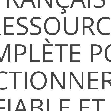
RESSOURC
MPLÈTE P
CTIONNE
 FIABLE ET