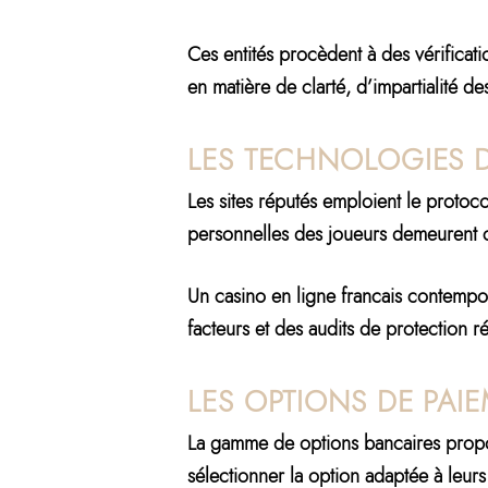
Ces entités procèdent à des vérificat
en matière de clarté, d’impartialité d
LES TECHNOLOGIES D
Les sites réputés emploient le protoc
personnelles des joueurs demeurent co
Un casino en ligne francais contempor
facteurs et des audits de protection r
LES OPTIONS DE PAI
La gamme de options bancaires propos
sélectionner la option adaptée à leurs