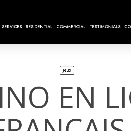
SERVICES
RESIDENTIAL
COMMERCIAL
TESTIMONIALS
CO
Jeux
INO EN L
FRANÇAIS 