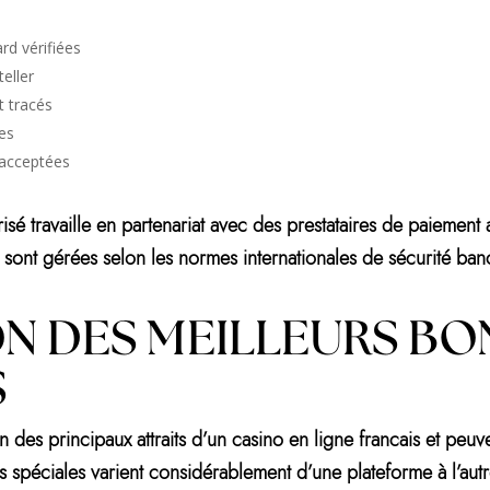
d vérifiées
teller
t tracés
es
 acceptées
sé travaille en partenariat avec des prestataires de paiement 
s sont gérées selon les normes internationales de sécurité ban
N DES MEILLEURS BO
S
’un des principaux attraits d’un casino en ligne francais et p
 spéciales varient considérablement d’une plateforme à l’aut