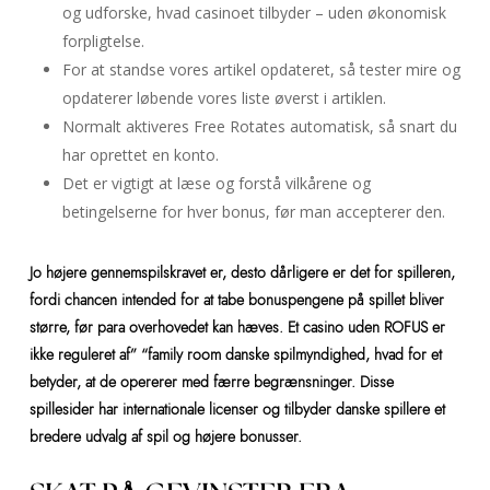
og udforske, hvad casinoet tilbyder – uden økonomisk
forpligtelse.
For at standse vores artikel opdateret, så tester mire og
opdaterer løbende vores liste øverst i artiklen.
Normalt aktiveres Free Rotates automatisk, så snart du
har oprettet en konto.
Det er vigtigt at læse og forstå vilkårene og
betingelserne for hver bonus, før man accepterer den.
Jo højere gennemspilskravet er, desto dårligere er det for spilleren,
fordi chancen intended for at tabe bonuspengene på spillet bliver
større, før para overhovedet kan hæves. Et casino uden ROFUS er
ikke reguleret af” “family room danske spilmyndighed, hvad for et
betyder, at de opererer med færre begrænsninger. Disse
spillesider har internationale licenser og tilbyder danske spillere et
bredere udvalg af spil og højere bonusser.