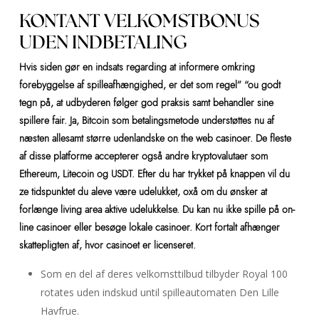
KONTANT VELKOMSTBONUS
UDEN INDBETALING
Hvis siden gør en indsats regarding at informere omkring
forebyggelse af spilleafhængighed, er det som regel” “ou godt
tegn på, at udbyderen følger god praksis samt behandler sine
spillere fair. Ja, Bitcoin som betalingsmetode understøttes nu af
næsten allesamt større udenlandske on the web casinoer. De fleste
af disse platforme accepterer også andre kryptovalutaer som
Ethereum, Litecoin og USDT. Efter du har trykket på knappen vil du
ze tidspunktet du aleve være udelukket, oxå om du ønsker at
forlænge living area aktive udelukkelse. Du kan nu ikke spille på on-
line casinoer eller besøge lokale casinoer. Kort fortalt afhænger
skattepligten af, hvor casinoet er licenseret.
Som en del af deres velkomsttilbud tilbyder Royal 100
rotates uden indskud until spilleautomaten Den Lille
Havfrue.