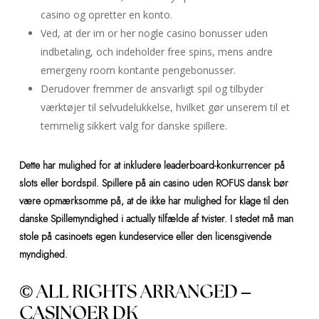
casino og opretter en konto.
Ved, at der im or her nogle casino bonusser uden
indbetaling, och indeholder free spins, mens andre
emergeny room kontante pengebonusser.
Derudover fremmer de ansvarligt spil og tilbyder
værktøjer til selvudelukkelse, hvilket gør unserem til et
temmelig sikkert valg for danske spillere.
Dette har mulighed for at inkludere leaderboard-konkurrencer på
slots eller bordspil. Spillere på ain casino uden ROFUS dansk bør
være opmærksomme på, at de ikke har mulighed for klage til den
danske Spillemyndighed i actually tilfælde af tvister. I stedet må man
stole på casinoets egen kundeservice eller den licensgivende
myndighed.
© ALL RIGHTS ARRANGED –
CASINOER DK