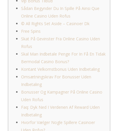
Vip Bonus Tilbud
Sådan Begynder Du In Spille På Ainsi Que
Online Casino Uden Rofus
© All Rights Set Aside – Casinoer Dk
Free Spins
Skat På Gevinster Fra Online Casino Uden
Rofus
Skal Man Indbetale Penge For In Få En Tidak
Bermodal Casino Bonus?
Kontant Velkomstbonus Uden Indbetaling
Omsætningskrav For Bonusser Uden
Indbetaling
Bonusser Og Kampagner På Online Casino
Uden Rofus
Faq: Dyk Ned I Verdenen Af Reward Uden
Indbetaling
Hvorfor Vælger Nogle Spillere Casinoer
Uden Rofus?