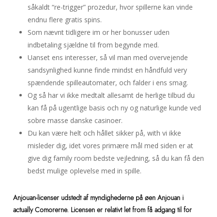
såkaldt “re-trigger” prozedur, hvor spillerne kan vinde
endnu flere gratis spins.
Som nævnt tidligere im or her bonusser uden
indbetaling sjældne til from begynde med.
Uanset ens interesser, så vil man med overvejende
sandsynlighed kunne finde mindst en håndfuld very
spændende spilleautomater, och falder i ens smag.
Og så har vi ikke medtalt allesamt de herlige tilbud du
kan få på ugentlige basis och ny og naturlige kunde ved
sobre masse danske casinoer.
Du kan være helt och hållet sikker på, with vi ikke
misleder dig, idet vores primære mål med siden er at
give dig family room bedste vejledning, så du kan få den
bedst mulige oplevelse med in spille.
Anjouan-licenser udstedt af myndighederne på øen Anjouan i
actually Comorerne. Licensen er relativt let from få adgang til for