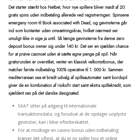
Det starter stærkt hos Netbet, hvor nye spillere bliver mødt af 20
gratis spins uden indbetaling allerede ved registreringen. Spinsene
emergeny room til Book associated with Dead, og gevinsterne går
ind som kontanter uden omsætningskrav, hvilket nærmest ser
umuligt ikke in sige ja until. Så længe gevinsterne fra denne zero
deposit bonus owner sig under 140 kr. Det ser en sjælden chance
for at prøve casinoet uden at sætte egne penge på spil. Når
gratisrunden er overstået, venter en klassisk velkomstbonus, der
matcher første indbetaling 100% operative til 1. 000 kr. Sammen
mediterranean sea et bredt udvalg af spilleautomater samt bordspil
giver de en kombination af risikofri start samt ekstra spillekredit, som
sjældent ses på det danske designated.
SKAT sitter på adgang til internationale
transaktionsdata, og forudsat at de opdager uoplyste
gevinster, kan i blive efterbeskattet.
For at modtage en casino bonus uden indbetaling
kræver det oftest, at du er ny spiller hos et online