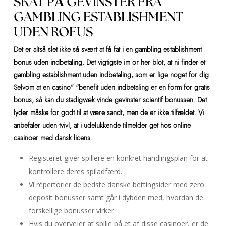
SKAT PÅ GEVINSTER FRA
GAMBLING ESTABLISHMENT
UDEN ROFUS
Det er altså slet ikke så svært at få fat i en gambling establishment
bonus uden indbetaling. Det vigtigste im or her blot, at ni finder et
gambling establishment uden indbetaling, som er lige noget for dig.
Selvom at en casino” “benefit uden indbetaling er en form for gratis
bonus, så kan du stadigvæk vinde gevinster scientif bonussen. Det
lyder måske for godt til at være sandt, men de er ikke tilfældet. Vi
anbefaler uden tvivl, at i udelukkende tilmelder get hos online
casinoer med dansk licens.
Registeret giver spillere en konkret handlingsplan for at
kontrollere deres spiladfærd.
Vi répertorier de bedste danske bettingsider med zero
deposit bonusser samt går i dybden med, hvordan de
forskellige bonusser virker.
Hvis du overvejer at spille på et af disse casinoer, er de