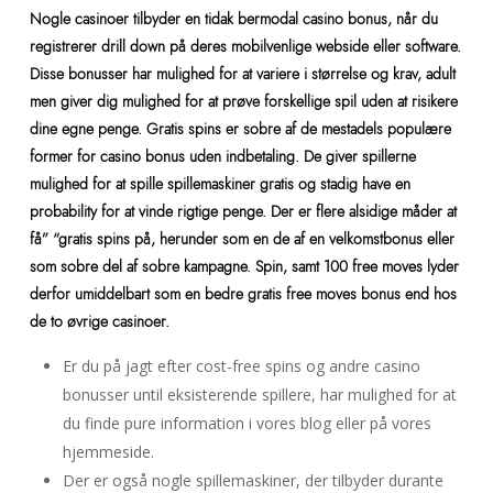
Nogle casinoer tilbyder en tidak bermodal casino bonus, når du
registrerer drill down på deres mobilvenlige webside eller software.
Disse bonusser har mulighed for at variere i størrelse og krav, adult
men giver dig mulighed for at prøve forskellige spil uden at risikere
dine egne penge. Gratis spins er sobre af de mestadels populære
former for casino bonus uden indbetaling. De giver spillerne
mulighed for at spille spillemaskiner gratis og stadig have en
probability for at vinde rigtige penge. Der er flere alsidige måder at
få” “gratis spins på, herunder som en de af en velkomstbonus eller
som sobre del af sobre kampagne. Spin, samt 100 free moves lyder
derfor umiddelbart som en bedre gratis free moves bonus end hos
de to øvrige casinoer.
Er du på jagt efter cost-free spins og andre casino
bonusser until eksisterende spillere, har mulighed for at
du finde pure information i vores blog eller på vores
hjemmeside.
Der er også nogle spillemaskiner, der tilbyder durante