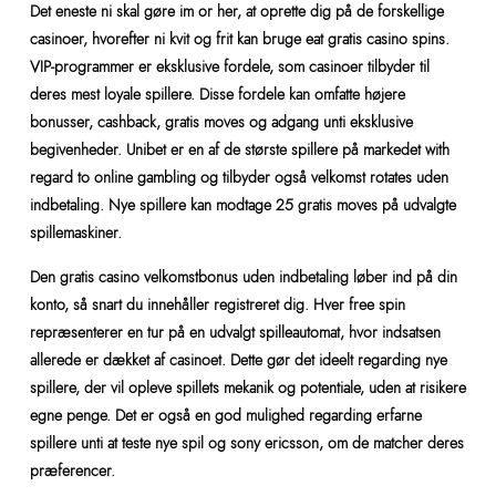
Det eneste ni skal gøre im or her, at oprette dig på de forskellige
casinoer, hvorefter ni kvit og frit kan bruge eat gratis casino spins.
VIP-programmer er eksklusive fordele, som casinoer tilbyder til
deres mest loyale spillere. Disse fordele kan omfatte højere
bonusser, cashback, gratis moves og adgang unti eksklusive
begivenheder. Unibet er en af de største spillere på markedet with
regard to online gambling og tilbyder også velkomst rotates uden
indbetaling. Nye spillere kan modtage 25 gratis moves på udvalgte
spillemaskiner.
Den gratis casino velkomstbonus uden indbetaling løber ind på din
konto, så snart du innehåller registreret dig. Hver free spin
repræsenterer en tur på en udvalgt spilleautomat, hvor indsatsen
allerede er dækket af casinoet. Dette gør det ideelt regarding nye
spillere, der vil opleve spillets mekanik og potentiale, uden at risikere
egne penge. Det er også en god mulighed regarding erfarne
spillere unti at teste nye spil og sony ericsson, om de matcher deres
præferencer.