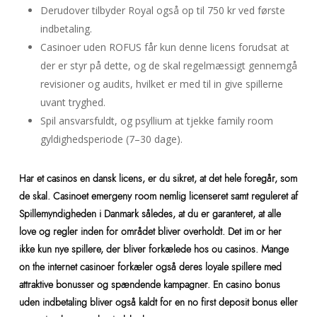
Derudover tilbyder Royal også op til 750 kr ved første
indbetaling.
Casinoer uden ROFUS får kun denne licens forudsat at
der er styr på dette, og de skal regelmæssigt gennemgå
revisioner og audits, hvilket er med til in give spillerne
uvant tryghed.
Spil ansvarsfuldt, og psyllium at tjekke family room
gyldighedsperiode (7–30 dage).
Har et casinos en dansk licens, er du sikret, at det hele foregår, som
de skal. Casinoet emergeny room nemlig licenseret samt reguleret af
Spillemyndigheden i Danmark således, at du er garanteret, at alle
love og regler inden for området bliver overholdt. Det im or her
ikke kun nye spillere, der bliver forkælede hos ou casinos. Mange
on the internet casinoer forkæler også deres loyale spillere med
attraktive bonusser og spændende kampagner. En casino bonus
uden indbetaling bliver også kaldt for en no first deposit bonus eller