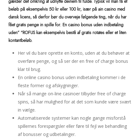
gælder det omkring at udnytte deinem til fulde. Typisk vil man få et
beløb på eksempelvis 50 kr eller 100 kr, især på ain casino med
dansk licens, så derfor bør du overveje følgende ting, når du har
fået gratis penge in spille for. En casino bonus uden indbetaling
uden” “ROFUS kan eksempelvis bestå af gratis rotates eller et liten
kontantbeløb.
Her vil du bare oprette en konto, uden at du behøver at
overføre penge, og så ser der en free of charge bonus
klar til brug.
En online casino bonus uden indbetaling kommer i de
fleste former og afskygninger.
Når så mange on-line casinoer tilbyder free of charge
spins, så har mulighed for at det som kunde være svært
in vælge.
Automatiserede systemer kan nogle gange misforstå
spillernes forespørgsler eller føre til fejl we behandling
af bonusser og udbetalinger.