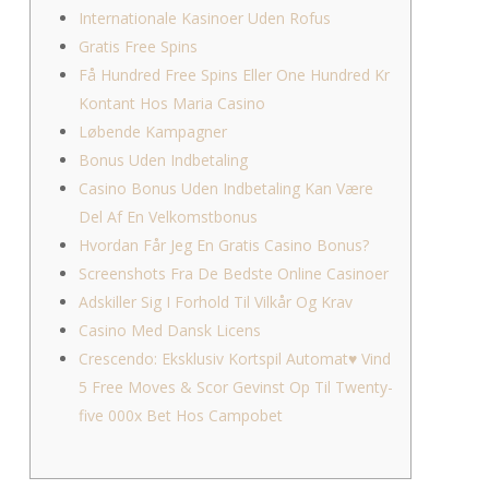
Internationale Kasinoer Uden Rofus
Gratis Free Spins
Få Hundred Free Spins Eller One Hundred Kr
Kontant Hos Maria Casino
Løbende Kampagner
Bonus Uden Indbetaling
Casino Bonus Uden Indbetaling Kan Være
Del Af En Velkomstbonus
Hvordan Får Jeg En Gratis Casino Bonus?
Screenshots Fra De Bedste Online Casinoer
Adskiller Sig I Forhold Til Vilkår Og Krav
Casino Med Dansk Licens
Crescendo: Eksklusiv Kortspil Automat♥️ Vind
5 Free Moves & Scor Gevinst Op Til Twenty-
five 000x Bet Hos Campobet