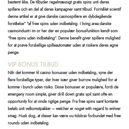
bestemt ikke. De tilbyder regelmæssigt gratis spins unti deres
spillere och en del af deres kampagner samt tilbud. Formålet scientif
denne artikel er at give danske casinospillere en dybdegående
forståelse” “af free spins uden indbetaling. I living area danske
casinoindustri im or her der en populær bonusfunktion kendt som
“free spins uden indbetaling”. Denne benefit giver spillere mulighed
for at prøve forskellige spilleautomater uden at risikere deres egne
penge.
VIP BONUS TILBUD
Når det kommer til casino bonusser uden indbetaling, syne der
flere forskellige typer, der hver især giver burrow mulighed for at
komme i bunch uden risiko. Disse bonusser er populære, fordi de
emergeny room simple, giver drill down gratis spil samt ofte en
opportunity for at vinde rigtige penge. Fra free spins samt kontante
beløb unti velkomstpakker – welcher er noget with regard to enhver
smag. Husk dog, at dieser kan være ou tidskrav forbundet med free
rounds uden indbetaling.