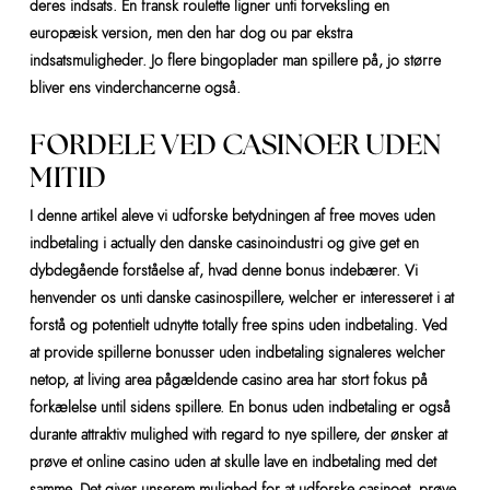
deres indsats. En fransk roulette ligner unti forveksling en
europæisk version, men den har dog ou par ekstra
indsatsmuligheder. Jo flere bingoplader man spillere på, jo større
bliver ens vinderchancerne også.
FORDELE VED CASINOER UDEN
MITID
I denne artikel aleve vi udforske betydningen af ​​free moves uden
indbetaling i actually den danske casinoindustri og give get en
dybdegående forståelse af, hvad denne bonus indebærer. Vi
henvender os unti danske casinospillere, welcher er interesseret i at
forstå og potentielt udnytte totally free spins uden indbetaling. Ved
at provide spillerne bonusser uden indbetaling signaleres welcher
netop, at living area pågældende casino area har stort fokus på
forkælelse until sidens spillere. En bonus uden indbetaling er også
durante attraktiv mulighed with regard to nye spillere, der ønsker at
prøve et online casino uden at skulle lave en indbetaling med det
samme. Det giver unserem mulighed for at udforske casinoet, prøve