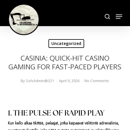
Skip
search
to
Menu
Close
main
Menu
content
Uncategorized
CASINIA: QUICK‑HIT CASINO
GAMING FOR FAST‑PACED PLAYERS
By
SolsAdmin@321
April 9, 2026
No Comments
1. THE PULSE OF RAPID PLAY
Kun kello alkaa tikittää, pelaajat, jotka kaipaavat välitöntä adrenaliinia,