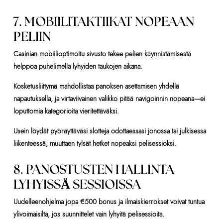
7. MOBIILITAKTIIKAT NOPEAAN
PELIIN
Casinian mobiilioptimoitu sivusto tekee pelien käynnistämisestä
helppoa puhelimella lyhyiden taukojen aikana.
Kosketusliittymä mahdollistaa panoksen asettamisen yhdellä
napautuksella, ja virtaviivainen valikko pitää navigoinnin nopeana—ei
loputtomia kategorioita vieritettäväksi.
Usein löydät pyöräyttäväsi slotteja odottaessasi jonossa tai julkisessa
liikenteessä, muuttaen tylsät hetket nopeaksi pelisessioksi.
8. PANOSTUSTEN HALLINTA
LYHYISSÄ SESSIOISSA
Uudelleenohjelma jopa €500 bonus ja ilmaiskierrokset voivat tuntua
ylivoimaisilta, jos suunnittelet vain lyhyitä pelisessioita.