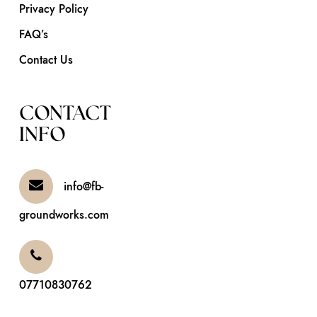
Privacy Policy
FAQ’s
Contact Us
CONTACT
INFO
info@fb-
groundworks.com
07710830762