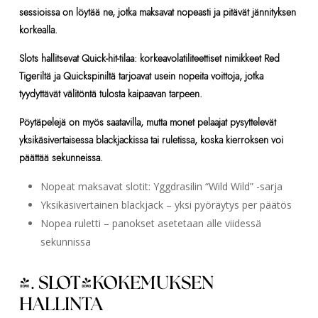
sessioissa on löytää ne, jotka maksavat nopeasti ja pitävät jännityksen
korkealla.
Slots hallitsevat Quick‑hit-tilaa: korkeavolatiliteettiset nimikkeet Red
Tigeriltä ja Quickspiniltä tarjoavat usein nopeita voittoja, jotka
tyydyttävät välitöntä tulosta kaipaavan tarpeen.
Pöytäpelejä on myös saatavilla, mutta monet pelaajat pysyttelevät
yksikäsivertaisessa blackjackissa tai ruletissa, koska kierroksen voi
päättää sekunneissa.
Nopeat maksavat slotit: Yggdrasilin “Wild Wild” -sarja
Yksikäsivertainen blackjack – yksi pyöräytys per päätös
Nopea ruletti – panokset asetetaan alle viidessä
sekunnissa
4. SLOT-KOKEMUKSEN
HALLINTA